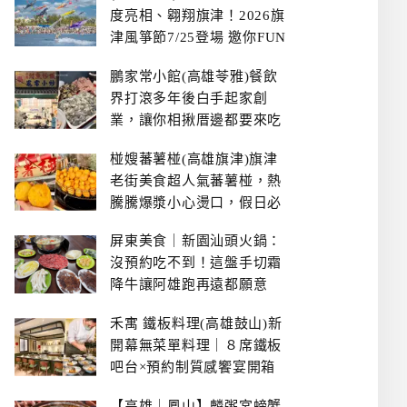
度亮相、翱翔旗津！2026旗
津風箏節7/25登場 邀你FUN
暑假、住一晚
鵬家常小館(高雄苓雅)餐飲
界打滾多年後白手起家創
業，讓你相揪厝邊都要來吃
的溫鄉家常熱炒餐館~
椪嫂蕃薯椪(高雄旗津)旗津
老街美食超人氣蕃薯椪，熱
騰騰爆漿小心燙口，假日必
拿號碼牌
屏東美食｜新園汕頭火鍋：
沒預約吃不到！這盤手切霜
降牛讓阿雄跑再遠都願意
禾寓 鐵板料理(高雄鼓山)新
開幕無菜單料理｜８席鐵板
吧台×預約制質感饗宴開箱
【高雄｜鳳山】麟粥宮螃蟹