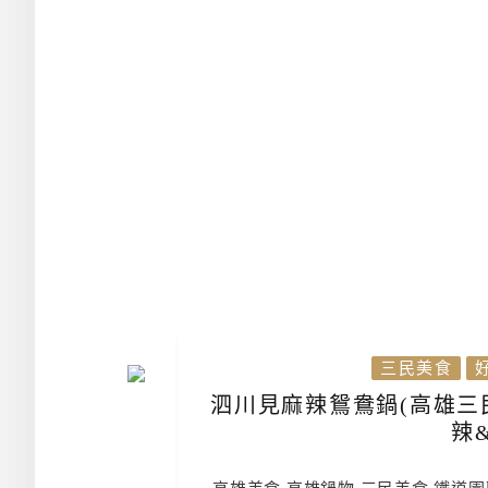
三民美食
泗川見麻辣鴛鴦鍋(高雄三
辣