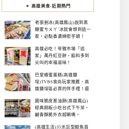
高雄美食-近期熱門
老張剉冰(高雄鳳山)說到黑
糖蜜ㄘㄨㄚˋ冰就會想到這一
家，必點香濃綿密芋頭！
高雄必吃！苓雅市場「這
家」萬丹紅豆餅，餡料多到
尖叫的幸福滋味！
巴堂蜂蜜蛋糕(高雄鹽
埕)TVBS食尚玩家推薦，高
雄鹽埕區必買的伴手禮！還
有每日限量NG切邊蛋糕
圓味脆皮蔥油餅(高雄鳳山)
經典銅板小吃台式下午茶，
鹹香酥脆外衣超唰嘴。
(高雄生活)35米巨型鯨魚首