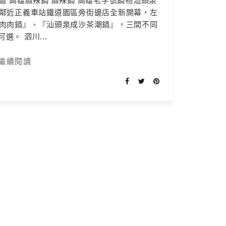
園區 高雄麻辣鍋 麻辣鍋 高雄老字號鍋物汕頭泉
鄰近正義車站鐵道園區旁街邊店全新開幕，左
肉肉鍋』、『汕頭泉成沙茶潮鍋』，三間不同
選。 泗川...
繼續閱讀