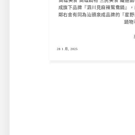
高雄美食 高雄鍋物 三民美食 鐵道
成旗下品牌『泗川見麻辣鴛鴦鍋』，
鄰右舍有同為汕頭泉成品牌的『星野
鍋物可
28 1 月, 2025