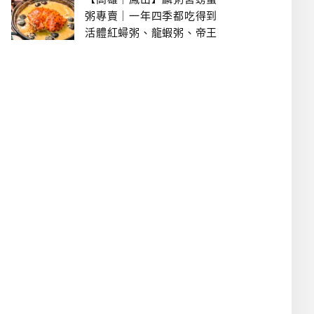
粥專賣｜一年四季都吃得到
活體紅蟳粥、龍蝦粥、帝王
蟹粥..文山特區美食