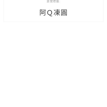
瀏覽標籤:
阿Ｑ凍圓