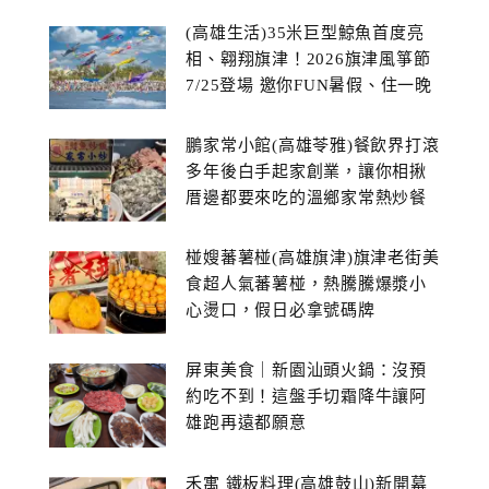
(高雄生活)35米巨型鯨魚首度亮
相、翱翔旗津！2026旗津風箏節
7/25登場 邀你FUN暑假、住一晚
鵬家常小館(高雄苓雅)餐飲界打滾
多年後白手起家創業，讓你相揪
厝邊都要來吃的溫鄉家常熱炒餐
館~
椪嫂蕃薯椪(高雄旗津)旗津老街美
食超人氣蕃薯椪，熱騰騰爆漿小
心燙口，假日必拿號碼牌
屏東美食｜新園汕頭火鍋：沒預
約吃不到！這盤手切霜降牛讓阿
雄跑再遠都願意
禾寓 鐵板料理(高雄鼓山)新開幕