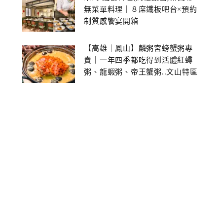
無菜單料理｜８席鐵板吧台×預約
制質感饗宴開箱
【高雄｜鳳山】麟粥宮螃蟹粥專
賣｜一年四季都吃得到活體紅蟳
粥、龍蝦粥、帝王蟹粥..文山特區
美食