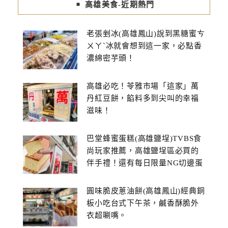
高雄美食-近期熱門
老張剉冰(高雄鳳山)說到黑糖蜜ㄘ
ㄨㄚˋ冰就會想到這一家，必點香
濃綿密芋頭！
高雄必吃！苓雅市場「這家」萬
丹紅豆餅，餡料多到尖叫的幸福
滋味！
巴堂蜂蜜蛋糕(高雄鹽埕)TVBS食
尚玩家推薦，高雄鹽埕區必買的
伴手禮！還有每日限量NG切邊蛋
糕
圓味脆皮蔥油餅(高雄鳳山)經典銅
板小吃台式下午茶，鹹香酥脆外
衣超唰嘴。