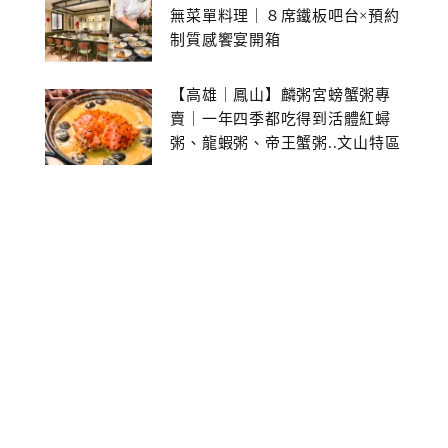
無菜單料理｜８席鐵板吧台×預約
制質感饗宴開箱
【高雄｜鳳山】麟粥宮螃蟹粥專
賣｜一年四季都吃得到活體紅蟳
粥、龍蝦粥、帝王蟹粥..文山特區
美食