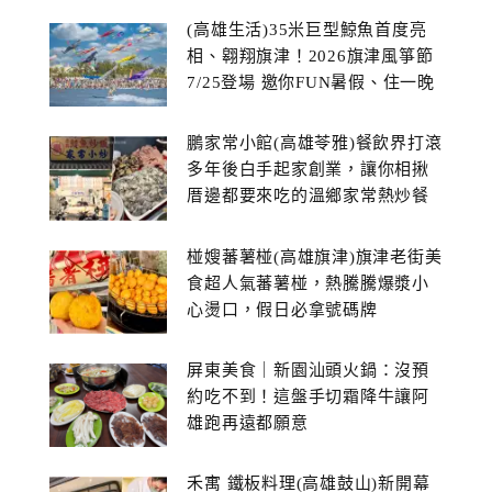
(高雄生活)35米巨型鯨魚首度亮
相、翱翔旗津！2026旗津風箏節
7/25登場 邀你FUN暑假、住一晚
鵬家常小館(高雄苓雅)餐飲界打滾
多年後白手起家創業，讓你相揪
厝邊都要來吃的溫鄉家常熱炒餐
館~
椪嫂蕃薯椪(高雄旗津)旗津老街美
食超人氣蕃薯椪，熱騰騰爆漿小
心燙口，假日必拿號碼牌
屏東美食｜新園汕頭火鍋：沒預
約吃不到！這盤手切霜降牛讓阿
雄跑再遠都願意
禾寓 鐵板料理(高雄鼓山)新開幕