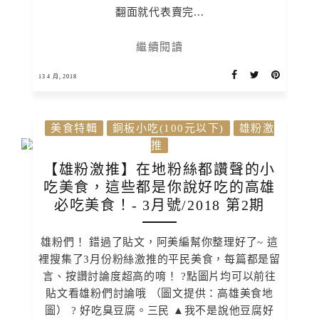
翻面就代表賣完...
繼續閱讀
13 4 月, 2018
美食特輯
銅板小吃(100元以下)
雄粉激
推
【雄粉激推】在地粉絲都讚聲的小
吃美食，這些都是你說好吃的高雄
必吃美食！- 3月號/2018 第2期
雄粉們！ 錯過了貼文，阿美編幫你整理好了~ 這
裡搜集了3月份粉絲激推的平民美食，每篇都是留
言、按讚討論度超高的唷！ ?點圖片均可以前往
貼文看雄粉們討論哦 （圖文提供：高雄美食地
圖） ? 好吃臭豆腐。三民 ▲我不是說他豆腐好