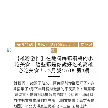
美食特輯
銅板小吃(100元以下)
雄粉激
推
【雄粉激推】在地粉絲都讚聲的小
吃美食，這些都是你說好吃的高雄
必吃美食！- 3月號/2018 第3期
雄粉們！ 錯過了貼文，阿美編幫你整理好了~ 這
裡搜集了3月下半月粉絲激推的平民美食，每篇都
是留言、按讚討論度超高的唷！ ?點圖片均可以
前往貼文看雄粉們討論哦 （圖文提供：高雄美食
地圖） ? 北大港原盅燉鴨湯。三民 ▲牆上牌子一