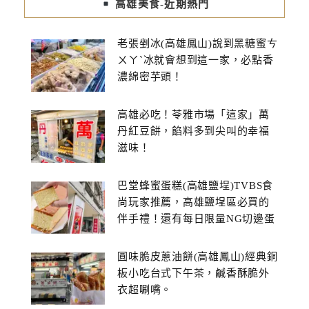
高雄美食-近期熱門
老張剉冰(高雄鳳山)說到黑糖蜜ㄘ
ㄨㄚˋ冰就會想到這一家，必點香
濃綿密芋頭！
高雄必吃！苓雅市場「這家」萬
丹紅豆餅，餡料多到尖叫的幸福
滋味！
巴堂蜂蜜蛋糕(高雄鹽埕)TVBS食
尚玩家推薦，高雄鹽埕區必買的
伴手禮！還有每日限量NG切邊蛋
糕
圓味脆皮蔥油餅(高雄鳳山)經典銅
板小吃台式下午茶，鹹香酥脆外
衣超唰嘴。