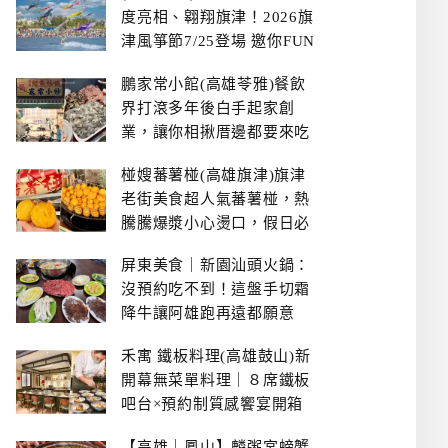
度亮相、翱翔旗津！2026旗
津風箏節7/25登場 邀你FUN
暑假、住一晚
鵬家常小館(高雄苓雅)餐飲
界打滾多年後白手起家創
業，讓你相揪厝邊都要來吃
的溫鄉家常熱炒餐館~
椪嫂蕃薯椪(高雄旗津)旗津
老街美食超人氣蕃薯椪，熱
騰騰爆漿小心燙口，假日必
拿號碼牌
屏東美食｜新園汕頭火鍋：
沒預約吃不到！這盤手切霜
降牛讓阿雄跑再遠都願意
禾寓 鐵板料理(高雄鼓山)新
開幕無菜單料理｜８席鐵板
吧台×預約制質感饗宴開箱
【高雄｜鳳山】麟粥宮螃蟹