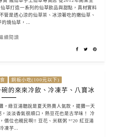
賣 瘋仙草手工仙草專賣店 從2012年開業至
灣仙草打造一系列的仙草飲品與甜點，真材實料
不管是透心涼的仙草茶、冰涼著吃的嫩仙草、
的燒仙草，...
繼續閱讀
食
銅板小吃(100元以下)
一碗的來來冷飲、冷凍芋、八寶冰
飲攤，綠豆湯聽說是夏天熱賣人氣款，擺攤一天
粥，淡淡香氣很順口，熱豆花也是古早味！ 冷
位也親民啊!! 豆花、米糕粥 ᴺᵀ20 紅豆湯
冷凍芋...