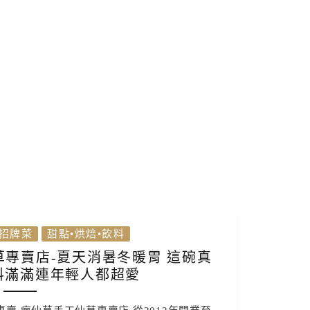
招牌菜
甜點•烘焙•飲料
草專賣店-夏天消暑冬暖胃 這碗真
料滿滿連年輕人都超愛