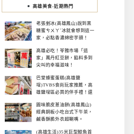
高雄美食-近期熱門
老張剉冰(高雄鳳山)說到黑
糖蜜ㄘㄨㄚˋ冰就會想到這一
家，必點香濃綿密芋頭！
高雄必吃！苓雅市場「這
家」萬丹紅豆餅，餡料多到
尖叫的幸福滋味！
巴堂蜂蜜蛋糕(高雄鹽
埕)TVBS食尚玩家推薦，高
雄鹽埕區必買的伴手禮！還
有每日限量NG切邊蛋糕
圓味脆皮蔥油餅(高雄鳳山)
經典銅板小吃台式下午茶，
鹹香酥脆外衣超唰嘴。
(高雄生活)35米巨型鯨魚首