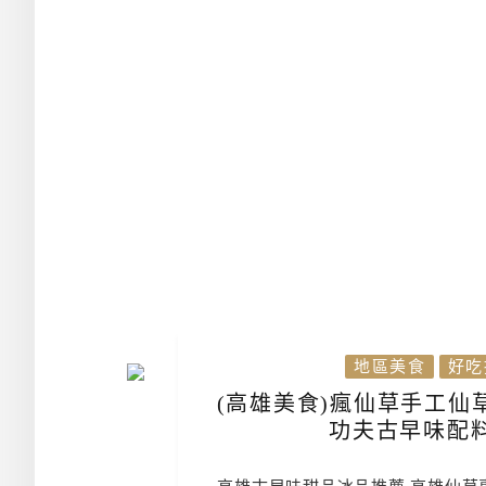
地區美食
好吃
(高雄美食)瘋仙草手工仙
功夫古早味配