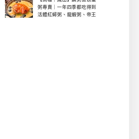
粥專賣｜一年四季都吃得到
活體紅蟳粥、龍蝦粥、帝王
蟹粥..文山特區美食