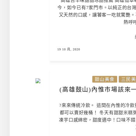
高雄古早味甜品冰品推薦 高雄仙草專
今，如今已有7家門市。以純正的台
又天然的口感，讓饕客一吃就驚艷。
熱呼呼
19 10 月, 2020
鼓山美食
三民美
(高雄鼓山)內惟市場該來
?來來傳統冷飲。 這間在內惟的冷
都可以賣好幾桶！ 冬天有甜甜米糕
凍芋口感綿密，甜度適中！口味不錯，價