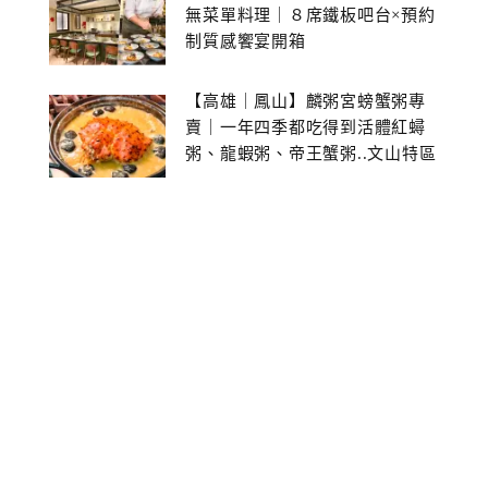
無菜單料理｜８席鐵板吧台×預約
制質感饗宴開箱
【高雄｜鳳山】麟粥宮螃蟹粥專
賣｜一年四季都吃得到活體紅蟳
粥、龍蝦粥、帝王蟹粥..文山特區
美食