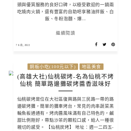
頭與優質服務的良好口碑，以極受歡迎的一鍋兩
吃燒肉火鍋，還有豐富的自助吧享豬油拌飯、白
飯、冬粉泡麵、爆...
繼續閱讀
7 6 月, 2022
銅板小吃(100元以下)
地區美食
(高雄大社)仙桃碳烤-名為仙桃不烤
仙桃 簡單路邊攤碳烤醬香滋味好
仙桃碳烤是位在大社區復興路與三民路一帶的路
邊碳烤攤，簡單的攤車烤台，常見的肉串蔬菜黑
輪魚板通通有，烤肉醬風味滿有自己特色的，鹹
甜比例剛好，帶點沙茶的顆粒口感，給人一種很
親切的感受。 【仙桃炭烤】 地址：週一二四五-