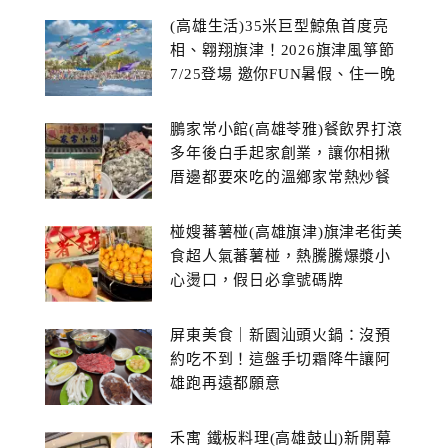
(高雄生活)35米巨型鯨魚首度亮
相、翱翔旗津！2026旗津風箏節
7/25登場 邀你FUN暑假、住一晚
鵬家常小館(高雄苓雅)餐飲界打滾
多年後白手起家創業，讓你相揪
厝邊都要來吃的溫鄉家常熱炒餐
館~
椪嫂蕃薯椪(高雄旗津)旗津老街美
食超人氣蕃薯椪，熱騰騰爆漿小
心燙口，假日必拿號碼牌
屏東美食｜新園汕頭火鍋：沒預
約吃不到！這盤手切霜降牛讓阿
雄跑再遠都願意
禾寓 鐵板料理(高雄鼓山)新開幕