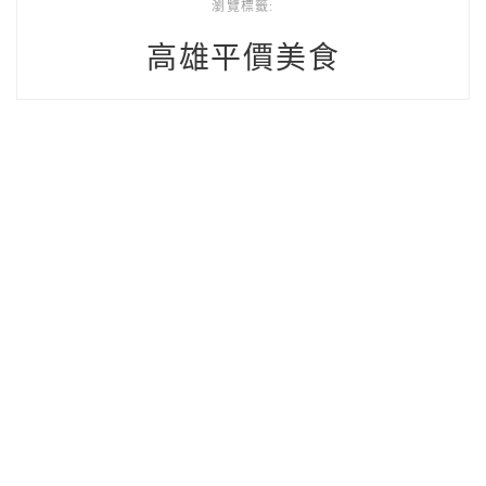
瀏覽標籤:
高雄平價美食