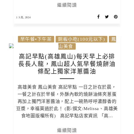
繼續閱讀
1 3 月, 2024
早午餐•下午茶
銅板小吃(100元以下)
鳳
山美食
高記早點(高雄鳳山)每天早上必排
長長人龍，鳳山超人氣早餐燒餅油
條配上獨家洋蔥醬油
高雄美食 鳳山美食 高記早點 一日之計在於晨，
一餐之計在於早餐，外酥內軟的燒餅油條夾蔥蛋
再加上獨門洋蔥醬油，配上一碗熱呼呼濃醇香的
豆漿，幸福莫過於此！ (影/撰文:Melissa、高雄美
食地圖版權所有) 高記早點店家資訊 「高...
繼續閱讀