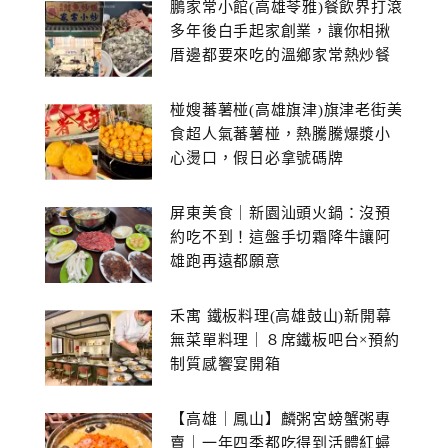
鵬家常小館(高雄苓雅)餐飲界打滾
多年後白手起家創業，讓你相揪
厝邊都要來吃的溫鄉家常熱炒餐
館~
椪嫂蕃薯椪(高雄旗津)旗津老街美
食超人氣蕃薯椪，熱騰騰爆漿小
心燙口，假日必拿號碼牌
屏東美食｜新園汕頭火鍋：沒預
約吃不到！這盤手切霜降牛讓阿
雄跑再遠都願意
禾寓 鐵板料理(高雄鼓山)新開幕
無菜單料理｜８席鐵板吧台×預約
制質感饗宴開箱
【高雄｜鳳山】麟粥宮螃蟹粥專
賣｜一年四季都吃得到活體紅蟳