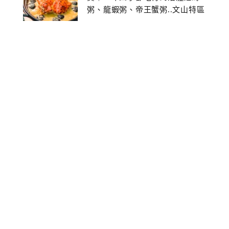
粥、龍蝦粥、帝王蟹粥..文山特區
美食