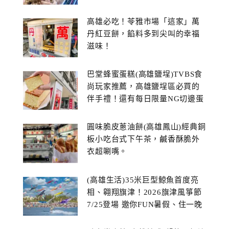
高雄必吃！苓雅市場「這家」萬
丹紅豆餅，餡料多到尖叫的幸福
滋味！
巴堂蜂蜜蛋糕(高雄鹽埕)TVBS食
尚玩家推薦，高雄鹽埕區必買的
伴手禮！還有每日限量NG切邊蛋
糕
圓味脆皮蔥油餅(高雄鳳山)經典銅
板小吃台式下午茶，鹹香酥脆外
衣超唰嘴。
(高雄生活)35米巨型鯨魚首度亮
相、翱翔旗津！2026旗津風箏節
7/25登場 邀你FUN暑假、住一晚