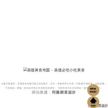
@著作權聲明：高雄美食地圖刊載之所有圖片、文字、影像與影片內容，均受著作權保護。未經授權，
不得複製、轉載、修改或作為任何商業用途使用。 內容所附浮水印與標誌，嚴禁更改或移除。
網站維護：
阿腸網頁設計
阿腸網頁設計