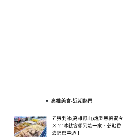
高雄美食-近期熱門
老張剉冰(高雄鳳山)說到黑糖蜜ㄘ
ㄨㄚˋ冰就會想到這一家，必點香
濃綿密芋頭！