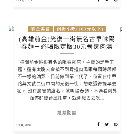
17 8 月, 2023
前金美食
銅板小吃(100元以下)
(高雄前金)光復一街無名古早味陽
春麵－必喝限定版30元骨邊肉湯
這間前金區很有名的陽春麵店，主賣的是手工
麵，還有太晚去會搶不到骨邊肉湯跟每個時段都
不一樣的滷菜，目前做到第二代了，位置在中華
路與文武二街中間的光復一街，想吃還得提早去
呢。 沒有厲害的店名，就叫陽春麵，不過看到外
面停好幾台摩托車，就會想去去吃...
繼續閱讀
3 9 月, 2020