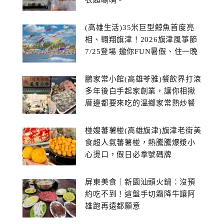
衣超唰嘴。
(高雄生活)35米巨型鯨魚首度亮
相、翱翔旗津！2026旗津風箏節
7/25登場 邀你FUN暑假、住一晚
鵬家常小館(高雄苓雅)餐飲界打滾
多年後白手起家創業，讓你相揪
厝邊都要來吃的溫鄉家常熱炒餐
館~
椪嫂蕃薯椪(高雄旗津)旗津老街美
食超人氣蕃薯椪，熱騰騰爆漿小
心燙口，假日必拿號碼牌
屏東美食｜新園汕頭火鍋：沒預
約吃不到！這盤手切霜降牛讓阿
雄跑再遠都願意