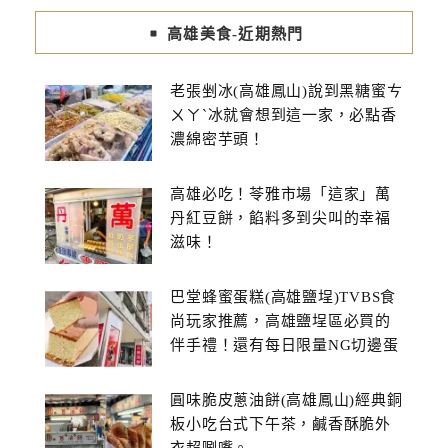
高雄美食-近期熱門
老張剉冰(高雄鳳山)說到黑糖蜜ㄘ
ㄨㄚˋ冰就會想到這一家，必點香
濃綿密芋頭！
高雄必吃！苓雅市場「這家」萬
丹紅豆餅，餡料多到尖叫的幸福
滋味！
巴堂蜂蜜蛋糕(高雄鹽埕)TVBS食
尚玩家推薦，高雄鹽埕區必買的
伴手禮！還有每日限量NG切邊蛋
糕
圓味脆皮蔥油餅(高雄鳳山)經典銅
板小吃台式下午茶，鹹香酥脆外