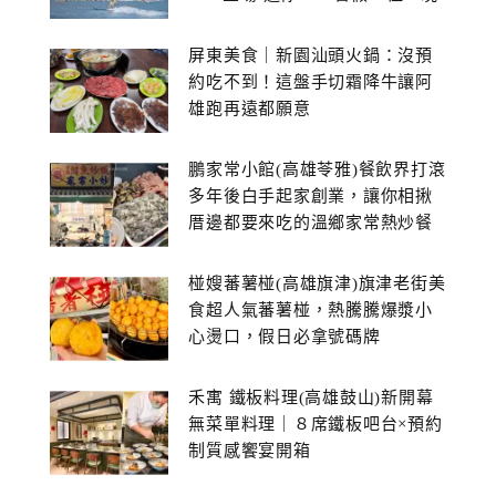
屏東美食｜新園汕頭火鍋：沒預
約吃不到！這盤手切霜降牛讓阿
雄跑再遠都願意
鵬家常小館(高雄苓雅)餐飲界打滾
多年後白手起家創業，讓你相揪
厝邊都要來吃的溫鄉家常熱炒餐
館~
椪嫂蕃薯椪(高雄旗津)旗津老街美
食超人氣蕃薯椪，熱騰騰爆漿小
心燙口，假日必拿號碼牌
禾寓 鐵板料理(高雄鼓山)新開幕
無菜單料理｜８席鐵板吧台×預約
制質感饗宴開箱