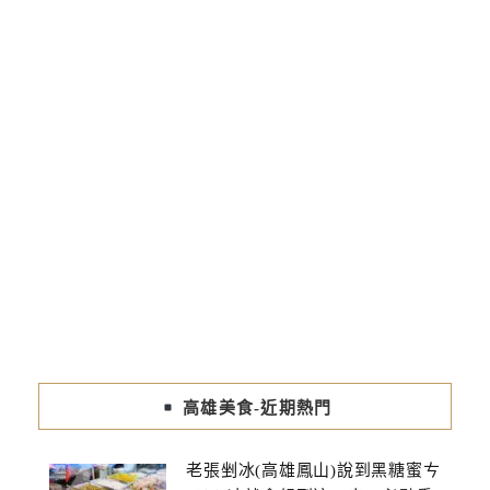
高雄美食-近期熱門
老張剉冰(高雄鳳山)說到黑糖蜜ㄘ