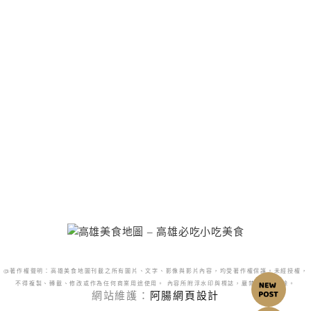
@著作權聲明：高雄美食地圖刊載之所有圖片、文字、影像與影片內容，均受著作權保護。未經授權，
不得複製、轉載、修改或作為任何商業用途使用。 內容所附浮水印與標誌，嚴禁更改或移除。
網站維護：
阿腸網頁設計