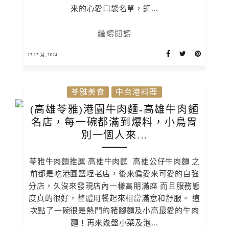
來的心愛口袋名單，銅...
繼續閱讀
13 12 月, 2024
苓雅美食
中台港料理
(高雄苓雅)港園牛肉麵-高雄牛肉麵
名店，每一碗都滿到爆料，小鳥胃
別一個人來…
苓雅牛肉麵推薦 高雄牛肉麵 高雄公仔牛肉麵 之
前都是吃港園鹽埕老店，後來偏愛來可愛的自強
分店，久沒來發現店內一樣高朋滿座 而且服務態
度真的很好，整體用餐起來相當滿意和舒服。 這
次點了一碗很是熱門的豬腳麵及小高最愛的牛肉
麵！再來幾盤小菜及泡...