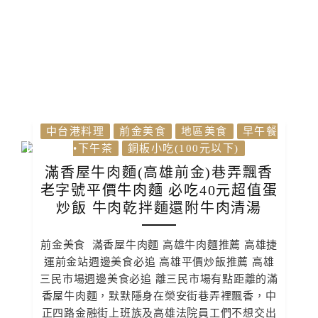
中台港料理
前金美食
地區美食
早午餐
•下午茶
銅板小吃(100元以下)
滿香屋牛肉麵(高雄前金)巷弄飄香
老字號平價牛肉麵 必吃40元超值蛋
炒飯 牛肉乾拌麵還附牛肉清湯
前金美食 滿香屋牛肉麵 高雄牛肉麵推薦 高雄捷
運前金站週邊美食必追 高雄平價炒飯推薦 高雄
三民市場週邊美食必追 離三民市場有點距離的滿
香屋牛肉麵，默默隱身在榮安街巷弄裡飄香，中
正四路金融街上班族及高雄法院員工們不想交出