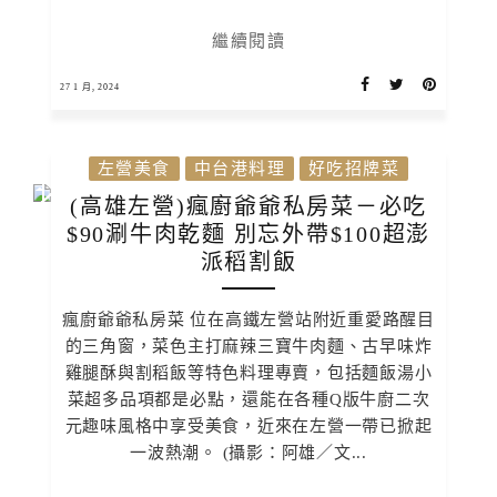
繼續閱讀
27 1 月, 2024
左營美食
中台港料理
好吃招牌菜
(高雄左營)瘋廚爺爺私房菜－必吃
$90涮牛肉乾麵 別忘外帶$100超澎
派稻割飯
瘋廚爺爺私房菜 位在高鐵左營站附近重愛路醒目
的三角窗，菜色主打麻辣三寶牛肉麵、古早味炸
雞腿酥與割稻飯等特色料理專賣，包括麵飯湯小
菜超多品項都是必點，還能在各種Q版牛廚二次
元趣味風格中享受美食，近來在左營一帶已掀起
一波熱潮。 (攝影：阿雄／文...