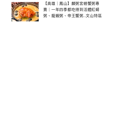
【高雄｜鳳山】麟粥宮螃蟹粥專
賣｜一年四季都吃得到活體紅蟳
粥、龍蝦粥、帝王蟹粥..文山特區
美食