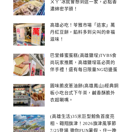
ㄨㄚˋ冰就會想到這一家，必點香
濃綿密芋頭！
高雄必吃！苓雅市場「這家」萬
丹紅豆餅，餡料多到尖叫的幸福
滋味！
巴堂蜂蜜蛋糕(高雄鹽埕)TVBS食
尚玩家推薦，高雄鹽埕區必買的
伴手禮！還有每日限量NG切邊蛋
糕
圓味脆皮蔥油餅(高雄鳳山)經典銅
板小吃台式下午茶，鹹香酥脆外
衣超唰嘴。
(高雄生活)35米巨型鯨魚首度亮
相、翱翔旗津！2026旗津風箏節
7/25登場 邀你FUN暑假、住一晚