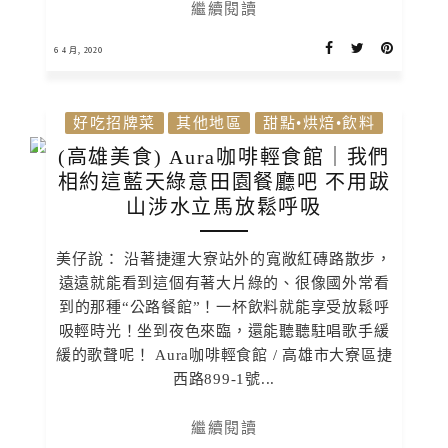
繼續閱讀
6 4 月, 2020
好吃招牌菜
其他地區
甜點•烘焙•飲料
(高雄美食) Aura咖啡輕食館｜我們
相約這藍天綠意田園餐廳吧 不用跋
山涉水立馬放鬆呼吸
美仔說： 沿著捷運大寮站外的寬敞紅磚路散步，
遠遠就能看到這個有著大片綠的、很像國外常看
到的那種“公路餐館”！一杯飲料就能享受放鬆呼
吸輕時光！坐到夜色來臨，還能聽聽駐唱歌手緩
緩的歌聲呢！ Aura咖啡輕食館 / 高雄市大寮區捷
西路899-1號...
繼續閱讀