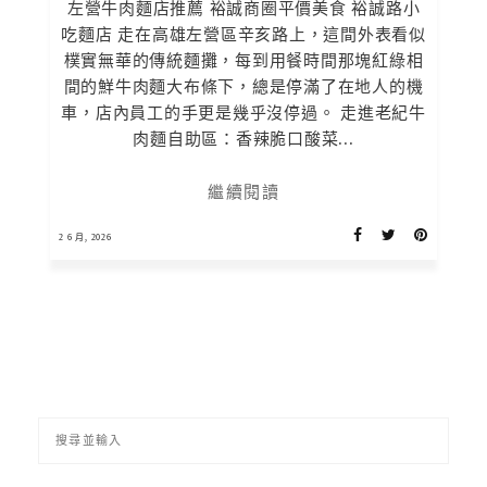
左營牛肉麵店推薦 裕誠商圈平價美食 裕誠路小
吃麵店 走在高雄左營區辛亥路上，這間外表看似
樸實無華的傳統麵攤，每到用餐時間那塊紅綠相
間的鮮牛肉麵大布條下，總是停滿了在地人的機
車，店內員工的手更是幾乎沒停過。 走進老紀牛
肉麵自助區：香辣脆口酸菜...
繼續閱讀
2 6 月, 2026