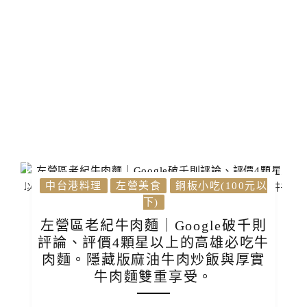
中台港料理
左營美食
銅板小吃(100元以
下)
左營區老紀牛肉麵｜Google破千則
評論、評價4顆星以上的高雄必吃牛
肉麵。隱藏版麻油牛肉炒飯與厚實
牛肉麵雙重享受。