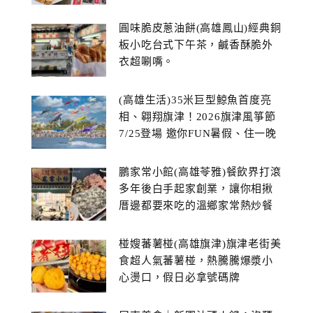
糕
圓味脆皮蔥油餅(高雄鳳山)經典銅
板小吃台式下午茶，鹹香酥脆外
衣超唰嘴。
(高雄生活)35米巨型鯨魚首度亮
相、翱翔旗津！2026旗津風箏節
7/25登場 邀你FUN暑假、住一晚
鵬家常小館(高雄苓雅)餐飲界打滾
多年後白手起家創業，讓你相揪
厝邊都要來吃的溫鄉家常熱炒餐
館~
椪嫂蕃薯椪(高雄旗津)旗津老街美
食超人氣蕃薯椪，熱騰騰爆漿小
心燙口，假日必拿號碼牌