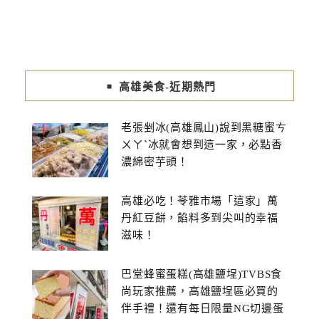
高雄美食-近期熱門
老張剉冰(高雄鳳山)說到黑糖蜜ㄘ
ㄨㄚˋ冰就會想到這一家，必點香
濃綿密芋頭！
高雄必吃！苓雅市場「這家」萬
丹紅豆餅，餡料多到尖叫的幸福
滋味！
巴堂蜂蜜蛋糕(高雄鹽埕)TVBS食
尚玩家推薦，高雄鹽埕區必買的
伴手禮！還有每日限量NG切邊蛋