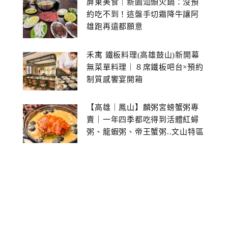
屏東美食｜新園汕頭火鍋：沒預
約吃不到！這盤手切霜降牛讓阿
雄跑再遠都願意
禾寓 鐵板料理(高雄鼓山)新開幕
無菜單料理｜８席鐵板吧台×預約
制質感饗宴開箱
【高雄｜鳳山】麟粥宮螃蟹粥專
賣｜一年四季都吃得到活體紅蟳
粥、龍蝦粥、帝王蟹粥..文山特區
美食