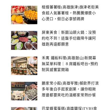
椪嫂蕃薯椪(高雄旗津)旗津老街美
食超人氣蕃薯椪，熱騰騰爆漿小
心燙口，假日必拿號碼牌
屏東美食｜新園汕頭火鍋：沒預
約吃不到！這盤手切霜降牛讓阿
雄跑再遠都願意
禾寓 鐵板料理(高雄鼓山)新開幕
無菜單料理｜８席鐵板吧台×預約
制質感饗宴開箱
鵬家常小館(高雄苓雅)餐飲界打滾
多年後白手起家創業，讓你相揪
厝邊都要來吃的溫鄉家常熱炒餐
館~
巴堂蜂蜜蛋糕(高雄鹽埕)TVBS食