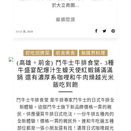
於大立商圈...
繼續閱讀
13 12 月, 2020
好吃招牌菜
前金美食
無國界料理
(高雄。前金) 鬥牛士牛排食堂- 3種
牛盛宴配爆汁生蠔天使紅蝦鋪滿滿
鍋 還有濃厚系咖哩和牛肉燥越光米
飯吃到飽
鬥牛士牛排食堂 是牛排專家鬥牛士的日式牛排全
新體驗。這個鬥牛士旗下新品牌價格一貫的親
民，供應優質牛排日式吃法，一份牛排五種肉的
全新體驗！價格一貫的親民外，連和牛吃遍五種
部位都是一張小朋友還有找！濃厚日式咖哩越光