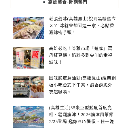
高雄美食-近期熱門
老張剉冰(高雄鳳山)說到黑糖蜜ㄘ
ㄨㄚˋ冰就會想到這一家，必點香
濃綿密芋頭！
高雄必吃！苓雅市場「這家」萬
丹紅豆餅，餡料多到尖叫的幸福
滋味！
圓味脆皮蔥油餅(高雄鳳山)經典銅
板小吃台式下午茶，鹹香酥脆外
衣超唰嘴。
(高雄生活)35米巨型鯨魚首度亮
相、翱翔旗津！2026旗津風箏節
7/25登場 邀你FUN暑假、住一晚