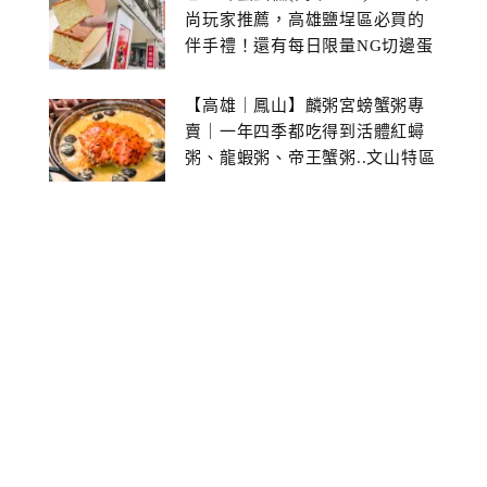
尚玩家推薦，高雄鹽埕區必買的
伴手禮！還有每日限量NG切邊蛋
糕
【高雄｜鳳山】麟粥宮螃蟹粥專
賣｜一年四季都吃得到活體紅蟳
粥、龍蝦粥、帝王蟹粥..文山特區
美食