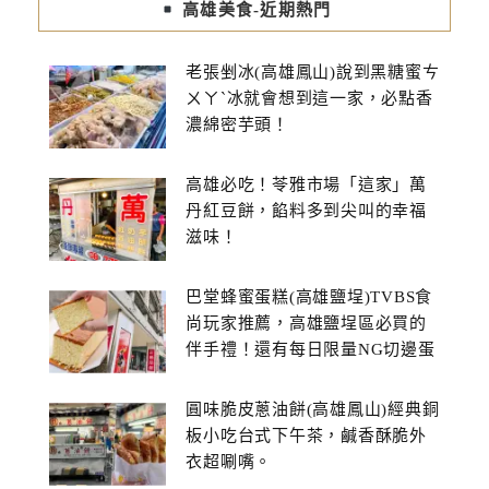
高雄美食-近期熱門
老張剉冰(高雄鳳山)說到黑糖蜜ㄘ
ㄨㄚˋ冰就會想到這一家，必點香
濃綿密芋頭！
高雄必吃！苓雅市場「這家」萬
丹紅豆餅，餡料多到尖叫的幸福
滋味！
巴堂蜂蜜蛋糕(高雄鹽埕)TVBS食
尚玩家推薦，高雄鹽埕區必買的
伴手禮！還有每日限量NG切邊蛋
糕
圓味脆皮蔥油餅(高雄鳳山)經典銅
板小吃台式下午茶，鹹香酥脆外
衣超唰嘴。