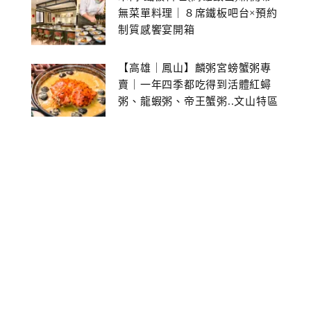
無菜單料理｜８席鐵板吧台×預約
制質感饗宴開箱
【高雄｜鳳山】麟粥宮螃蟹粥專
賣｜一年四季都吃得到活體紅蟳
粥、龍蝦粥、帝王蟹粥..文山特區
美食