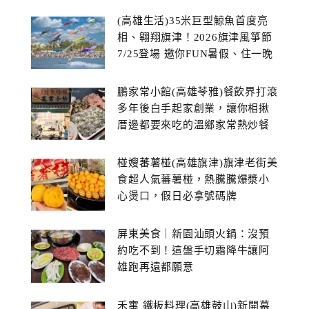
(高雄生活)35米巨型鯨魚首度亮
相、翱翔旗津！2026旗津風箏節
7/25登場 邀你FUN暑假、住一晚
鵬家常小館(高雄苓雅)餐飲界打滾
多年後白手起家創業，讓你相揪
厝邊都要來吃的溫鄉家常熱炒餐
館~
椪嫂蕃薯椪(高雄旗津)旗津老街美
食超人氣蕃薯椪，熱騰騰爆漿小
心燙口，假日必拿號碼牌
屏東美食｜新園汕頭火鍋：沒預
約吃不到！這盤手切霜降牛讓阿
雄跑再遠都願意
禾寓 鐵板料理(高雄鼓山)新開幕