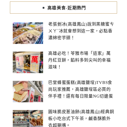
高雄美食-近期熱門
老張剉冰(高雄鳳山)說到黑糖蜜ㄘ
ㄨㄚˋ冰就會想到這一家，必點香
濃綿密芋頭！
高雄必吃！苓雅市場「這家」萬
丹紅豆餅，餡料多到尖叫的幸福
滋味！
巴堂蜂蜜蛋糕(高雄鹽埕)TVBS食
尚玩家推薦，高雄鹽埕區必買的
伴手禮！還有每日限量NG切邊蛋
糕
圓味脆皮蔥油餅(高雄鳳山)經典銅
板小吃台式下午茶，鹹香酥脆外
衣超唰嘴。