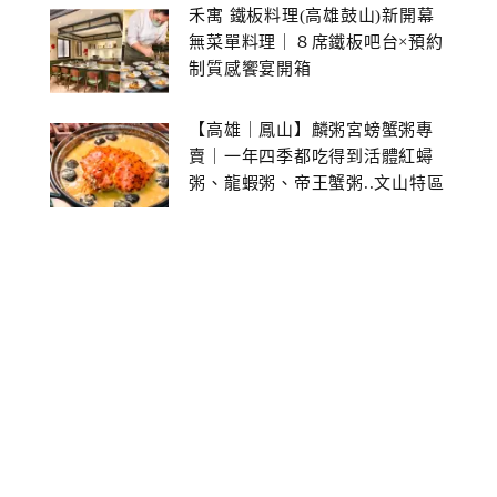
禾寓 鐵板料理(高雄鼓山)新開幕
無菜單料理｜８席鐵板吧台×預約
制質感饗宴開箱
【高雄｜鳳山】麟粥宮螃蟹粥專
賣｜一年四季都吃得到活體紅蟳
粥、龍蝦粥、帝王蟹粥..文山特區
美食