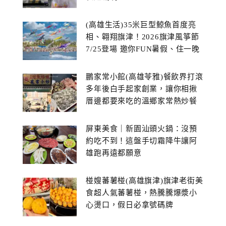
(高雄生活)35米巨型鯨魚首度亮
相、翱翔旗津！2026旗津風箏節
7/25登場 邀你FUN暑假、住一晚
鵬家常小館(高雄苓雅)餐飲界打滾
多年後白手起家創業，讓你相揪
厝邊都要來吃的溫鄉家常熱炒餐
館~
屏東美食｜新園汕頭火鍋：沒預
約吃不到！這盤手切霜降牛讓阿
雄跑再遠都願意
椪嫂蕃薯椪(高雄旗津)旗津老街美
食超人氣蕃薯椪，熱騰騰爆漿小
心燙口，假日必拿號碼牌