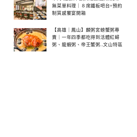
無菜單料理｜８席鐵板吧台×預約
制質感饗宴開箱
【高雄｜鳳山】麟粥宮螃蟹粥專
賣｜一年四季都吃得到活體紅蟳
粥、龍蝦粥、帝王蟹粥..文山特區
美食