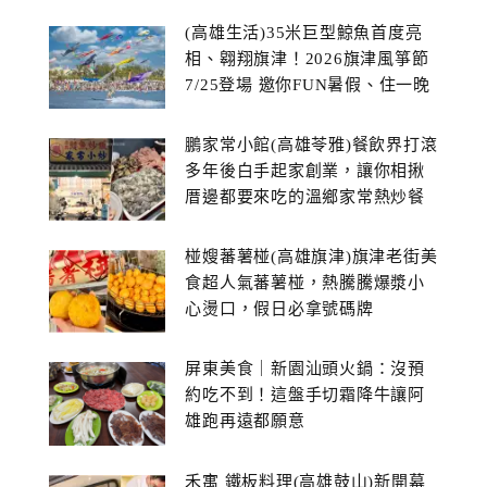
(高雄生活)35米巨型鯨魚首度亮
相、翱翔旗津！2026旗津風箏節
7/25登場 邀你FUN暑假、住一晚
鵬家常小館(高雄苓雅)餐飲界打滾
多年後白手起家創業，讓你相揪
厝邊都要來吃的溫鄉家常熱炒餐
館~
椪嫂蕃薯椪(高雄旗津)旗津老街美
食超人氣蕃薯椪，熱騰騰爆漿小
心燙口，假日必拿號碼牌
屏東美食｜新園汕頭火鍋：沒預
約吃不到！這盤手切霜降牛讓阿
雄跑再遠都願意
禾寓 鐵板料理(高雄鼓山)新開幕