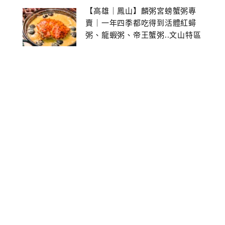
【高雄｜鳳山】麟粥宮螃蟹粥專
賣｜一年四季都吃得到活體紅蟳
粥、龍蝦粥、帝王蟹粥..文山特區
美食