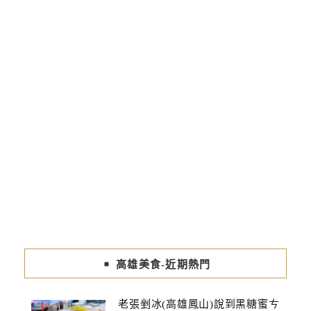
高雄美食-近期熱門
老張剉冰(高雄鳳山)說到黑糖蜜ㄘ