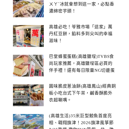
ㄨㄚˋ冰就會想到這一家，必點香
濃綿密芋頭！
高雄必吃！苓雅市場「這家」萬
丹紅豆餅，餡料多到尖叫的幸福
滋味！
巴堂蜂蜜蛋糕(高雄鹽埕)TVBS食
尚玩家推薦，高雄鹽埕區必買的
伴手禮！還有每日限量NG切邊蛋
糕
圓味脆皮蔥油餅(高雄鳳山)經典銅
板小吃台式下午茶，鹹香酥脆外
衣超唰嘴。
(高雄生活)35米巨型鯨魚首度亮
相、翱翔旗津！2026旗津風箏節