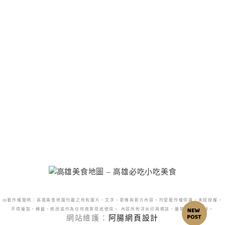
@著作權聲明：高雄美食地圖刊載之所有圖片、文字、影像與影片內容，均受著作權保護。未經授權，
不得複製、轉載、修改或作為任何商業用途使用。 內容所附浮水印與標誌，嚴禁更改或移除。
網站維護：
阿腸網頁設計