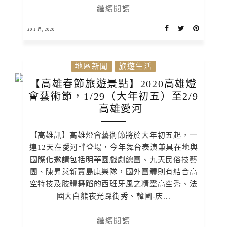
繼續閱讀
30 1 月, 2020
地區新聞
旅遊生活
【高雄春節旅遊景點】2020高雄燈
會藝術節，1/29（大年初五）至2/9
— 高雄愛河
【高雄訊】高雄燈會藝術節將於大年初五起，一
連12天在愛河畔登場，今年舞台表演兼具在地與
國際化邀請包括明華園戲劇總團、九天民俗技藝
團、陳昇與新寶島康樂隊，國外團體則有結合高
空特技及肢體舞蹈的西班牙風之精靈高空秀、法
國大白熊夜光踩街秀、韓國-庆...
繼續閱讀