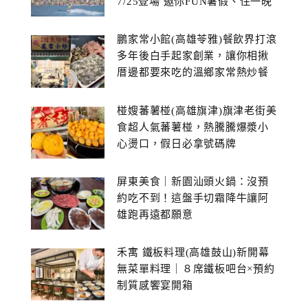
7/25登場 邀你FUN暑假、住一晚
鵬家常小館(高雄苓雅)餐飲界打滾
多年後白手起家創業，讓你相揪
厝邊都要來吃的溫鄉家常熱炒餐
館~
椪嫂蕃薯椪(高雄旗津)旗津老街美
食超人氣蕃薯椪，熱騰騰爆漿小
心燙口，假日必拿號碼牌
屏東美食｜新園汕頭火鍋：沒預
約吃不到！這盤手切霜降牛讓阿
雄跑再遠都願意
禾寓 鐵板料理(高雄鼓山)新開幕
無菜單料理｜８席鐵板吧台×預約
制質感饗宴開箱