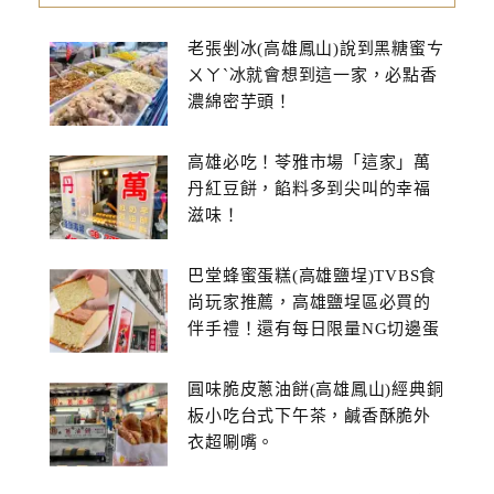
老張剉冰(高雄鳳山)說到黑糖蜜ㄘ
ㄨㄚˋ冰就會想到這一家，必點香
濃綿密芋頭！
高雄必吃！苓雅市場「這家」萬
丹紅豆餅，餡料多到尖叫的幸福
滋味！
巴堂蜂蜜蛋糕(高雄鹽埕)TVBS食
尚玩家推薦，高雄鹽埕區必買的
伴手禮！還有每日限量NG切邊蛋
糕
圓味脆皮蔥油餅(高雄鳳山)經典銅
板小吃台式下午茶，鹹香酥脆外
衣超唰嘴。