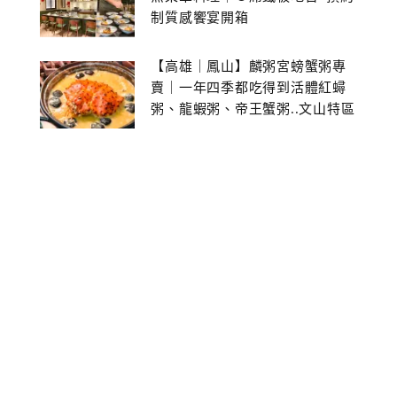
制質感饗宴開箱
【高雄｜鳳山】麟粥宮螃蟹粥專
賣｜一年四季都吃得到活體紅蟳
粥、龍蝦粥、帝王蟹粥..文山特區
美食