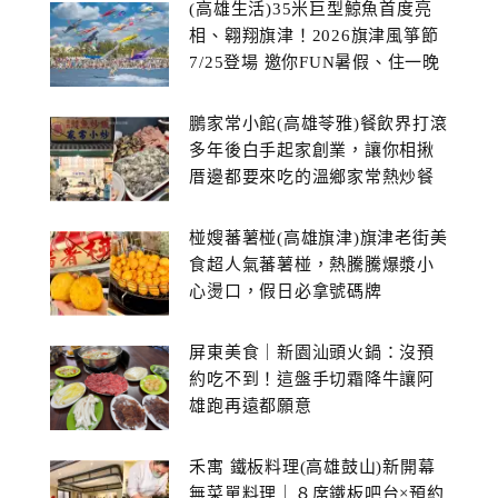
(高雄生活)35米巨型鯨魚首度亮
相、翱翔旗津！2026旗津風箏節
7/25登場 邀你FUN暑假、住一晚
鵬家常小館(高雄苓雅)餐飲界打滾
多年後白手起家創業，讓你相揪
厝邊都要來吃的溫鄉家常熱炒餐
館~
椪嫂蕃薯椪(高雄旗津)旗津老街美
食超人氣蕃薯椪，熱騰騰爆漿小
心燙口，假日必拿號碼牌
屏東美食｜新園汕頭火鍋：沒預
約吃不到！這盤手切霜降牛讓阿
雄跑再遠都願意
禾寓 鐵板料理(高雄鼓山)新開幕
無菜單料理｜８席鐵板吧台×預約