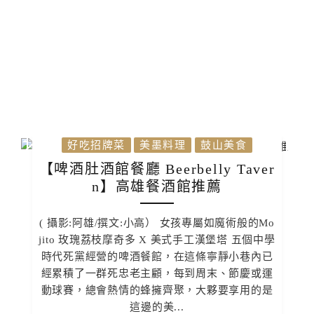
好吃招牌菜
美墨料理
鼓山美食
【啤酒肚酒館餐廳 Beerbelly Taver
n】高雄餐酒館推薦
( 攝影:阿雄/撰文:小高） 女孩專屬如魔術般的Mo
jito 玫瑰荔枝摩奇多 X 美式手工漢堡塔 五個中學
時代死黨經營的啤酒餐館，在這條寧靜小巷內已
經累積了一群死忠老主顧，每到周末、節慶或運
動球賽，總會熱情的蜂擁齊聚，大夥要享用的是
這邊的美...