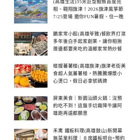
(高雄生活)35米巨型鯨魚首度亮
相、翱翔旗津！2026旗津風箏節
7/25登場 邀你FUN暑假、住一晚
鵬家常小館(高雄苓雅)餐飲界打滾
多年後白手起家創業，讓你相揪
厝邊都要來吃的溫鄉家常熱炒餐
館~
椪嫂蕃薯椪(高雄旗津)旗津老街美
食超人氣蕃薯椪，熱騰騰爆漿小
心燙口，假日必拿號碼牌
屏東美食｜新園汕頭火鍋：沒預
約吃不到！這盤手切霜降牛讓阿
雄跑再遠都願意
禾寓 鐵板料理(高雄鼓山)新開幕
無菜單料理｜８席鐵板吧台×預約