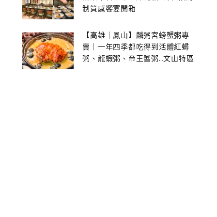
制質感饗宴開箱
【高雄｜鳳山】麟粥宮螃蟹粥專
賣｜一年四季都吃得到活體紅蟳
粥、龍蝦粥、帝王蟹粥..文山特區
美食