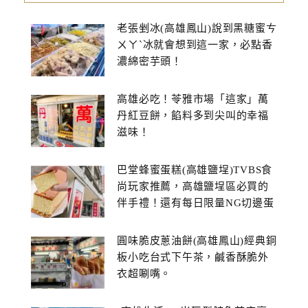
老張剉冰(高雄鳳山)說到黑糖蜜ㄘ
ㄨㄚˋ冰就會想到這一家，必點香
濃綿密芋頭！
高雄必吃！苓雅市場「這家」萬
丹紅豆餅，餡料多到尖叫的幸福
滋味！
巴堂蜂蜜蛋糕(高雄鹽埕)TVBS食
尚玩家推薦，高雄鹽埕區必買的
伴手禮！還有每日限量NG切邊蛋
糕
圓味脆皮蔥油餅(高雄鳳山)經典銅
板小吃台式下午茶，鹹香酥脆外
衣超唰嘴。