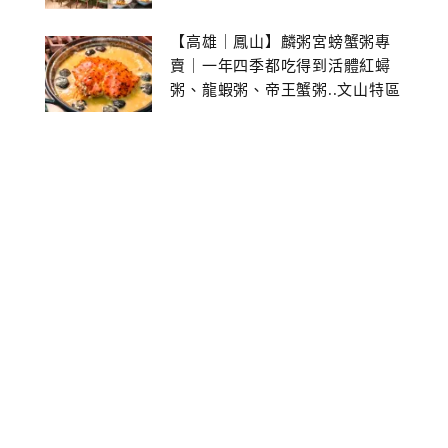
【高雄｜鳳山】麟粥宮螃蟹粥專
賣｜一年四季都吃得到活體紅蟳
粥、龍蝦粥、帝王蟹粥..文山特區
美食