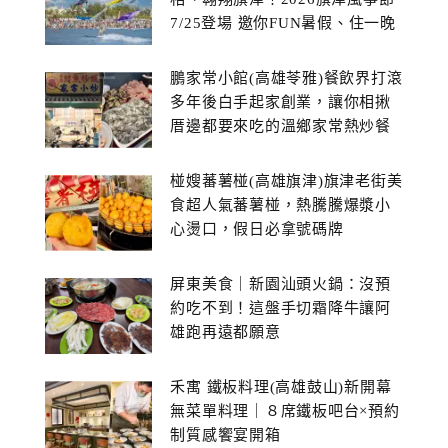
7/25登場 邀你FUN暑假、住一晚
鵬家常小館(高雄苓雅)餐飲界打滾
多年後白手起家創業，讓你相揪
厝邊都要來吃的溫鄉家常熱炒餐
館~
椪嫂蕃薯椪(高雄旗津)旗津老街美
食超人氣蕃薯椪，熱騰騰爆漿小
心燙口，假日必拿號碼牌
屏東美食｜新園汕頭火鍋：沒預
約吃不到！這盤手切霜降牛讓阿
雄跑再遠都願意
禾寓 鐵板料理(高雄鼓山)新開幕
無菜單料理｜８席鐵板吧台×預約
制質感饗宴開箱