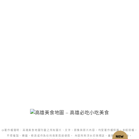
@著作權聲明：高雄美食地圖刊載之所有圖片、文字、影像與影片內容，均受著作權保護。未經授權，
不得複製、轉載、修改或作為任何商業用途使用。 內容所附浮水印與標誌，嚴禁更改或移除。