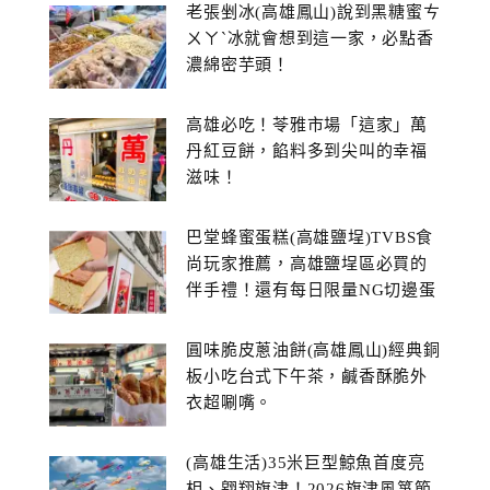
老張剉冰(高雄鳳山)說到黑糖蜜ㄘ
ㄨㄚˋ冰就會想到這一家，必點香
濃綿密芋頭！
高雄必吃！苓雅市場「這家」萬
丹紅豆餅，餡料多到尖叫的幸福
滋味！
巴堂蜂蜜蛋糕(高雄鹽埕)TVBS食
尚玩家推薦，高雄鹽埕區必買的
伴手禮！還有每日限量NG切邊蛋
糕
圓味脆皮蔥油餅(高雄鳳山)經典銅
板小吃台式下午茶，鹹香酥脆外
衣超唰嘴。
(高雄生活)35米巨型鯨魚首度亮
相、翱翔旗津！2026旗津風箏節