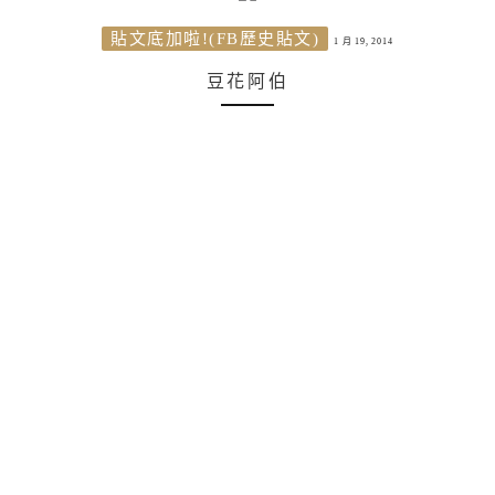
貼文底加啦!(FB歷史貼文)
1 月 19, 2014
豆花阿伯