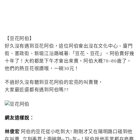
【豆花阿伯】
好久沒有遇到豆花阿伯，這位阿伯會出沒在文化中心、廈門
街、憲政街、新堀江沿路喊著:「豆花、豆花」，阿伯賣好
幾
十年了！大約都是下午才會出來賣，阿伯大概70~80
歲了，
他們的熱豆花很讚哦，一碗30元！
不過好久沒有聽到豆花阿伯的宏亮的叫賣聲，
大家最近還都有遇到阿伯嗎??
網友這樣說：
林俊宏
阿伯的豆花從小吃到大! 剛剛才又在陽明路口碰到他
在叫賣, 立刻再買上兩碗熱~刀~灰~！阿伯說他平常都在商務