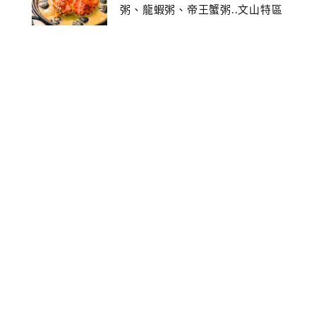
粥、龍蝦粥、帝王蟹粥..文山特區
美食