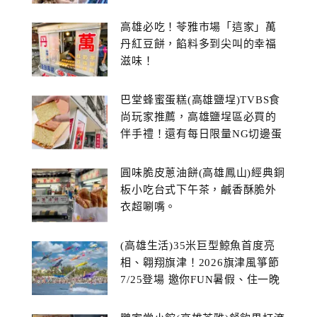
高雄必吃！苓雅市場「這家」萬
丹紅豆餅，餡料多到尖叫的幸福
滋味！
巴堂蜂蜜蛋糕(高雄鹽埕)TVBS食
尚玩家推薦，高雄鹽埕區必買的
伴手禮！還有每日限量NG切邊蛋
糕
圓味脆皮蔥油餅(高雄鳳山)經典銅
板小吃台式下午茶，鹹香酥脆外
衣超唰嘴。
(高雄生活)35米巨型鯨魚首度亮
相、翱翔旗津！2026旗津風箏節
7/25登場 邀你FUN暑假、住一晚