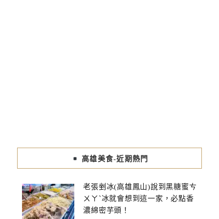
高雄美食-近期熱門
老張剉冰(高雄鳳山)說到黑糖蜜ㄘ
ㄨㄚˋ冰就會想到這一家，必點香
濃綿密芋頭！