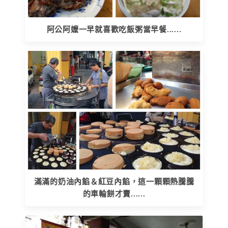
阿公阿嬤一早就喜歡吃飯粥當早餐......
滿滿的奶油內餡＆紅豆內餡，這一顆顆熱騰騰
的車輪餅才賣......