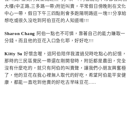
大樓(中正路,三多路一帶)附近叫賣，平常假日傍晚則在文化
中心一帶，假日下午三四點則會多跑陽明路這一塊!!!分享給
想吃或很久沒吃到阿伯豆花的人知道唷!!!
Sharon Chang
阿伯一點也不可憐，靠著自己的能力賺取一
分錢。而且他的豆花入口急化耶，好好吃!!!
Kitty Su
好懷念喔，這阿伯陪伴我渡過兒時吃點心的記憶，
那時的三民區覺民一帶還在剛開發時，附近都是農田，完全
沒有什麼吃的，就只有阿伯的叫賣聲，讓我們小朋友興奮極
了，他的豆花在我心裡無人取代的好吃，希望阿伯能平安健
康，都能一直吃到他賣的好吃古早味豆花…..