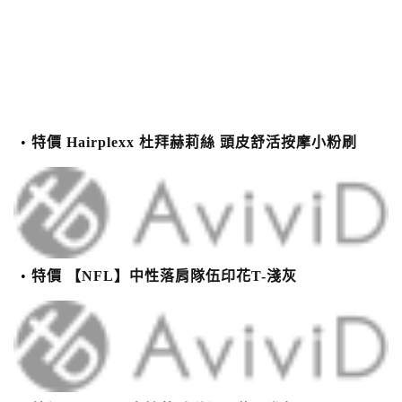
特價 Hairplexx 杜拜赫莉絲 頭皮舒活按摩小粉刷
特價 【NFL】中性落肩隊伍印花T-淺灰