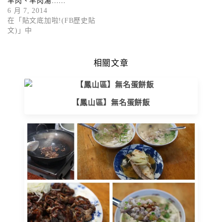
羊肉、羊肉湯……
6 月 7, 2014
在「貼文底加啦!(FB歷史貼
文)」中
相關文章
【鳳山區】無名蛋餅飯