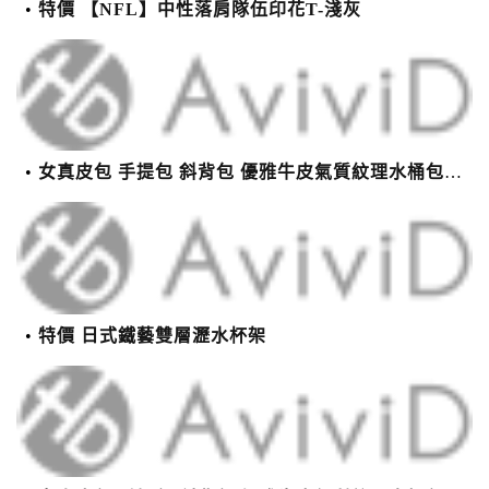
特價 【NFL】中性落肩隊伍印花T-淺灰
女真皮包 手提包 斜背包 優雅牛皮氣質紋理水桶包(2色)【XBO7950112】＊艾美時尚(現+預)
特價 日式鐵藝雙層瀝水杯架