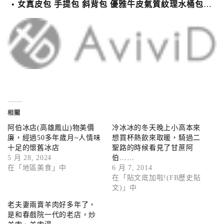
女真皮包 手提包 斜背包 優雅牛皮氣質紋理水桶包(2色)【XBO7950112】＊艾美時尚(現+預)
相關
阿伯冰店(高雄鳳山)物美價
冷冰冰的冬天晚上小高本來
廉，經過50多年歲月~人情味
想買杯熱飲來取暖，騎過二
十足的懷舊冰店
聖路的時候看見了甘蔗阿
5 月 28, 2024
伯……
在「地區美食」中
6 月 7, 2014
在「貼文底加啦!(FB歷史貼
文)」中
老夫妻兩賣羊肉好多年了，
是和春戲院一代的老店，炒