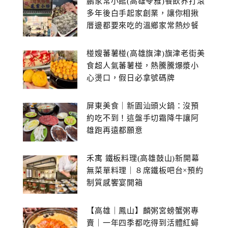
鵬家常小館(高雄苓雅)餐飲界打滾
多年後白手起家創業，讓你相揪
厝邊都要來吃的溫鄉家常熱炒餐
館~
椪嫂蕃薯椪(高雄旗津)旗津老街美
食超人氣蕃薯椪，熱騰騰爆漿小
心燙口，假日必拿號碼牌
屏東美食｜新園汕頭火鍋：沒預
約吃不到！這盤手切霜降牛讓阿
雄跑再遠都願意
禾寓 鐵板料理(高雄鼓山)新開幕
無菜單料理｜８席鐵板吧台×預約
制質感饗宴開箱
【高雄｜鳳山】麟粥宮螃蟹粥專
賣｜一年四季都吃得到活體紅蟳