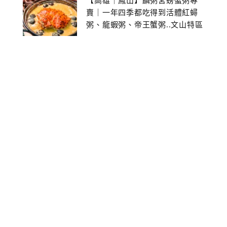
【高雄｜鳳山】麟粥宮螃蟹粥專
賣｜一年四季都吃得到活體紅蟳
粥、龍蝦粥、帝王蟹粥..文山特區
美食