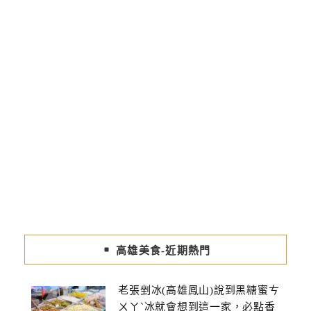
高雄美食-近期熱門
老張剉冰(高雄鳳山)說到黑糖蜜ㄘ
ㄨㄚˋ冰就會想到這一家，必點香