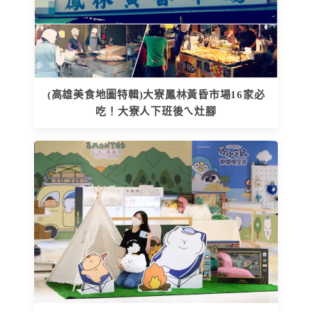
(高雄美食地圖特輯)大寮鳳林黃昏市場16家必
吃！大寮人下班後ㄟ灶腳