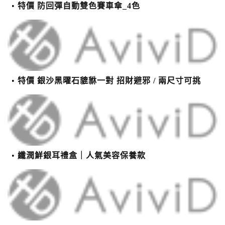
特價 防回彈自動雙色賽車傘_4色
特價 銀沙黑曜石貔貅一對 招財避邪 / 兩尺寸可挑
纖潤鮮銀耳禮盒｜人氣美容保養款