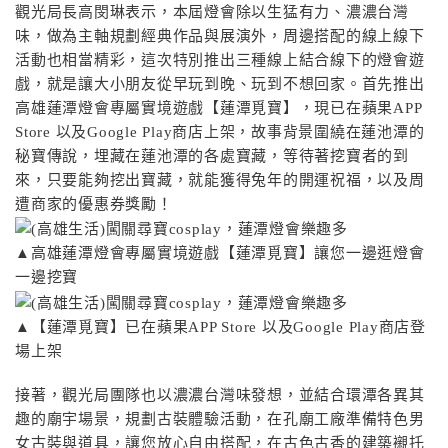
觀光局長高閔琳表示，本屆燈會除以生猛有力、濃濃台灣
味，做為主軸規劃經典作品與展演外，周邊搭配的線上線下
活動也相當精彩，這次特別推出三種線上結合線下的燈會遊
戲，就是讓大小朋友從早玩到晚、玩到不想回家。首先推出
高雄蓮潭燈會專屬實境遊戲【蓮潭覓寶】，現已在蘋果APP
Store 以及Google Play商店上架，故事背景圍繞在蓮池潭的
秘寶傳說，埋藏在蓮池潭的各處寶藏，等待著挖寶者的到
來，只要能夠挖出寶藏，就能獲得兔年的開運祝福，以及周
遭商家的優惠券獎勵！
▲高雄蓮潭燈會專屬實境遊戲【蓮潭覓寶】讓您一邊逛燈會
一邊挖寶
▲【蓮潭覓寶】已在蘋果APP Store 以及Google Play商店登
場上架
接著，觀光局團隊也以濃濃台灣味發想，並結合環潭各異其
趣的廟宇場景，規劃古裝體驗活動，在孔廟工廠準備特色男
女古裝與道具，讓您放心自由搭配，在古色古香的建築襯托