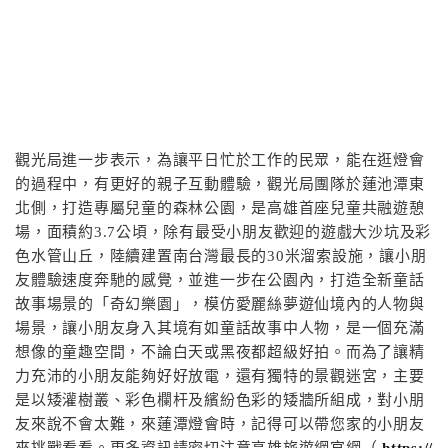
觀光局進一步表示，為讓平日忙於工作的民眾，能在逛燈會
的過程中，有更好的親子互動體驗，觀光局團隊於蓮池潭東
北側，打造專屬兒童的森林公園，是高雄首座兒童共融遊憩
場，面積約3.7公頃，除有最受小朋友歡迎的遊戲大沙坑及彩
色水管山丘，陸續建置南台灣最長的30米溜索設施，讓小朋
友體驗速度奔馳的感覺，並進一步在公園內，打造全新童話
故事場景的「奇幻樂園」，模仿愛麗絲夢遊仙境內的人物與
場景，讓小朋友身入其境有如童話故事中人物，是一個充滿
想像的童趣空間，不論白天或黑夜都超級好拍。而為了讓精
力充沛的小朋友能夠好好放電，還有獨特的景觀迷宮，主要
是以矮灌樹叢、彩色欄杆及繽紛色彩的矮牆所組成，對小朋
友來說不會太難，來蓮潭燈會時，記得可以帶您家的小朋友