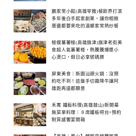
鵬家常小館(高雄苓雅)餐飲界打滾
多年後白手起家創業，讓你相揪
厝邊都要來吃的溫鄉家常熱炒餐
館~
椪嫂蕃薯椪(高雄旗津)旗津老街美
食超人氣蕃薯椪，熱騰騰爆漿小
心燙口，假日必拿號碼牌
屏東美食｜新園汕頭火鍋：沒預
約吃不到！這盤手切霜降牛讓阿
雄跑再遠都願意
禾寓 鐵板料理(高雄鼓山)新開幕
無菜單料理｜８席鐵板吧台×預約
制質感饗宴開箱