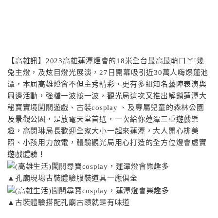
【高雄訊】2023高雄蓮潭燈會的18米全台最高最萌ㄇㄚˊ幾
兔主燈，及炫目燈光展演，27日開幕吸引近30萬人嗨爆蓮池
潭，本屆高雄燈會不但主秀精彩，更有多組知名藝陣表演與
周邊活動，強檔一波接一波，觀光局這次又推出解鎖蓮潭大
秘寶實境闖關遊戲、古裝cosplay 、及專屬兒童的森林公園
及景觀公園，是放電天堂首選，一次給你蓮潭三重遊戲樂
趣，高閔琳局長歡迎全家大小一起來蓮潭，大人開心排美
照、小孩用力放電，體驗觀光局用心打造的全方位燈會虛實
遊戲體驗！
▲孔廟現場古裝體驗服裝道具一應俱全
▲古裝體驗搭配孔廟古蹟就是有味道