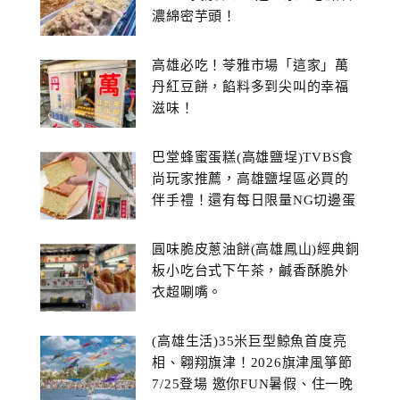
濃綿密芋頭！
高雄必吃！苓雅市場「這家」萬
丹紅豆餅，餡料多到尖叫的幸福
滋味！
巴堂蜂蜜蛋糕(高雄鹽埕)TVBS食
尚玩家推薦，高雄鹽埕區必買的
伴手禮！還有每日限量NG切邊蛋
糕
圓味脆皮蔥油餅(高雄鳳山)經典銅
板小吃台式下午茶，鹹香酥脆外
衣超唰嘴。
(高雄生活)35米巨型鯨魚首度亮
相、翱翔旗津！2026旗津風箏節
7/25登場 邀你FUN暑假、住一晚