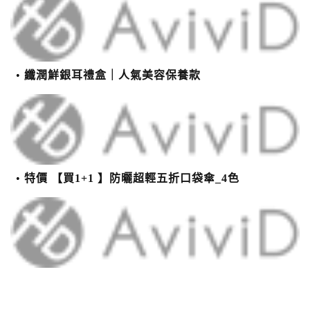
纖潤鮮銀耳禮盒｜人氣美容保養款
特價 【買1+1 】防曬超輕五折口袋傘_4色