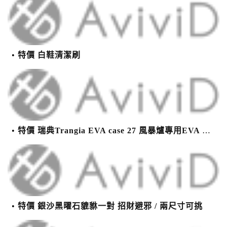
特價 白鞋清潔刷
特價 瑞典Trangia EVA case 27 風暴爐專用EVA 防護外盒(小)-黑
特價 銀沙黑曜石貔貅一對 招財避邪 / 兩尺寸可挑