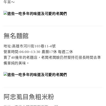
午茶～
無名麵館
地址
:
高雄市河川街
103
巷
11-4
號
營業時間
:06:00~13:30
農曆
17
休
每週二休
賣了
40
幾年的老麵店，老闆老闆娘仍然堅持花很長時間去準
備單純的美味。
阿忠虱目魚粗米粉