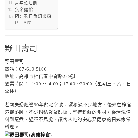
青年蔥油餅
無名麵館
阿忠虱目魚粗米粉
相關
野田壽司
野田壽司
電話：07-619 5106
地址：高雄市梓官區中崙路249號
營業時間：11:00～14:00；17:00～20:00（星期三、六、日
公休）
老闆夫婦經營30年的老字號，遷移過不少地方，後來在梓官
這邊落腳，不少粉絲緊緊跟隨；堅持新鮮的食材，從清洗備
料到烹煮，過程不馬虎，讓客人吃的安心又健康的日式家常
料理。