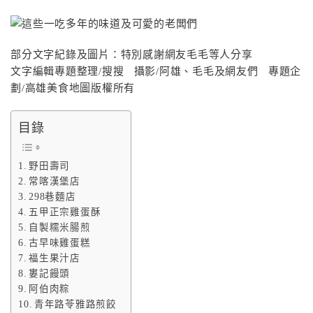
部分文字紀錄及圖片：特別感謝網友毛毛等人分享
文字編輯專題整理/搜搜 攝影/阿雄、毛毛及網友們 專題企
劃/高雄美食地圖版權所有
目錄
野田壽司
常喀漢堡店
298巷麵店
五甲正宗雞蛋酥
自製糯米腸煎
古早味雞蛋糕
福生果汁店
婁記饅頭
阿伯肉粽
青年路苓雅路煎餃