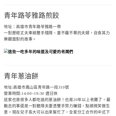
青年路苓雅路煎餃
地址：高雄市青年路苓雅路一帶
一對歷經丈夫車禍雙手殘障、妻不離不棄的夫婦，自食其力
樂觀面對的故事。
青年蔥油餅
地址
:
高雄市鳳山區青年路一段
310
號
營業時間
:14:00~19:30
週日休
這家也是很多人都吃過的蔥油餅！也是
20
年以上老攤了，最
勵志的事還是一對聽障夫妻憑雙手努力賺錢，點頭微笑做生
意。現在兒子長大可以出來幫忙了，全家分工合作的中式下