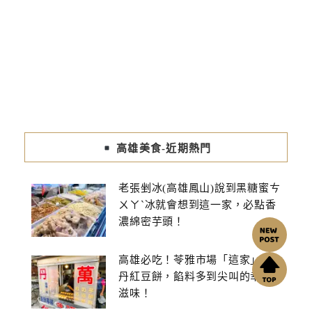
高雄美食-近期熱門
老張剉冰(高雄鳳山)說到黑糖蜜ㄘ
ㄨㄚˋ冰就會想到這一家，必點香
濃綿密芋頭！
高雄必吃！苓雅市場「這家」萬
丹紅豆餅，餡料多到尖叫的幸福
滋味！