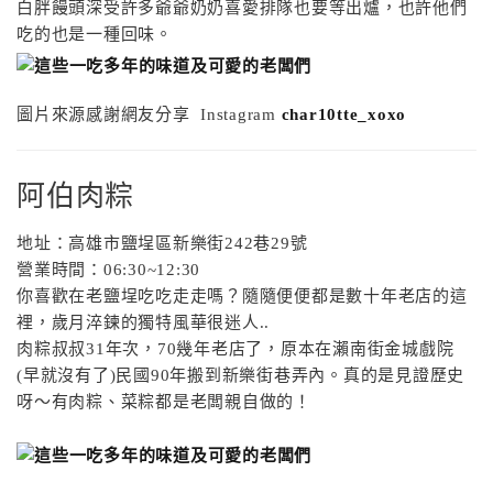
白胖饅頭深受許多爺爺奶奶喜愛排隊也要等出爐，也許他們
吃的也是一種回味。
圖片來源感謝網友分享 Instagram
char10tte_xoxo
阿伯肉粽
地址：高雄市鹽埕區新樂街
242
巷
29
號
營業時間：
06:30~12:30
你喜歡在老鹽埕吃吃走走嗎？隨隨便便都是數十年老店的這
裡，歲月淬鍊的獨特風華很迷人
..
肉粽叔叔
31
年次，
70
幾年老店了，原本在瀨南街金城戲院
(
早就沒有了
)
民國
90
年搬到新樂街巷弄內。真的是見證歷史
呀～有肉粽、菜粽都是老闆親自做的！