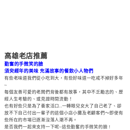
高雄老店推薦
勤奮的手微笑的臉
須臾經年的美味 充滿故事的餐飲小人物們
有些老味道我們從小吃到大，有些好味道一吃戒不掉好多年
~
每個友善可愛的老闆們背後都有故事，其中不乏勵志的、歷
經人生考驗的、或見證時間流動！
也有好些只是為了養家活口..一轉眼兒女大了自己老了、卻
放不下自己付出一輩子的這個小店小攤及老顧客們～即使有
些所在的市場已逐漸沒落人潮不再。
是否我們一起來支持一下呢~這些勤奮的手微笑的臉 !