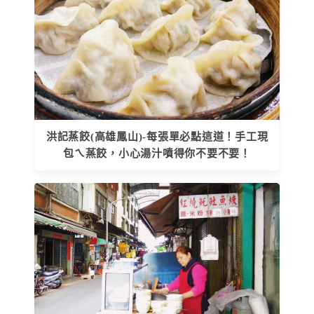
洪記蒸餃(高雄鳳山)-每張單必點這道！手工現
包ㄟ蒸餃，小心湯汁噴得你不要不要！