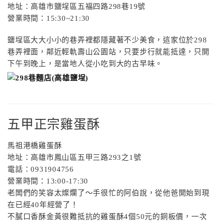
地址：高雄市鹽埕區五福四路298巷19號
營業時間：15:30~21:30
鹽埕區大大小小的巷弄裡都隱藏著不少美食，這家位於298
巷弄裡面，鄰近輕軌壽山公園站，只要步行就能抵達，只開
下午到晚上，是當地人從小吃到大的古早味。
五甲正宗雞蛋酥
馬祖港橋雞蛋酥
地址：高雄市鳳山區五甲三路
293
之
1
號
電話：
0931904756
營業時間：
13:00-17:30
老闆們的笑容太燦爛了～手很忙的阿伯說，從他爸開始到現
在已經
40
年經營了！
不膩口香酥金黃很難抵抗的雞蛋酥
4
個
50
元的銅板價，一次