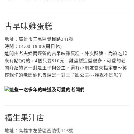
古早味雞蛋糕
地址：高雄市三民區覺民路
341
號
時間：
14:00-19:00(
周日休
)
這間由老夫婦兩經營的古早味雞蛋糕，外皮酥脆，內餡吃起
來有點
QQ
的，
4
個只要
$10
元。雞蛋糕造型很多，可愛的老
闆介紹的這一對是王子與公主，還有小朋友會來指定要～笑
容親切的老闆倆也曾經是一對王子跟公主
~~
誰說不是呢？
福生果汁店
地址：高雄市左營區西陵街116號