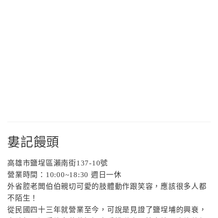
婁記饅頭
高雄市鹽埕區瀨南街
137-10
號
營業時間：
10:00~18:30
週日一休
外省腔老闆伯伯親切可愛的肢體動作跟笑容，應該很多人都
不陌生！
從民國四十三年就營業至今，可說是見證了鹽埕埔的興衰，