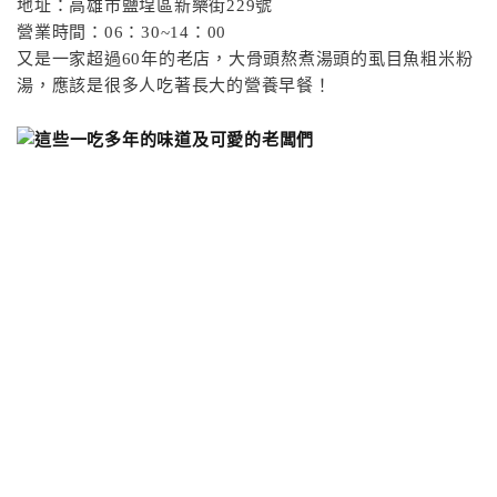
地址：高雄市鹽埕區新樂街
229
號
營業時間：
06
：
30~14
：
00
又是一家超過
60
年的老店，大骨頭熬煮湯頭的虱目魚粗米粉
湯，應該是很多人吃著長大的營養早餐！