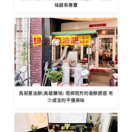
味碳串專賣
馬祖蔥油餅(高雄鹽埕) 現桿現炸的香酥誘惑 老
少咸宜的平價美味