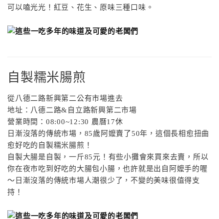
可以嗑光光！紅豆、花生、原味三種口味。
自製糯米腸煎
從八德二路新興第二公有市場進去
地址：八德二路
&
自立路新興第二市場
營業時間：
08:00~12:30
農曆
17
休
日漸沒落的傳統市場，
85
歲阿嬤賣了
50
年，這個長相愈扭曲
愈好吃的自製糯米腸煎！
自製大腸是自製，一斤
85
元！有些小攤會來買來去賣，所以
你在夜市吃到好吃的大腸包小腸，也許就是出自阿嬤手的喔
～日漸沒落的傳統市場人潮很少了，不變的美味很值得支
持！