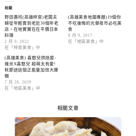
相關
野田壽司(高雄梓官)老闆夫
(高雄美食地圖專題)19個你
婦從年輕賣到老近30個年老
不吃後悔的光華夜市必吃美
店，在地實實在在平價日本
食
料理
8 月 9, 2017
2 月 9, 2022
在「地區美食」中
在「梓官美食」中
(高雄美食) 喜憨兒烘焙屋-
幾米X喜憨兒 超萌太有愛!
秋節送這個正能量加倍大爆
棚
7 月 26, 2019
在「地區美食」中
相關文章