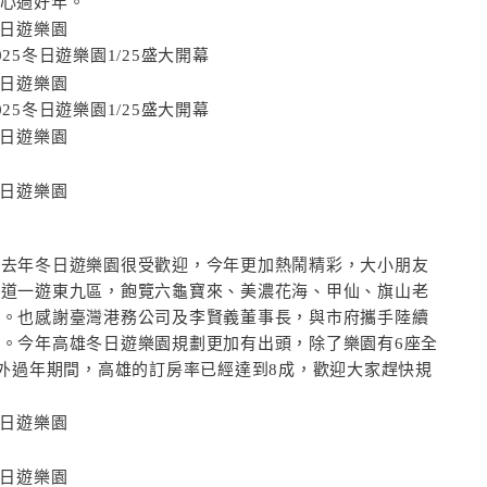
開心過好年。
5冬日遊樂園1/25盛大開幕
5冬日遊樂園1/25盛大開幕
，去年冬日遊樂園很受歡迎，今年更加熱鬧精彩，大小朋友
順道一遊東九區，飽覽六龜寶來、美濃花海、甲仙、旗山老
情。也感謝臺灣港務公司及李賢義董事長，與市府攜手陸續
。今年高雄冬日遊樂園規劃更加有出頭，除了樂園有6座全
另外過年期間，高雄的訂房率已經達到8成，歡迎大家趕快規
施