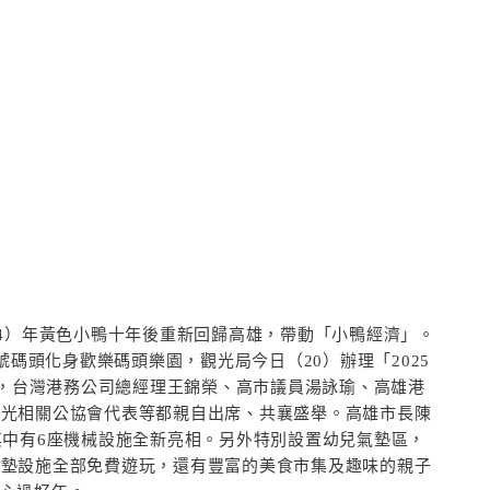
24）年黃色小鴨十年後重新回歸高雄，帶動「小鴨經濟」。
號碼頭化身歡樂碼頭樂園，觀光局今日（20）辦理「2025
樂園」記者會，台灣港務公司總經理王錦榮、高市議員湯詠瑜、高雄港
觀光相關公協會代表等都親自出席、共襄盛舉。高雄市長陳
其中有6座機械設施全新亮相。另外特別設置幼兒氣墊區，
氣墊設施全部免費遊玩，還有豐富的美食市集及趣味的親子