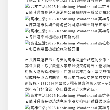
互動演出，歡迎大家1/25至2/16來高雄放寒假，
▲陳其邁市長與台灣港務公司總經理王錦榮宣布202
▲陳其邁市長與台灣港務公司總經理王錦榮宣布202
▲冬日遊樂園機械設施嶄新亮相
▲冬日遊樂園機械設施嶄新亮相
市長陳其邁表示，冬天的高雄是適合旅遊的季節
都會喜愛。除了歡迎大家來到優美港灣外，也可
街與大港舊鐵橋美景，四處到高雄走春，享受熱
完成許多港區的開發，讓高雄門面有更開闊的視野
新設施，1月25日開幕當天還有驚喜等著大家。
劃行程訂好旅館，冬日遊樂園等大家來玩。
▲陳其邁市長邀請幼兒園小朋友搶先體驗遊樂設