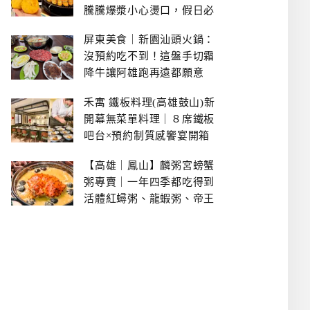
騰騰爆漿小心燙口，假日必
拿號碼牌
屏東美食｜新園汕頭火鍋：
沒預約吃不到！這盤手切霜
降牛讓阿雄跑再遠都願意
禾寓 鐵板料理(高雄鼓山)新
開幕無菜單料理｜８席鐵板
吧台×預約制質感饗宴開箱
【高雄｜鳳山】麟粥宮螃蟹
粥專賣｜一年四季都吃得到
活體紅蟳粥、龍蝦粥、帝王
蟹粥..文山特區美食