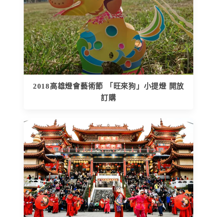
2018高雄燈會藝術節 「旺來狗」小提燈 開放
訂購