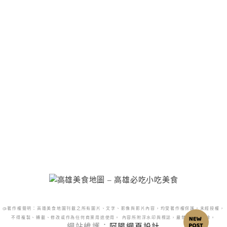
@著作權聲明：高雄美食地圖刊載之所有圖片、文字、影像與影片內容，均受著作權保護。未經授權，
不得複製、轉載、修改或作為任何商業用途使用。 內容所附浮水印與標誌，嚴禁更改或移除。
網站維護：
阿腸網頁設計