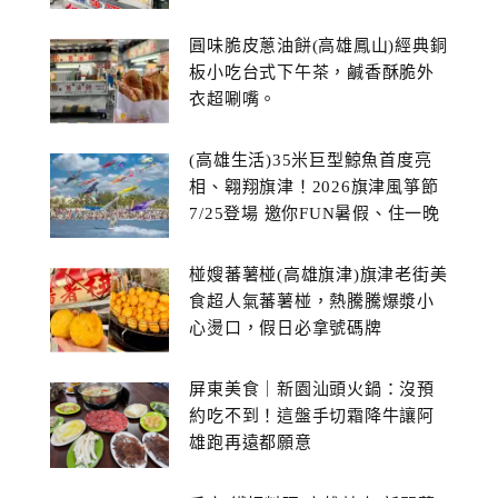
圓味脆皮蔥油餅(高雄鳳山)經典銅
板小吃台式下午茶，鹹香酥脆外
衣超唰嘴。
(高雄生活)35米巨型鯨魚首度亮
相、翱翔旗津！2026旗津風箏節
7/25登場 邀你FUN暑假、住一晚
椪嫂蕃薯椪(高雄旗津)旗津老街美
食超人氣蕃薯椪，熱騰騰爆漿小
心燙口，假日必拿號碼牌
屏東美食｜新園汕頭火鍋：沒預
約吃不到！這盤手切霜降牛讓阿
雄跑再遠都願意