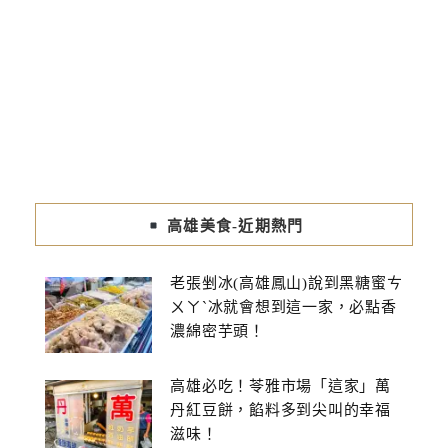
高雄美食-近期熱門
老張剉冰(高雄鳳山)說到黑糖蜜ㄘ
ㄨㄚˋ冰就會想到這一家，必點香
濃綿密芋頭！
高雄必吃！苓雅市場「這家」萬
丹紅豆餅，餡料多到尖叫的幸福
滋味！