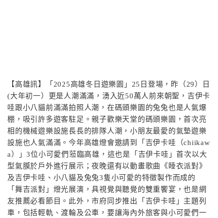
【高雄訊】「2025高雄冬日遊樂園」25日登場，昨（29）日
(大年初一）更是人潮滿滿，湧入近50萬人前來朝聖，吉伊卡
哇跟小八貓前滿滿拍照人潮，在碼頭樂園的兔兔也是人氣爆
棚，吸引許多遊客駐足。親子歡樂天堂的碼頭樂園，首次亮
相的機械遊樂設施長長的排隊人潮，小朋友最愛的氣墊遊樂
設施也人氣滿滿。今年高雄燈會邀請到「吉伊卡哇（chiikaw
a）」3位小可愛們蒞臨高雄，這也是「吉伊卡哇」首次以大
型氣膜於戶外進行展示；夜晚還有以動畫歌曲《睡衣派對》
及吉伊卡哇、小八貓及兔兔3隻小可愛的特徵製作而成的
「舞吉派對」燈光展演，具視覺與聽覺的雙重饗宴，也是網
友推薦必看節目。此外，市府同步推出「吉伊卡哇」主題列
車，包括輕軌、渡輪及公車，要讓海內外旅客與小可愛們一