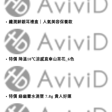
纖潤鮮銀耳禮盒｜人氣美容保養款
特價 降溫10℃涼感直傘山茶花_6色
特價 綠幽靈水滴墜 7.8g 貴人好運