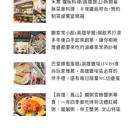
禾寓 鐵板料理(高雄鼓山)新開幕
無菜單料理｜８席鐵板吧台×預約
制質感饗宴開箱
鵬家常小館(高雄苓雅)餐飲界打滾
多年後白手起家創業，讓你相揪
厝邊都要來吃的溫鄉家常熱炒餐
館~
巴堂蜂蜜蛋糕(高雄鹽埕)TVBS食
尚玩家推薦，高雄鹽埕區必買的
伴手禮！還有每日限量NG切邊蛋
糕
【高雄｜鳳山】麟粥宮螃蟹粥專
賣｜一年四季都吃得到活體紅蟳
粥、龍蝦粥、帝王蟹粥..文山特區
美食