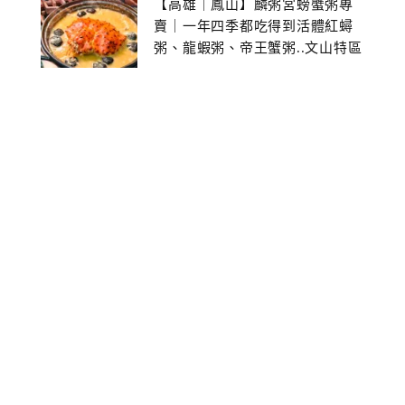
【高雄｜鳳山】麟粥宮螃蟹粥專
賣｜一年四季都吃得到活體紅蟳
粥、龍蝦粥、帝王蟹粥..文山特區
美食