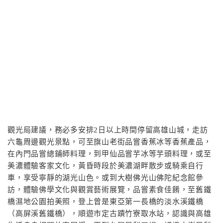
觀光局建議，務必多安排2日以上時間停留高雄山城，走訪
六龜周邊觀光景點，可至旗山老街品嘗香蕉冰等香蕉產品，
在內門品嘗總鋪師料理，到甲仙品嘗芋冰等芋頭料理，或至
美濃體驗客家文化，黃昏時段於美濃湖畔散步或騎乘自行
車，享受寧靜的湖光山色。或到大樹佛光山佛陀紀念館參
訪，體驗佛學文化與觀賞藝術展覽，品嘗素食佳餚，至舊鐵
橋濕地公園拍美照，登上曾是東亞第一長橋的淡水溪鐵橋
（高屏溪舊鐵橋），順遊市定古蹟竹寮取水站，認識與高雄