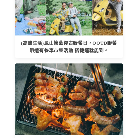
(高雄生活)鳳山懷舊復古野餐日，OOTD野餐
趴還有餐車市集活動 搭捷運就能到。