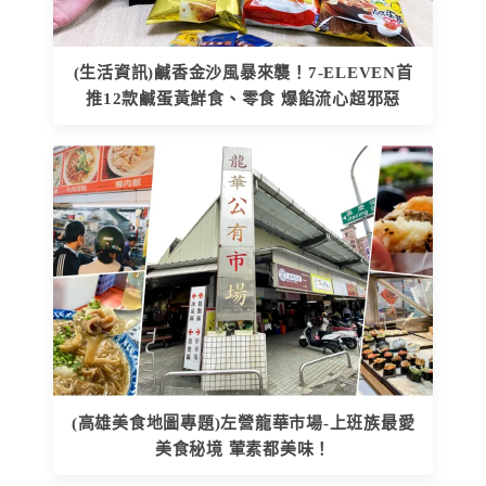
(生活資訊)鹹香金沙風暴來襲！7-ELEVEN首
推12款鹹蛋黃鮮食、零食 爆餡流心超邪惡
(高雄美食地圖專題)左營龍華市場-上班族最愛
美食秘境 葷素都美味！