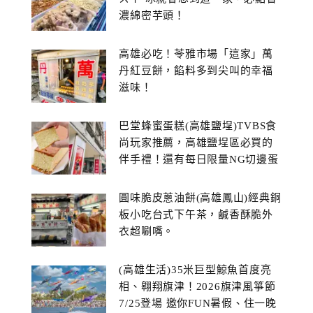
濃綿密芋頭！
高雄必吃！苓雅市場「這家」萬
丹紅豆餅，餡料多到尖叫的幸福
滋味！
巴堂蜂蜜蛋糕(高雄鹽埕)TVBS食
尚玩家推薦，高雄鹽埕區必買的
伴手禮！還有每日限量NG切邊蛋
糕
圓味脆皮蔥油餅(高雄鳳山)經典銅
板小吃台式下午茶，鹹香酥脆外
衣超唰嘴。
(高雄生活)35米巨型鯨魚首度亮
相、翱翔旗津！2026旗津風箏節
7/25登場 邀你FUN暑假、住一晚