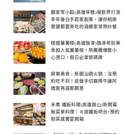
鵬家常小館(高雄苓雅)餐飲界打滾
多年後白手起家創業，讓你相揪
厝邊都要來吃的溫鄉家常熱炒餐
館~
椪嫂蕃薯椪(高雄旗津)旗津老街美
食超人氣蕃薯椪，熱騰騰爆漿小
心燙口，假日必拿號碼牌
屏東美食｜新園汕頭火鍋：沒預
約吃不到！這盤手切霜降牛讓阿
雄跑再遠都願意
禾寓 鐵板料理(高雄鼓山)新開幕
無菜單料理｜８席鐵板吧台×預約
制質感饗宴開箱