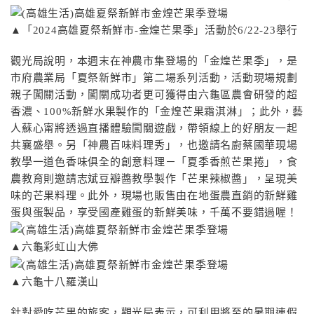
▲「2024高雄夏祭新鮮市-金煌芒果季」活動於6/22-23舉行
觀光局說明，本週末在神農市集登場的「金煌芒果季」，是
市府農業局「夏祭新鮮市」第二場系列活動，活動現場規劃
親子闖關活動，闖關成功者更可獲得由六龜區農會研發的超
香濃、100%新鮮水果製作的「金煌芒果霜淇淋」；此外，藝
人蘇心甯將透過直播體驗闖關遊戲，帶領線上的好朋友一起
共襄盛舉。另「神農百味料理秀」，也邀請名廚蔡國華現場
教學一道色香味俱全的創意料理－「夏季香煎芒果捲」，食
農教育則邀請志斌豆瓣醬教學製作「芒果辣椒醬」，呈現美
味的芒果料理。此外，現場也販售由在地蛋農直銷的新鮮雞
蛋與蛋製品，享受國產雞蛋的新鮮美味，千萬不要錯過喔！
▲六龜彩虹山大佛
▲六龜十八羅漢山
針對愛吃芒果的旅客，觀光局表示，可利用將至的暑期連假