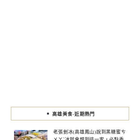
高雄美食-近期熱門
老張剉冰(高雄鳳山)說到黑糖蜜ㄘ
ㄨㄚˋ冰就會想到這一家，必點香