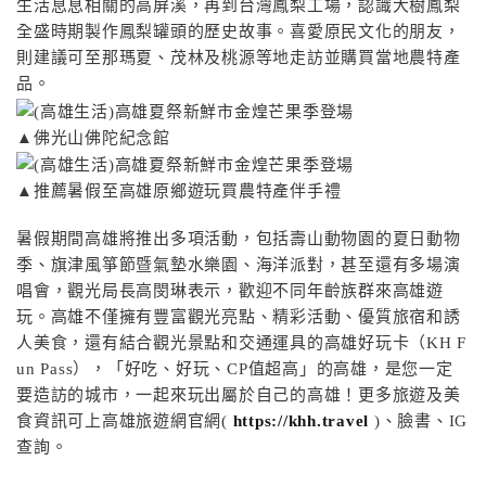
生活息息相關的高屏溪，再到台灣鳳梨工場，認識大樹鳳梨
全盛時期製作鳳梨罐頭的歷史故事。喜愛原民文化的朋友，
則建議可至那瑪夏、茂林及桃源等地走訪並購買當地農特產
品。
▲佛光山佛陀紀念館
▲推薦暑假至高雄原鄉遊玩買農特產伴手禮
暑假期間高雄將推出多項活動，包括壽山動物園的夏日動物
季、旗津風箏節暨氣墊水樂園、海洋派對，甚至還有多場演
唱會，觀光局長高閔琳表示，歡迎不同年齡族群來高雄遊
玩。高雄不僅擁有豐富觀光亮點、精彩活動、優質旅宿和誘
人美食，還有結合觀光景點和交通運具的高雄好玩卡（KH F
un Pass），「好吃、好玩、CP值超高」的高雄，是您一定
要造訪的城市，一起來玩出屬於自己的高雄！更多旅遊及美
食資訊可上高雄旅遊網官網(
https://khh.travel
)、臉書、IG
查詢。