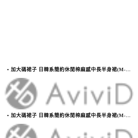
加大碼裙子 日韓系簡約休閒棉麻感中長半身裙(M-2XL)【XMS54038】＊艾美時尚(現+預)
加大碼裙子 日韓系簡約休閒棉麻感中長半身裙(M-2XL)【XMS54038】＊艾美時尚(現+預)