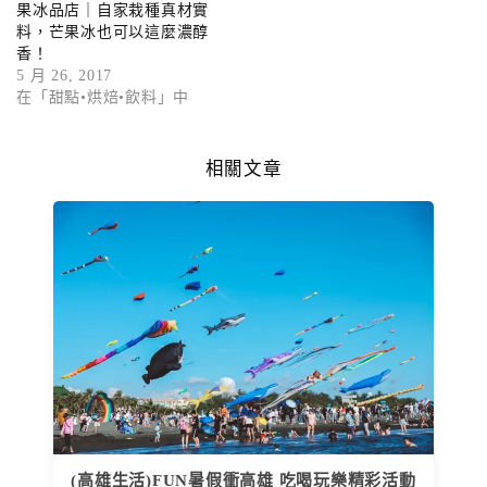
果冰品店｜自家栽種真材實
料，芒果冰也可以這麼濃醇
香！
5 月 26, 2017
在「甜點•烘焙•飲料」中
相關文章
(高雄生活)FUN暑假衝高雄 吃喝玩樂精彩活動