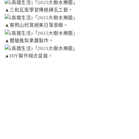
▲三和瓦窯學習傳統磚瓦工藝。
▲東照山欣賞絕美日落景緻。
▲體驗鳳梨果醬製作。
▲DIY製作組合盆栽。