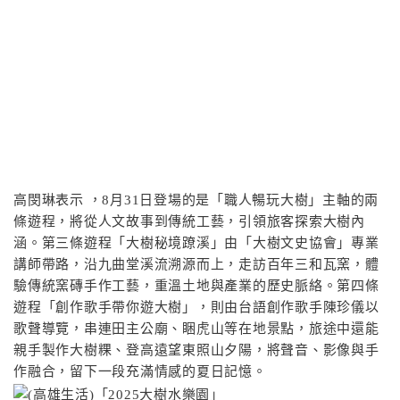
高閔琳表示 ，8月31日登場的是「職人暢玩大樹」主軸的兩
條遊程，將從人文故事到傳統工藝，引領旅客探索大樹內
涵。第三條遊程「大樹秘境蹽溪」由「大樹文史協會」專業
講師帶路，沿九曲堂溪流溯源而上，走訪百年三和瓦窯，體
驗傳統窯磚手作工藝，重溫土地與產業的歷史脈絡。第四條
遊程「創作歌手帶你遊大樹」，則由台語創作歌手陳珍儀以
歌聲導覽，串連田主公廟、睏虎山等在地景點，旅途中還能
親手製作大樹粿、登高遠望東照山夕陽，將聲音、影像與手
作融合，留下一段充滿情感的夏日記憶。