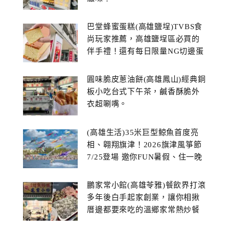
巴堂蜂蜜蛋糕(高雄鹽埕)TVBS食
尚玩家推薦，高雄鹽埕區必買的
伴手禮！還有每日限量NG切邊蛋
糕
圓味脆皮蔥油餅(高雄鳳山)經典銅
板小吃台式下午茶，鹹香酥脆外
衣超唰嘴。
(高雄生活)35米巨型鯨魚首度亮
相、翱翔旗津！2026旗津風箏節
7/25登場 邀你FUN暑假、住一晚
鵬家常小館(高雄苓雅)餐飲界打滾
多年後白手起家創業，讓你相揪
厝邊都要來吃的溫鄉家常熱炒餐
館~