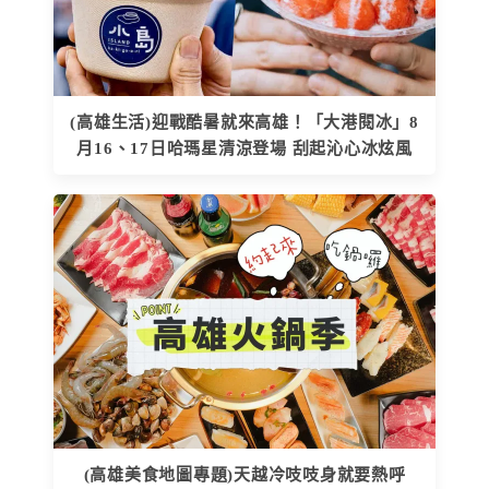
(高雄生活)迎戰酷暑就來高雄！「大港閱冰」8
月16、17日哈瑪星清涼登場 刮起沁心冰炫風
(高雄美食地圖專題)天越冷吱吱身就要熱呼