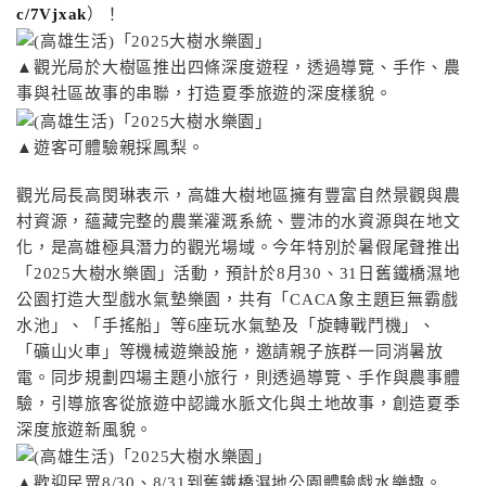
c/7Vjxak
）！
▲觀光局於大樹區推出四條深度遊程，透過導覽、手作、農
事與社區故事的串聯，打造夏季旅遊的深度樣貌。
▲遊客可體驗親採鳳梨。
觀光局長高閔琳表示，高雄大樹地區擁有豐富自然景觀與農
村資源，蘊藏完整的農業灌溉系統、豐沛的水資源與在地文
化，是高雄極具潛力的觀光場域。今年特別於暑假尾聲推出
「2025大樹水樂園」活動，預計於8月30、31日舊鐵橋濕地
公園打造大型戲水氣墊樂園，共有「CACA象主題巨無霸戲
水池」、「手搖船」等6座玩水氣墊及「旋轉戰鬥機」、
「礦山火車」等機械遊樂設施，邀請親子族群一同消暑放
電。同步規劃四場主題小旅行，則透過導覽、手作與農事體
驗，引導旅客從旅遊中認識水脈文化與土地故事，創造夏季
深度旅遊新風貌。
▲歡迎民眾8/30、8/31到舊鐵橋濕地公園體驗戲水樂趣。