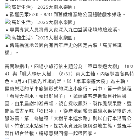
▲歡迎民眾8/30、8/31到舊鐵橋濕地公園體驗戲水樂趣。
▲專業導覽人員將帶大家深入九曲堂溪秘境體驗蹽溪。
▲舊鐵橋濕地公園內有百年歷史的國定古蹟「高屏舊鐵
橋」。
高閔琳指出，四場小旅行依主題分為「單車樂遊大樹」（8/2
4）與「職人暢玩大樹」（8/31）兩大主軸，內容豐富各具特
色。8月24日搶先登場的是，以「單車樂遊大樹」為主軸，
健康樂活的單車旅遊形式的深度小旅行。其中，第一條遊程
「看見大樹水．養出好果子」，邀請旅客走進龍目社區果
園，由果農謝坤淞帶領，親自採收鳳梨、製作鳳梨果醬，還
能品嚐古早味「啞巴冰」，從產地到餐桌體驗水果背後的水
脈滋養。第二條遊程「大樹單車巡水路」則以自行車沿曹公
圳、竹寮取水站騎行，探訪水資源系統與濕地生態，並親手
製作組合盆栽，將綠意與回憶一起帶回家。