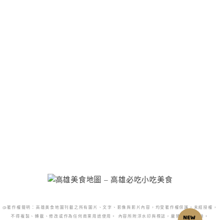
@著作權聲明：高雄美食地圖刊載之所有圖片、文字、影像與影片內容，均受著作權保護。未經授權，
不得複製、轉載、修改或作為任何商業用途使用。 內容所附浮水印與標誌，嚴禁更改或移除。