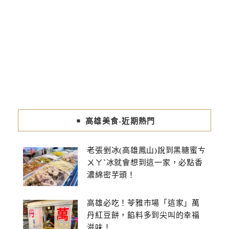
高雄美食-近期熱門
老張剉冰(高雄鳳山)說到黑糖蜜ㄘ
ㄨㄚˋ冰就會想到這一家，必點香
濃綿密芋頭！
高雄必吃！苓雅市場「這家」萬
丹紅豆餅，餡料多到尖叫的幸福
滋味！