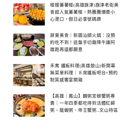
椪嫂蕃薯椪(高雄旗津)旗津老街美
食超人氣蕃薯椪，熱騰騰爆漿小
心燙口，假日必拿號碼牌
屏東美食｜新園汕頭火鍋：沒預
約吃不到！這盤手切霜降牛讓阿
雄跑再遠都願意
禾寓 鐵板料理(高雄鼓山)新開幕
無菜單料理｜８席鐵板吧台×預約
制質感饗宴開箱
【高雄｜鳳山】麟粥宮螃蟹粥專
賣｜一年四季都吃得到活體紅蟳
粥、龍蝦粥、帝王蟹粥..文山特區
美食