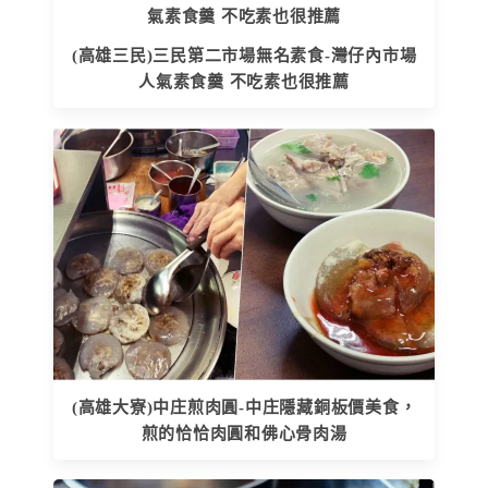
(高雄三民)三民第二市場無名素食-灣仔內市場
人氣素食羹 不吃素也很推薦
(高雄大寮)中庄煎肉圓-中庄隱藏銅板價美食，
煎的恰恰肉圓和佛心骨肉湯