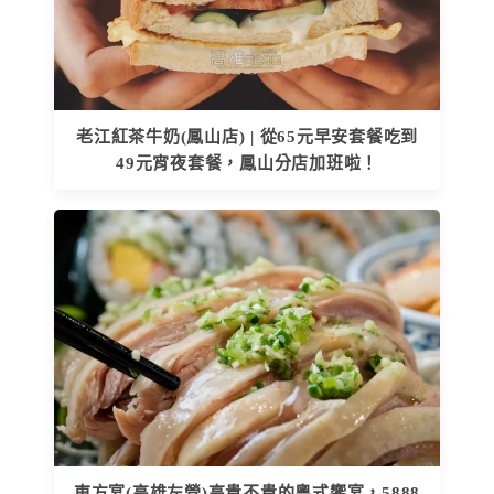
老江紅茶牛奶(鳳山店) | 從65元早安套餐吃到
49元宵夜套餐，鳳山分店加班啦！
東方宴(高雄左營)高貴不貴的粵式饗宴，5888