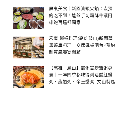
屏東美食｜新園汕頭火鍋：沒預
約吃不到！這盤手切霜降牛讓阿
雄跑再遠都願意
禾寓 鐵板料理(高雄鼓山)新開幕
無菜單料理｜８席鐵板吧台×預約
制質感饗宴開箱
【高雄｜鳳山】麟粥宮螃蟹粥專
賣｜一年四季都吃得到活體紅蟳
粥、龍蝦粥、帝王蟹粥..文山特區
美食