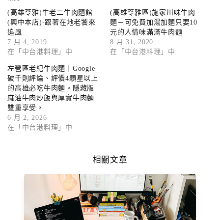
(高雄苓雅)牛老二牛肉麵館
(高雄苓雅區)施家川味牛肉
(興中本店)-跟著在地老饕來
麵－可免費加湯加麵只要10
追風
元的人情味滿滿牛肉麵
7 月 4, 2019
8 月 31, 2020
在「中台港料理」中
在「中台港料理」中
左營區老紀牛肉麵｜Google
破千則評論、評價4顆星以上
的高雄必吃牛肉麵。隱藏版
麻油牛肉炒飯與厚實牛肉麵
雙重享受。
6 月 2, 2026
在「中台港料理」中
相關文章