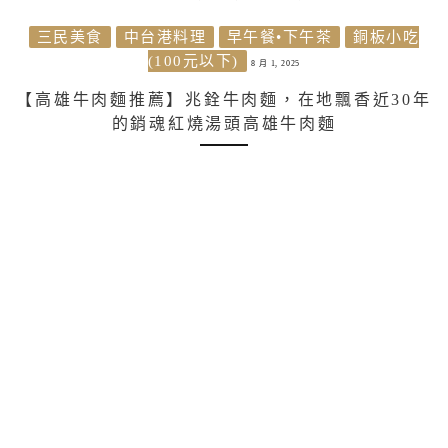
三民美食
中台港料理
早午餐•下午茶
銅板小吃
(100元以下)
8 月 1, 2025
【高雄牛肉麵推薦】兆銓牛肉麵，在地飄香近30年
的銷魂紅燒湯頭高雄牛肉麵