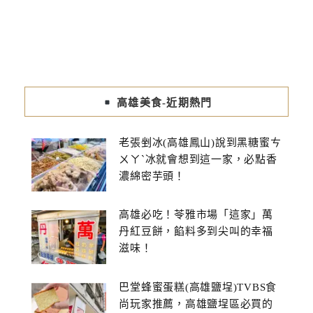
高雄美食-近期熱門
老張剉冰(高雄鳳山)說到黑糖蜜ㄘ
ㄨㄚˋ冰就會想到這一家，必點香
濃綿密芋頭！
高雄必吃！苓雅市場「這家」萬
丹紅豆餅，餡料多到尖叫的幸福
滋味！
巴堂蜂蜜蛋糕(高雄鹽埕)TVBS食
尚玩家推薦，高雄鹽埕區必買的