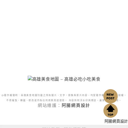
@著作權聲明：高雄美食地圖刊載之所有圖片、文字、影像與影片內容，均受著作權保護。未經授權，
不得複製、轉載、修改或作為任何商業用途使用。 內容所附浮水印與標誌，嚴禁更改或移除。
網站維護：
阿腸網頁設計
阿腸網頁設計