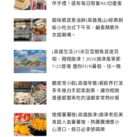
伴手禮！還有每日限量NG切邊蛋
糕
圓味脆皮蔥油餅(高雄鳳山)經典銅
板小吃台式下午茶，鹹香酥脆外
衣超唰嘴。
(高雄生活)35米巨型鯨魚首度亮
相、翱翔旗津！2026旗津風箏節
7/25登場 邀你FUN暑假、住一晚
鵬家常小館(高雄苓雅)餐飲界打滾
多年後白手起家創業，讓你相揪
厝邊都要來吃的溫鄉家常熱炒餐
館~
椪嫂蕃薯椪(高雄旗津)旗津老街美
食超人氣蕃薯椪，熱騰騰爆漿小
心燙口，假日必拿號碼牌