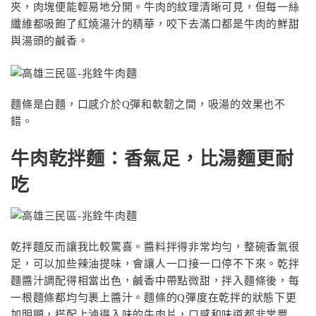
夾，肉塊便能輕易地分開。牛肉的紋理清晰可見，但每一絲
纖維都吸飽了紅燒湯汁的精華，咬下去滿口都是牛肉的鮮甜
與湯頭的鹹香。
麵條是白麵，口感介於
Q
彈和軟韌之間，吸湯的效果也不
錯。
牛肉乾拌麵：香氣足，比湯麵更耐
吃
乾拌麵反而讓我比較驚喜。醬料拌得非常均勻，整碗香氣很
足，可以加些辣油提味，會讓人一口接一口停不下來。乾拌
麵醬汁調配得相當出色，鹹香中帶點微甜，拌入麵條後，每
一根麵條都均勻裹上醬汁。麵條的
Q
彈度在乾拌的狀態下更
加明顯，搭配上滷得入味的牛肉片，口感和味道都非常豐