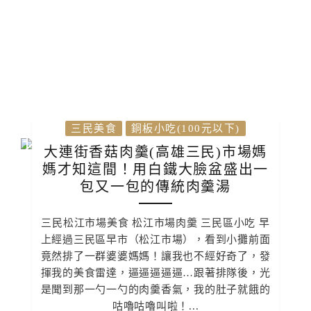
三民美食
銅板小吃(100元以下)
大連街香菇肉羹(高雄三民)市場媽
媽才知這間！用白鐵大臉盆盛出一
包又一包的傳統肉羹湯
三民松江市場美食 松江市場肉羹 三民區小吃 早
上經過三民區早市（松江市場），看到小攤前面
竟然排了一群婆婆媽媽！讓我也不經好奇了，發
揮我的美食雷達，逼逼逼逼逼…跟著排隊後，光
是聞到那一勺一勺的肉羹香氣，我的肚子就餓的
咕嚕咕嚕叫啦！...