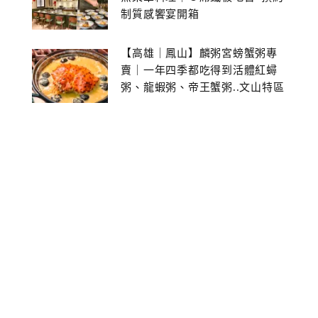
制質感饗宴開箱
【高雄｜鳳山】麟粥宮螃蟹粥專
賣｜一年四季都吃得到活體紅蟳
粥、龍蝦粥、帝王蟹粥..文山特區
美食