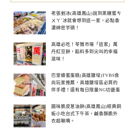
老張剉冰(高雄鳳山)說到黑糖蜜ㄘ
ㄨㄚˋ冰就會想到這一家，必點香
濃綿密芋頭！
高雄必吃！苓雅市場「這家」萬
丹紅豆餅，餡料多到尖叫的幸福
滋味！
巴堂蜂蜜蛋糕(高雄鹽埕)TVBS食
尚玩家推薦，高雄鹽埕區必買的
伴手禮！還有每日限量NG切邊蛋
糕
圓味脆皮蔥油餅(高雄鳳山)經典銅
板小吃台式下午茶，鹹香酥脆外
衣超唰嘴。