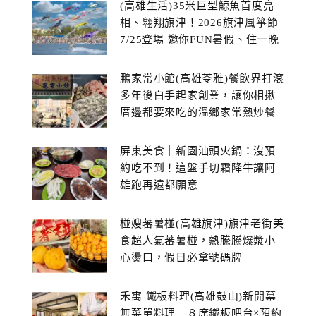
(高雄生活)35米巨型鯨魚首度亮
相、翱翔旗津！2026旗津風箏節
7/25登場 邀你FUN暑假、住一晚
鵬家常小館(高雄苓雅)餐飲界打滾
多年後白手起家創業，讓你相揪
厝邊都要來吃的溫鄉家常熱炒餐
館~
屏東美食｜新園汕頭火鍋：沒預
約吃不到！這盤手切霜降牛讓阿
雄跑再遠都願意
椪嫂蕃薯椪(高雄旗津)旗津老街美
食超人氣蕃薯椪，熱騰騰爆漿小
心燙口，假日必拿號碼牌
禾寓 鐵板料理(高雄鼓山)新開幕
無菜單料理｜８席鐵板吧台×預約