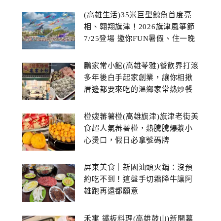
(高雄生活)35米巨型鯨魚首度亮
相、翱翔旗津！2026旗津風箏節
7/25登場 邀你FUN暑假、住一晚
鵬家常小館(高雄苓雅)餐飲界打滾
多年後白手起家創業，讓你相揪
厝邊都要來吃的溫鄉家常熱炒餐
館~
椪嫂蕃薯椪(高雄旗津)旗津老街美
食超人氣蕃薯椪，熱騰騰爆漿小
心燙口，假日必拿號碼牌
屏東美食｜新園汕頭火鍋：沒預
約吃不到！這盤手切霜降牛讓阿
雄跑再遠都願意
禾寓 鐵板料理(高雄鼓山)新開幕