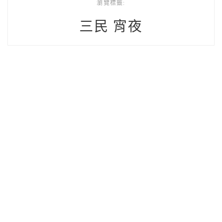
瀏覽標籤:
三民 宵夜