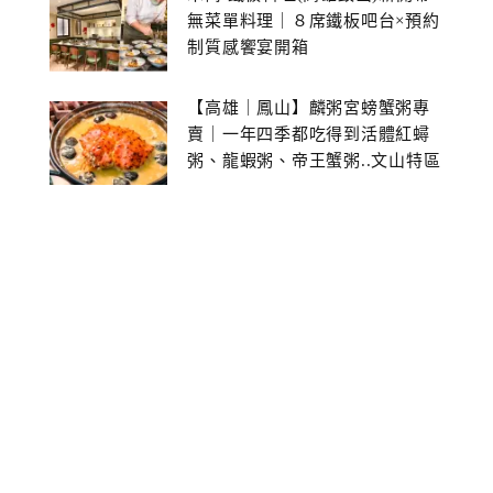
無菜單料理｜８席鐵板吧台×預約
制質感饗宴開箱
【高雄｜鳳山】麟粥宮螃蟹粥專
賣｜一年四季都吃得到活體紅蟳
粥、龍蝦粥、帝王蟹粥..文山特區
美食