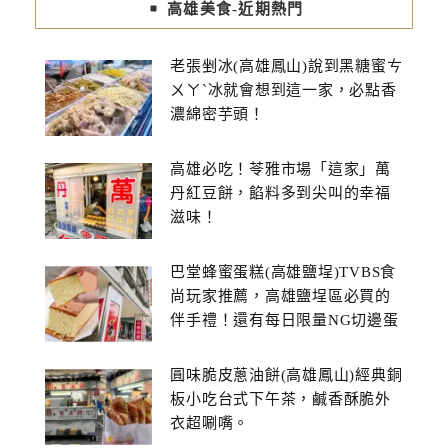
高雄美食-近期熱門
老張剉冰(高雄鳳山)說到黑糖蜜ㄘ
ㄨㄚˋ冰就會想到這一家，必點香
濃綿密芋頭！
高雄必吃！苓雅市場「這家」萬
丹紅豆餅，餡料多到尖叫的幸福
滋味！
巴堂蜂蜜蛋糕(高雄鹽埕)TVBS食
尚玩家推薦，高雄鹽埕區必買的
伴手禮！還有每日限量NG切邊蛋
糕
圓味脆皮蔥油餅(高雄鳳山)經典銅
板小吃台式下午茶，鹹香酥脆外
衣超唰嘴。