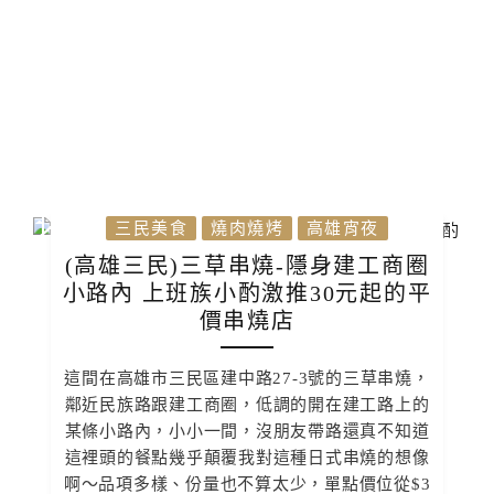
三民美食
燒肉燒烤
高雄宵夜
(高雄三民)三草串燒-隱身建工商圈
小路內 上班族小酌激推30元起的平
價串燒店
這間在高雄市三民區建中路27-3號的三草串燒，
鄰近民族路跟建工商圈，低調的開在建工路上的
某條小路內，小小一間，沒朋友帶路還真不知道
這裡頭的餐點幾乎顛覆我對這種日式串燒的想像
啊～品項多樣、份量也不算太少，單點價位從$3