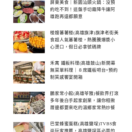
屏東美食｜新園汕頭火鍋：沒預
約吃不到！這盤手切霜降牛讓阿
雄跑再遠都願意
椪嫂蕃薯椪(高雄旗津)旗津老街美
食超人氣蕃薯椪，熱騰騰爆漿小
心燙口，假日必拿號碼牌
禾寓 鐵板料理(高雄鼓山)新開幕
無菜單料理｜８席鐵板吧台×預約
制質感饗宴開箱
鵬家常小館(高雄苓雅)餐飲界打滾
多年後白手起家創業，讓你相揪
厝邊都要來吃的溫鄉家常熱炒餐
館~
巴堂蜂蜜蛋糕(高雄鹽埕)TVBS食
尚玩家推薦，高雄鹽埕區必買的