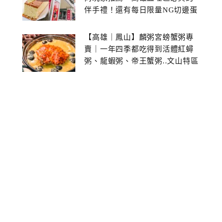
伴手禮！還有每日限量NG切邊蛋
糕
【高雄｜鳳山】麟粥宮螃蟹粥專
賣｜一年四季都吃得到活體紅蟳
粥、龍蝦粥、帝王蟹粥..文山特區
美食