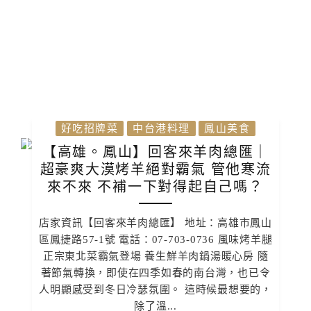
好吃招牌菜
中台港料理
鳳山美食
【高雄。鳳山】回客來羊肉總匯｜
超豪爽大漠烤羊絕對霸氣 管他寒流
來不來 不補一下對得起自己嗎？
店家資訊【回客來羊肉總匯】 地址：高雄市鳳山
區鳳捷路57-1號 電話：07-703-0736 風味烤羊腿
正宗東北菜霸氣登場 養生鮮羊肉鍋湯暖心房 隨
著節氣轉換，即使在四季如春的南台灣，也已令
人明顯感受到冬日冷瑟氛圍。 這時候最想要的，
除了溫...