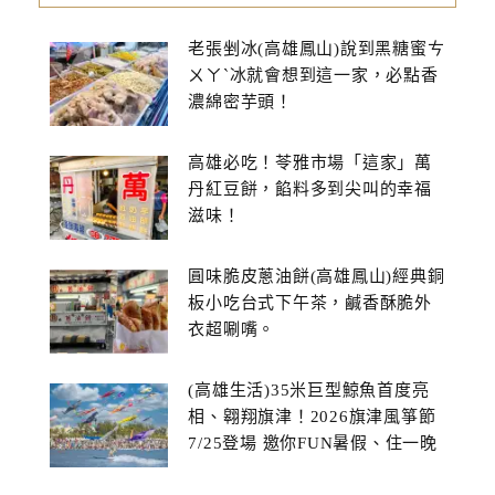
老張剉冰(高雄鳳山)說到黑糖蜜ㄘ
ㄨㄚˋ冰就會想到這一家，必點香
濃綿密芋頭！
高雄必吃！苓雅市場「這家」萬
丹紅豆餅，餡料多到尖叫的幸福
滋味！
圓味脆皮蔥油餅(高雄鳳山)經典銅
板小吃台式下午茶，鹹香酥脆外
衣超唰嘴。
(高雄生活)35米巨型鯨魚首度亮
相、翱翔旗津！2026旗津風箏節
7/25登場 邀你FUN暑假、住一晚