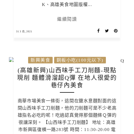
K、高雄美食地圖版權...
繼續閱讀
31 3 月, 2021
新興美食
銅板小吃(100元以下)
(高雄新興)山西味手工刀削麵-現點
現削 麵體滑溜超Q彈 在地人很愛的
巷仔內美食
南華市場美食一條街，這間在鹽水意麵對面的這
間山西味手工刀削麵，他的刀削麵可是不少老高
雄指名必吃的呢！吃過認真覺得那個麵條Ｑ彈的
很讓深刻。 【山西味手工刀削麵】 地址：高雄
市新興區復橫一路283號 時間：11:30-20:00 電