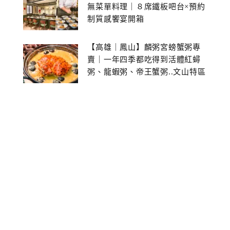
無菜單料理｜８席鐵板吧台×預約
制質感饗宴開箱
【高雄｜鳳山】麟粥宮螃蟹粥專
賣｜一年四季都吃得到活體紅蟳
粥、龍蝦粥、帝王蟹粥..文山特區
美食