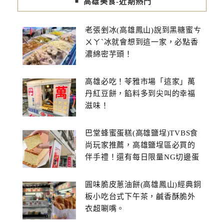
高雄美食-近期熱門
老張剉冰(高雄鳳山)說到黑糖蜜ㄘ
ㄨㄚˋ冰就會想到這一家，必點香
濃綿密芋頭！
高雄必吃！苓雅市場「這家」萬
丹紅豆餅，餡料多到尖叫的幸福
滋味！
巴堂蜂蜜蛋糕(高雄鹽埕)TVBS食
尚玩家推薦，高雄鹽埕區必買的
伴手禮！還有每日限量NG切邊蛋
糕
圓味脆皮蔥油餅(高雄鳳山)經典銅
板小吃台式下午茶，鹹香酥脆外
衣超唰嘴。