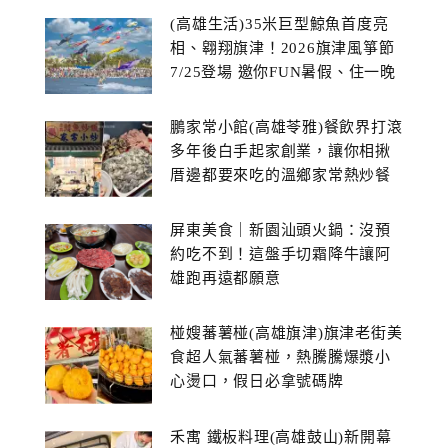
(高雄生活)35米巨型鯨魚首度亮
相、翱翔旗津！2026旗津風箏節
7/25登場 邀你FUN暑假、住一晚
鵬家常小館(高雄苓雅)餐飲界打滾
多年後白手起家創業，讓你相揪
厝邊都要來吃的溫鄉家常熱炒餐
館~
屏東美食｜新園汕頭火鍋：沒預
約吃不到！這盤手切霜降牛讓阿
雄跑再遠都願意
椪嫂蕃薯椪(高雄旗津)旗津老街美
食超人氣蕃薯椪，熱騰騰爆漿小
心燙口，假日必拿號碼牌
禾寓 鐵板料理(高雄鼓山)新開幕