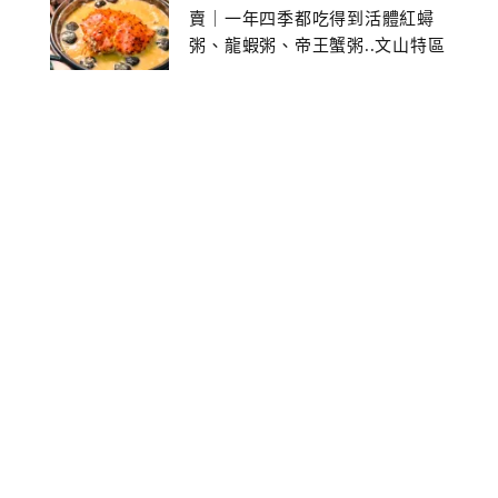
賣｜一年四季都吃得到活體紅蟳
粥、龍蝦粥、帝王蟹粥..文山特區
美食