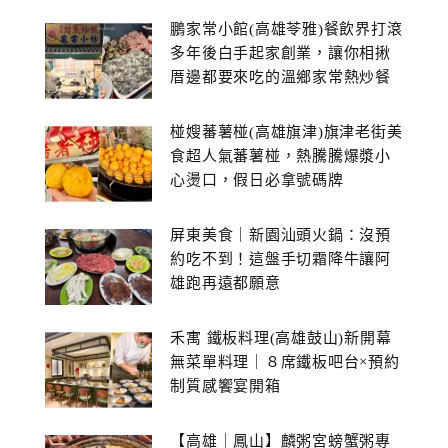
鵬家常小館(高雄苓雅)餐飲界打滾
多年後白手起家創業，讓你相揪
厝邊都要來吃的溫鄉家常熱炒餐
館~
椪嫂蕃薯椪(高雄旗津)旗津老街美
食超人氣蕃薯椪，熱騰騰爆漿小
心燙口，假日必拿號碼牌
屏東美食｜新園汕頭火鍋：沒預
約吃不到！這盤手切霜降牛讓阿
雄跑再遠都願意
禾寓 鐵板料理(高雄鼓山)新開幕
無菜單料理｜８席鐵板吧台×預約
制質感饗宴開箱
【高雄｜鳳山】麟粥宮螃蟹粥專