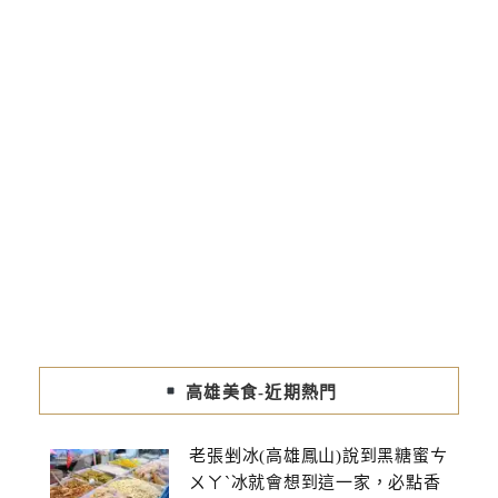
高雄美食-近期熱門
老張剉冰(高雄鳳山)說到黑糖蜜ㄘ
ㄨㄚˋ冰就會想到這一家，必點香