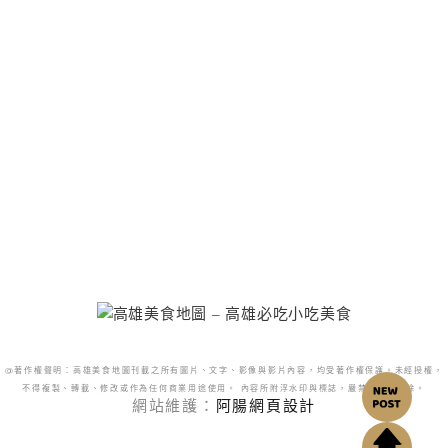
@著作權聲明：高雄美食地圖刊載之所有圖片、文字、影像與影片內容，均受著作權保護。未經授權，
不得複製、轉載、修改或作為任何商業用途使用。 內容所附浮水印與標誌，嚴禁更改或移除。
網站維護：
阿腸網頁設計