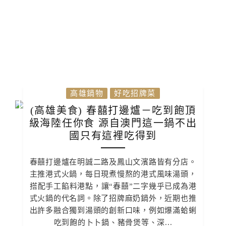
高雄鍋物
好吃招牌菜
(高雄美食) 春囍打邊爐－吃到飽頂
級海陸任你食 源自澳門這一鍋不出
國只有這裡吃得到
春囍打邊爐在明誠二路及鳳山文濱路皆有分店。
主推港式火鍋，每日現煮慢熬的港式風味湯頭，
搭配手工餡料港點，讓“春囍”二字幾乎已成為港
式火鍋的代名詞。除了招牌麻奶鍋外，近期也推
出許多融合獨到湯頭的創新口味，例如爆滿蛤蜊
吃到飽的卜卜鍋、豬骨煲等、深...