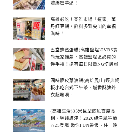
濃綿密芋頭！
高雄必吃！苓雅市場「這家」萬
丹紅豆餅，餡料多到尖叫的幸福
滋味！
巴堂蜂蜜蛋糕(高雄鹽埕)TVBS食
尚玩家推薦，高雄鹽埕區必買的
伴手禮！還有每日限量NG切邊蛋
糕
圓味脆皮蔥油餅(高雄鳳山)經典銅
板小吃台式下午茶，鹹香酥脆外
衣超唰嘴。
(高雄生活)35米巨型鯨魚首度亮
相、翱翔旗津！2026旗津風箏節
7/25登場 邀你FUN暑假、住一晚