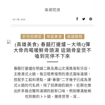
繼續閱讀
30 3 月, 2020
好吃招牌菜
地區美食
高雄鍋物
(高雄美食) 春囍打邊爐－大啃Q彈
大骨肉喝暖鮮骨頭湯 這鍋骨皇煲不
嗑到完停不下來
春囍打邊爐在明誠二路及鳳山文濱路皆有分店。
主推港式火鍋，每日現煮慢熬的港式風味湯頭，
搭配手工餡料港點，讓“春囍”二字幾乎已成為港
式火鍋的代名詞。除了招牌麻奶鍋外，近期也推
出許多融合獨到湯頭的創新口味，例如爆滿蛤蜊
吃到飽的卜卜鍋、豬骨煲等、深...