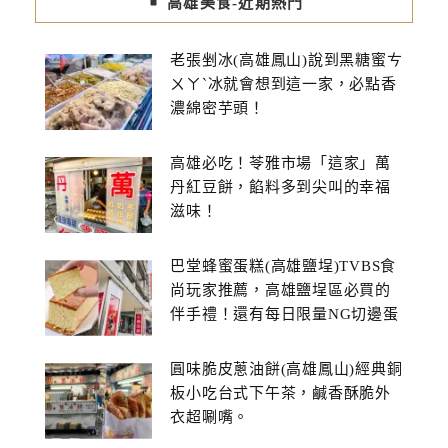
高雄美食-近期熱門
老張剉冰(高雄鳳山)說到黑糖蜜ㄘ
ㄨㄚˋ冰就會想到這一家，必點香
濃綿密芋頭！
高雄必吃！苓雅市場「這家」萬
丹紅豆餅，餡料多到尖叫的幸福
滋味！
巴堂蜂蜜蛋糕(高雄鹽埕)TVBS食
尚玩家推薦，高雄鹽埕區必買的
伴手禮！還有每日限量NG切邊蛋
糕
圓味脆皮蔥油餅(高雄鳳山)經典銅
板小吃台式下午茶，鹹香酥脆外
衣超唰嘴。