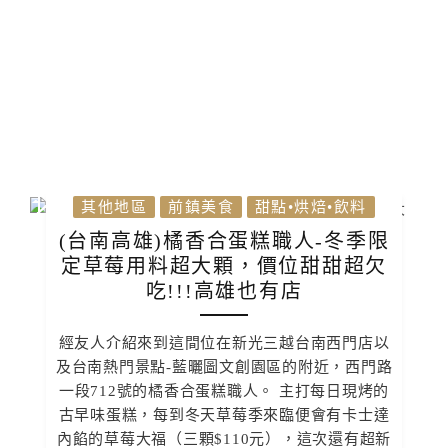
其他地區
前鎮美食
甜點•烘焙•飲料
(台南高雄)橘香合蛋糕職人-冬季限
定草莓用料超大顆，價位甜甜超欠
吃!!!高雄也有店
經友人介紹來到這間位在新光三越台南西門店以
及台南熱門景點-藍曬圖文創園區的附近，西門路
一段712號的橘香合蛋糕職人。 主打每日現烤的
古早味蛋糕，每到冬天草莓季來臨便會有卡士達
內餡的草莓大福（三顆$110元），這次還有超新