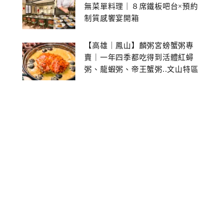
無菜單料理｜８席鐵板吧台×預約
制質感饗宴開箱
【高雄｜鳳山】麟粥宮螃蟹粥專
賣｜一年四季都吃得到活體紅蟳
粥、龍蝦粥、帝王蟹粥..文山特區
美食