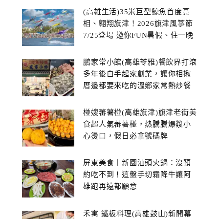
(高雄生活)35米巨型鯨魚首度亮
相、翱翔旗津！2026旗津風箏節
7/25登場 邀你FUN暑假、住一晚
鵬家常小館(高雄苓雅)餐飲界打滾
多年後白手起家創業，讓你相揪
厝邊都要來吃的溫鄉家常熱炒餐
館~
椪嫂蕃薯椪(高雄旗津)旗津老街美
食超人氣蕃薯椪，熱騰騰爆漿小
心燙口，假日必拿號碼牌
屏東美食｜新園汕頭火鍋：沒預
約吃不到！這盤手切霜降牛讓阿
雄跑再遠都願意
禾寓 鐵板料理(高雄鼓山)新開幕