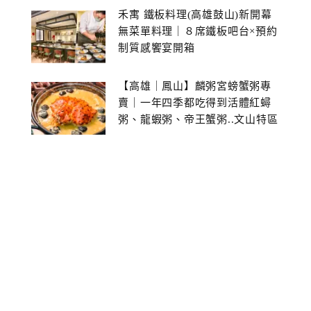
禾寓 鐵板料理(高雄鼓山)新開幕
無菜單料理｜８席鐵板吧台×預約
制質感饗宴開箱
【高雄｜鳳山】麟粥宮螃蟹粥專
賣｜一年四季都吃得到活體紅蟳
粥、龍蝦粥、帝王蟹粥..文山特區
美食