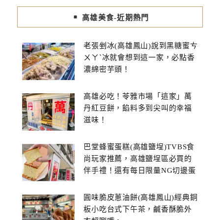
高雄美食-近期熱門
老張剉冰(高雄鳳山)說到黑糖蜜ㄘ
ㄨㄚˋ冰就會想到這一家，必點香
濃綿密芋頭！
高雄必吃！苓雅市場「這家」萬
丹紅豆餅，餡料多到尖叫的幸福
滋味！
巴堂蜂蜜蛋糕(高雄鹽埕)TVBS食
尚玩家推薦，高雄鹽埕區必買的
伴手禮！還有每日限量NG切邊蛋
糕
圓味脆皮蔥油餅(高雄鳳山)經典銅
板小吃台式下午茶，鹹香酥脆外