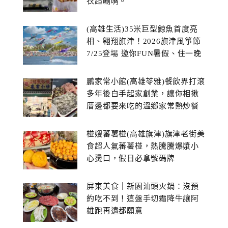
衣超唰嘴。
(高雄生活)35米巨型鯨魚首度亮
相、翱翔旗津！2026旗津風箏節
7/25登場 邀你FUN暑假、住一晚
鵬家常小館(高雄苓雅)餐飲界打滾
多年後白手起家創業，讓你相揪
厝邊都要來吃的溫鄉家常熱炒餐
館~
椪嫂蕃薯椪(高雄旗津)旗津老街美
食超人氣蕃薯椪，熱騰騰爆漿小
心燙口，假日必拿號碼牌
屏東美食｜新園汕頭火鍋：沒預
約吃不到！這盤手切霜降牛讓阿
雄跑再遠都願意