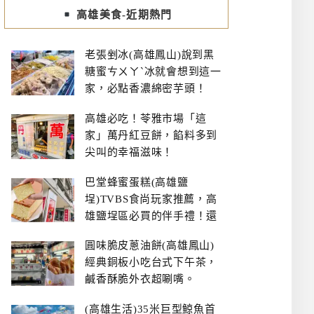
高雄美食-近期熱門
老張剉冰(高雄鳳山)說到黑
糖蜜ㄘㄨㄚˋ冰就會想到這一
家，必點香濃綿密芋頭！
高雄必吃！苓雅市場「這
家」萬丹紅豆餅，餡料多到
尖叫的幸福滋味！
巴堂蜂蜜蛋糕(高雄鹽
埕)TVBS食尚玩家推薦，高
雄鹽埕區必買的伴手禮！還
有每日限量NG切邊蛋糕
圓味脆皮蔥油餅(高雄鳳山)
經典銅板小吃台式下午茶，
鹹香酥脆外衣超唰嘴。
(高雄生活)35米巨型鯨魚首