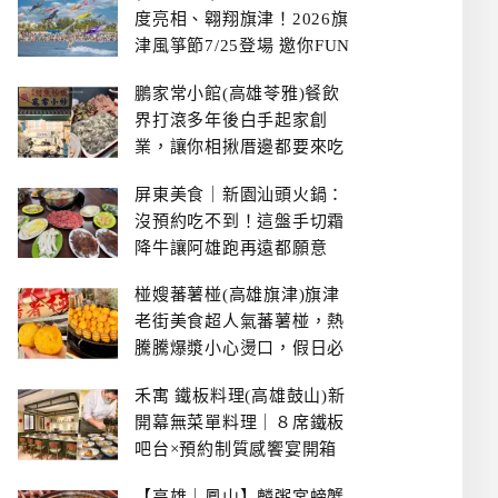
度亮相、翱翔旗津！2026旗
津風箏節7/25登場 邀你FUN
暑假、住一晚
鵬家常小館(高雄苓雅)餐飲
界打滾多年後白手起家創
業，讓你相揪厝邊都要來吃
的溫鄉家常熱炒餐館~
屏東美食｜新園汕頭火鍋：
沒預約吃不到！這盤手切霜
降牛讓阿雄跑再遠都願意
椪嫂蕃薯椪(高雄旗津)旗津
老街美食超人氣蕃薯椪，熱
騰騰爆漿小心燙口，假日必
拿號碼牌
禾寓 鐵板料理(高雄鼓山)新
開幕無菜單料理｜８席鐵板
吧台×預約制質感饗宴開箱
【高雄｜鳳山】麟粥宮螃蟹