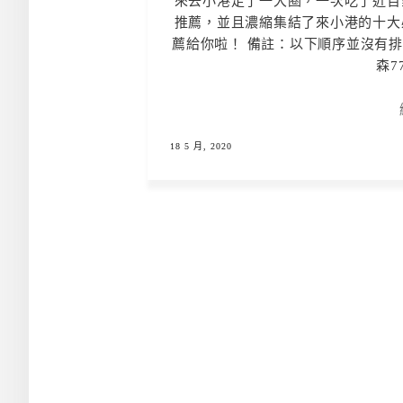
來去小港走了一大圈，一次吃了近百
推薦，並且濃縮集結了來小港的十大
薦給你啦！ 備註：以下順序並沒有
森77
18 5 月, 2020