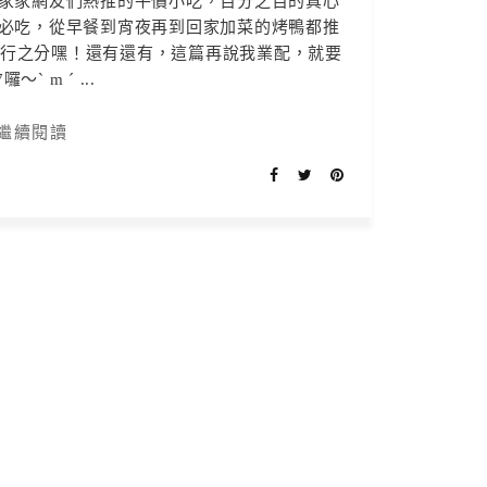
家家網友們熱推的平價小吃，百分之百的真心
必吃，從早餐到宵夜再到回家加菜的烤鴨都推
排行之分嘿！還有還有，這篇再說我業配，就要
囉～ˋ m ˊ ...
繼續閱讀