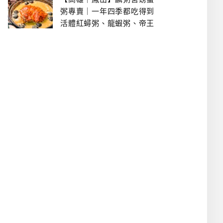
粥專賣｜一年四季都吃得到
活體紅蟳粥、龍蝦粥、帝王
蟹粥..文山特區美食