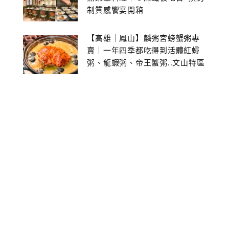
制質感饗宴開箱
【高雄｜鳳山】麟粥宮螃蟹粥專
賣｜一年四季都吃得到活體紅蟳
粥、龍蝦粥、帝王蟹粥..文山特區
美食