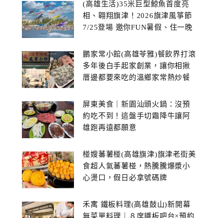
(高雄生活)35米巨型鯨魚首度亮
相、翱翔旗津！2026旗津風箏節
7/25登場 邀你FUN暑假、住一晚
鵬家常小館(高雄苓雅)餐飲界打滾
多年後白手起家創業，讓你相揪
厝邊都要來吃的溫鄉家常熱炒餐
館~
屏東美食｜新園汕頭火鍋：沒預
約吃不到！這盤手切霜降牛讓阿
雄跑再遠都願意
椪嫂蕃薯椪(高雄旗津)旗津老街美
食超人氣蕃薯椪，熱騰騰爆漿小
心燙口，假日必拿號碼牌
禾寓 鐵板料理(高雄鼓山)新開幕
無菜單料理｜８席鐵板吧台×預約