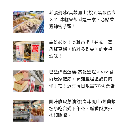
老張剉冰(高雄鳳山)說到黑糖蜜ㄘ
ㄨㄚˋ冰就會想到這一家，必點香
濃綿密芋頭！
高雄必吃！苓雅市場「這家」萬
丹紅豆餅，餡料多到尖叫的幸福
滋味！
巴堂蜂蜜蛋糕(高雄鹽埕)TVBS食
尚玩家推薦，高雄鹽埕區必買的
伴手禮！還有每日限量NG切邊蛋
糕
圓味脆皮蔥油餅(高雄鳳山)經典銅
板小吃台式下午茶，鹹香酥脆外
衣超唰嘴。