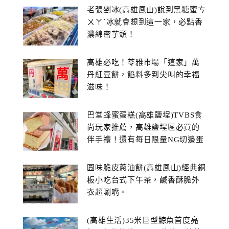
老張剉冰(高雄鳳山)說到黑糖蜜ㄘ
ㄨㄚˋ冰就會想到這一家，必點香
濃綿密芋頭！
高雄必吃！苓雅市場「這家」萬
丹紅豆餅，餡料多到尖叫的幸福
滋味！
巴堂蜂蜜蛋糕(高雄鹽埕)TVBS食
尚玩家推薦，高雄鹽埕區必買的
伴手禮！還有每日限量NG切邊蛋
糕
圓味脆皮蔥油餅(高雄鳳山)經典銅
板小吃台式下午茶，鹹香酥脆外
衣超唰嘴。
(高雄生活)35米巨型鯨魚首度亮