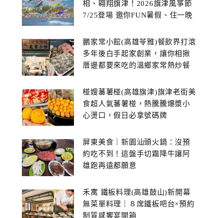
相、翱翔旗津！2026旗津風箏節
7/25登場 邀你FUN暑假、住一晚
鵬家常小館(高雄苓雅)餐飲界打滾
多年後白手起家創業，讓你相揪
厝邊都要來吃的溫鄉家常熱炒餐
館~
椪嫂蕃薯椪(高雄旗津)旗津老街美
食超人氣蕃薯椪，熱騰騰爆漿小
心燙口，假日必拿號碼牌
屏東美食｜新園汕頭火鍋：沒預
約吃不到！這盤手切霜降牛讓阿
雄跑再遠都願意
禾寓 鐵板料理(高雄鼓山)新開幕
無菜單料理｜８席鐵板吧台×預約
制質感饗宴開箱