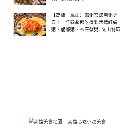
【高雄｜鳳山】麟粥宮螃蟹粥專
賣｜一年四季都吃得到活體紅蟳
粥、龍蝦粥、帝王蟹粥..文山特區
美食