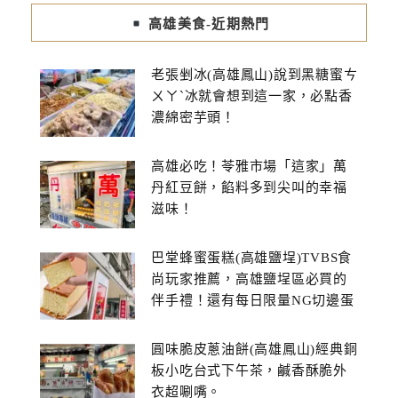
高雄美食-近期熱門
老張剉冰(高雄鳳山)說到黑糖蜜ㄘ
ㄨㄚˋ冰就會想到這一家，必點香
濃綿密芋頭！
高雄必吃！苓雅市場「這家」萬
丹紅豆餅，餡料多到尖叫的幸福
滋味！
巴堂蜂蜜蛋糕(高雄鹽埕)TVBS食
尚玩家推薦，高雄鹽埕區必買的
伴手禮！還有每日限量NG切邊蛋
糕
圓味脆皮蔥油餅(高雄鳳山)經典銅
板小吃台式下午茶，鹹香酥脆外
衣超唰嘴。