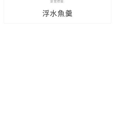
瀏覽標籤:
浮水魚羹