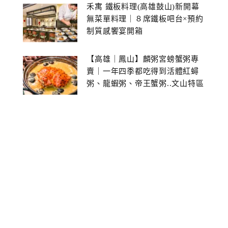
禾寓 鐵板料理(高雄鼓山)新開幕
無菜單料理｜８席鐵板吧台×預約
制質感饗宴開箱
【高雄｜鳳山】麟粥宮螃蟹粥專
賣｜一年四季都吃得到活體紅蟳
粥、龍蝦粥、帝王蟹粥..文山特區
美食