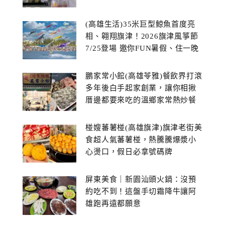
(高雄生活)35米巨型鯨魚首度亮
相、翱翔旗津！2026旗津風箏節
7/25登場 邀你FUN暑假、住一晚
鵬家常小館(高雄苓雅)餐飲界打滾
多年後白手起家創業，讓你相揪
厝邊都要來吃的溫鄉家常熱炒餐
館~
椪嫂蕃薯椪(高雄旗津)旗津老街美
食超人氣蕃薯椪，熱騰騰爆漿小
心燙口，假日必拿號碼牌
屏東美食｜新園汕頭火鍋：沒預
約吃不到！這盤手切霜降牛讓阿
雄跑再遠都願意