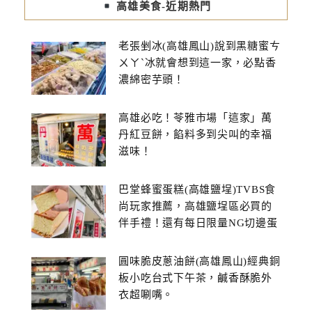
高雄美食-近期熱門
老張剉冰(高雄鳳山)說到黑糖蜜ㄘ
ㄨㄚˋ冰就會想到這一家，必點香
濃綿密芋頭！
高雄必吃！苓雅市場「這家」萬
丹紅豆餅，餡料多到尖叫的幸福
滋味！
巴堂蜂蜜蛋糕(高雄鹽埕)TVBS食
尚玩家推薦，高雄鹽埕區必買的
伴手禮！還有每日限量NG切邊蛋
糕
圓味脆皮蔥油餅(高雄鳳山)經典銅
板小吃台式下午茶，鹹香酥脆外
衣超唰嘴。