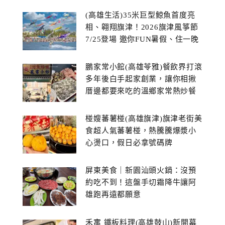
(高雄生活)35米巨型鯨魚首度亮
相、翱翔旗津！2026旗津風箏節
7/25登場 邀你FUN暑假、住一晚
鵬家常小館(高雄苓雅)餐飲界打滾
多年後白手起家創業，讓你相揪
厝邊都要來吃的溫鄉家常熱炒餐
館~
椪嫂蕃薯椪(高雄旗津)旗津老街美
食超人氣蕃薯椪，熱騰騰爆漿小
心燙口，假日必拿號碼牌
屏東美食｜新園汕頭火鍋：沒預
約吃不到！這盤手切霜降牛讓阿
雄跑再遠都願意
禾寓 鐵板料理(高雄鼓山)新開幕