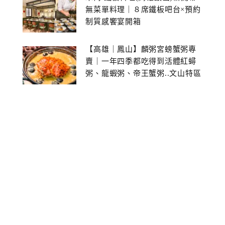
無菜單料理｜８席鐵板吧台×預約
制質感饗宴開箱
【高雄｜鳳山】麟粥宮螃蟹粥專
賣｜一年四季都吃得到活體紅蟳
粥、龍蝦粥、帝王蟹粥..文山特區
美食