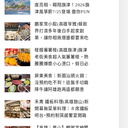
度亮相、翱翔旗津！2026旗
津風箏節7/25登場 邀你FUN
暑假、住一晚
鵬家常小館(高雄苓雅)餐飲
界打滾多年後白手起家創
業，讓你相揪厝邊都要來吃
的溫鄉家常熱炒餐館~
椪嫂蕃薯椪(高雄旗津)旗津
老街美食超人氣蕃薯椪，熱
騰騰爆漿小心燙口，假日必
拿號碼牌
屏東美食｜新園汕頭火鍋：
沒預約吃不到！這盤手切霜
降牛讓阿雄跑再遠都願意
禾寓 鐵板料理(高雄鼓山)新
開幕無菜單料理｜８席鐵板
吧台×預約制質感饗宴開箱
【高雄｜鳳山】麟粥宮螃蟹