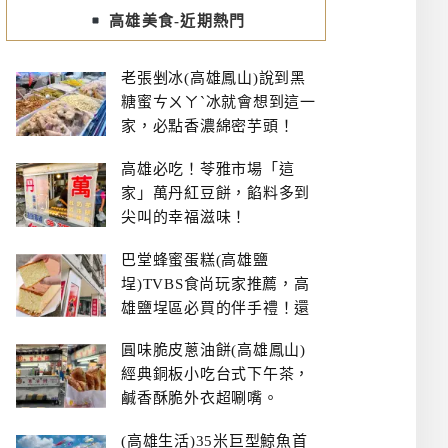
高雄美食-近期熱門
老張剉冰(高雄鳳山)說到黑
糖蜜ㄘㄨㄚˋ冰就會想到這一
家，必點香濃綿密芋頭！
高雄必吃！苓雅市場「這
家」萬丹紅豆餅，餡料多到
尖叫的幸福滋味！
巴堂蜂蜜蛋糕(高雄鹽
埕)TVBS食尚玩家推薦，高
雄鹽埕區必買的伴手禮！還
有每日限量NG切邊蛋糕
圓味脆皮蔥油餅(高雄鳳山)
經典銅板小吃台式下午茶，
鹹香酥脆外衣超唰嘴。
(高雄生活)35米巨型鯨魚首