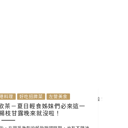
港料理
好吃招牌菜
左營美食
式飲茶－夏日輕食姊妹們必來這一
楊枝甘露晚來就沒啦！