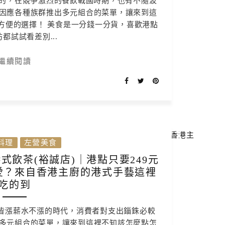
”的，在競爭激烈的餐飲戰國時期，也有不隨波
因應各種族群推出多元組合的菜單，讓來到這
方便的選擇！ 美食是一分錢一分貨，喜歡港點
都試試看差別...
繼續閱讀
料理
左營美食
飲茶(裕誠店)｜港點只要249元
愛？來自香港主廚的港式手藝這裡
吃的到
皆漲薪水不漲的時代，消費者對支出錙銖必較
多元組合的菜單，讓來到這裡不知該怎麼點怎