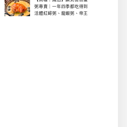
粥專賣｜一年四季都吃得到
活體紅蟳粥、龍蝦粥、帝王
蟹粥..文山特區美食