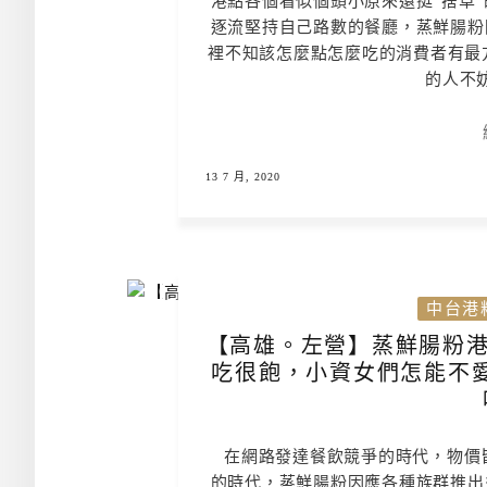
港點各個看似個頭小原來還挺”捨草
逐流堅持自己路數的餐廳，蒸鮮腸粉
裡不知該怎麼點怎麼吃的消費者有最
的人不妨
13 7 月, 2020
中台港
【高雄。左營】蒸鮮腸粉港式
吃很飽，小資女們怎能不
在網路發達餐飲競爭的時代，物價
的時代，蒸鮮腸粉因應各種族群推出