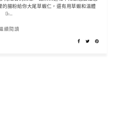
裡的腸粉給你大尾草蝦仁，還有用草蝦和溫體
豬̶...
繼續閱讀