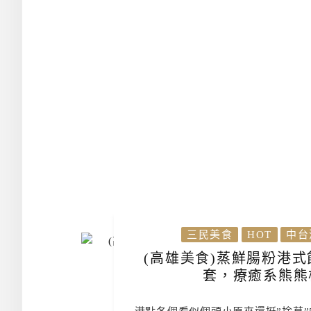
三民美食
HOT
中台
(高雄美食)蒸鮮腸粉港
套，療癒系熊熊