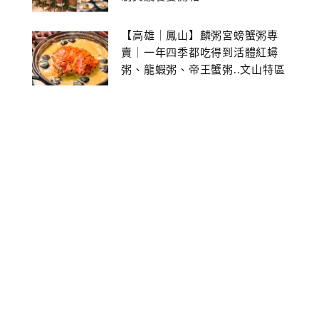
【高雄｜鳳山】麟粥宮螃蟹粥專
賣｜一年四季都吃得到活體紅蟳
粥、龍蝦粥、帝王蟹粥..文山特區
美食