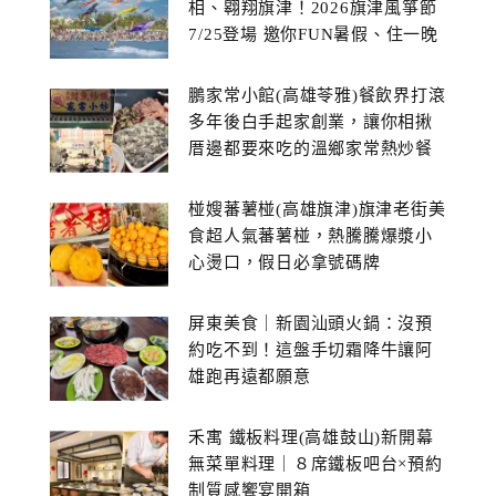
相、翱翔旗津！2026旗津風箏節
7/25登場 邀你FUN暑假、住一晚
鵬家常小館(高雄苓雅)餐飲界打滾
多年後白手起家創業，讓你相揪
厝邊都要來吃的溫鄉家常熱炒餐
館~
椪嫂蕃薯椪(高雄旗津)旗津老街美
食超人氣蕃薯椪，熱騰騰爆漿小
心燙口，假日必拿號碼牌
屏東美食｜新園汕頭火鍋：沒預
約吃不到！這盤手切霜降牛讓阿
雄跑再遠都願意
禾寓 鐵板料理(高雄鼓山)新開幕
無菜單料理｜８席鐵板吧台×預約
制質感饗宴開箱