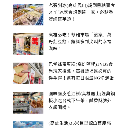
老張剉冰(高雄鳳山)說到黑糖蜜ㄘ
ㄨㄚˋ冰就會想到這一家，必點香
濃綿密芋頭！
高雄必吃！苓雅市場「這家」萬
丹紅豆餅，餡料多到尖叫的幸福
滋味！
巴堂蜂蜜蛋糕(高雄鹽埕)TVBS食
尚玩家推薦，高雄鹽埕區必買的
伴手禮！還有每日限量NG切邊蛋
糕
圓味脆皮蔥油餅(高雄鳳山)經典銅
板小吃台式下午茶，鹹香酥脆外
衣超唰嘴。
(高雄生活)35米巨型鯨魚首度亮