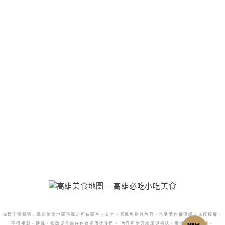
@著作權聲明：高雄美食地圖刊載之所有圖片、文字、影像與影片內容，均受著作權保護。未經授權，
不得複製、轉載、修改或作為任何商業用途使用。 內容所附浮水印與標誌，嚴禁更改或移除。