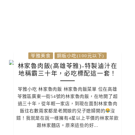
苓雅美食
銅板小吃(100元以下)
林家魯肉飯(高雄苓雅)-特製滷汁在
地稱霸三十年，必吃標配這一套！
苓雅小吃 林家魯肉飯 林家魯肉飯菜單 位在高雄
苓雅區廣東一街54號的林家魯肉飯，在地開了超
過三十年，從年輕一家店，到現在面對林家魯肉
飯往右數兩家都是老闆娘的兒子媳婦開的
沒
錯！我就是在說一樣擁有4星以上平價的林家茶飲
跟林家麵店。原來這些的好...