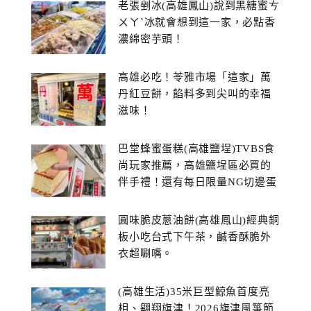
老張剉冰(高雄鳳山)說到黑糖蜜ㄘ
ㄨㄚˋ冰就會想到這一家，必點香
濃綿密芋頭！
高雄必吃！苓雅市場「這家」萬
丹紅豆餅，餡料多到尖叫的幸福
滋味！
巴堂蜂蜜蛋糕(高雄鹽埕)TVBS食
尚玩家推薦，高雄鹽埕區必買的
伴手禮！還有每日限量NG切邊蛋
糕
圓味脆皮蔥油餅(高雄鳳山)經典銅
板小吃台式下午茶，鹹香酥脆外
衣超唰嘴。
(高雄生活)35米巨型鯨魚首度亮
相、翱翔旗津！2026旗津風箏節