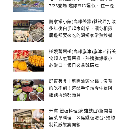
7/25登場 邀你FUN暑假、住一晚
鵬家常小館(高雄苓雅)餐飲界打滾
多年後白手起家創業，讓你相揪
厝邊都要來吃的溫鄉家常熱炒餐
館~
椪嫂蕃薯椪(高雄旗津)旗津老街美
食超人氣蕃薯椪，熱騰騰爆漿小
心燙口，假日必拿號碼牌
屏東美食｜新園汕頭火鍋：沒預
約吃不到！這盤手切霜降牛讓阿
雄跑再遠都願意
禾寓 鐵板料理(高雄鼓山)新開幕
無菜單料理｜８席鐵板吧台×預約
制質感饗宴開箱