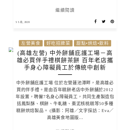
繼續閱讀
5 5 月, 2020
左營美食
好吃招牌菜
甜點•烘焙•飲料
(高雄左營) 中外餅舖庇護工場－高
雄必買伴手禮棋餅茶餅 百年老店攜
手身心障礙員工於傳統中創新
中外餅舖庇護工場 位於左營蓮池潭畔，是高雄必
買的伴手禮。是由百年糕餅老店中外餅舖於2012
年設置，聘僱7名身心障礙員工，共同生產製造包
括鳳梨酥、棋餅、牛軋糖、棗泥核桃糕等50多種
糕餅烘焙製品。 (攝影：阿雄／文字採訪：Eva／
高雄美食地圖版...