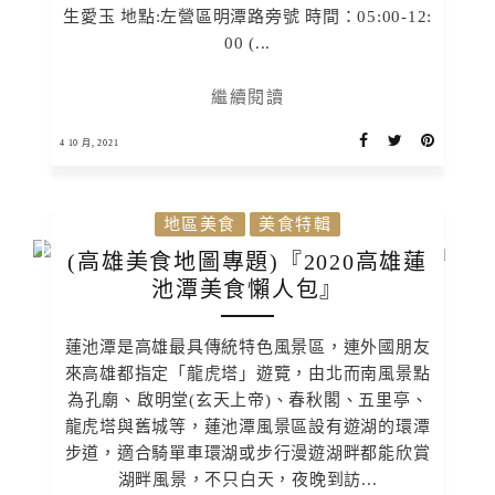
生愛玉 地點:左營區明潭路旁號 時間：05:00-12:
00 (...
繼續閱讀
4 10 月, 2021
地區美食
美食特輯
(高雄美食地圖專題)『2020高雄蓮
池潭美食懶人包』
蓮池潭是高雄最具傳統特色風景區，連外國朋友
來高雄都指定「龍虎塔」遊覽，由北而南風景點
為孔廟、啟明堂(玄天上帝)、春秋閣、五里亭、
龍虎塔與舊城等，蓮池潭風景區設有遊湖的環潭
步道，適合騎單車環湖或步行漫遊湖畔都能欣賞
湖畔風景，不只白天，夜晚到訪...