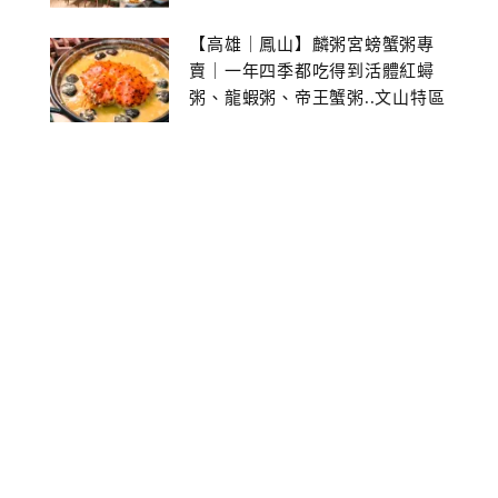
【高雄｜鳳山】麟粥宮螃蟹粥專
賣｜一年四季都吃得到活體紅蟳
粥、龍蝦粥、帝王蟹粥..文山特區
美食