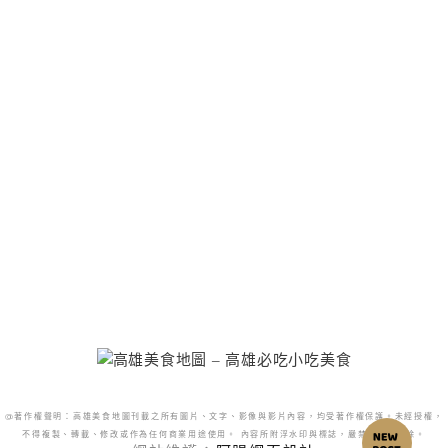
@著作權聲明：高雄美食地圖刊載之所有圖片、文字、影像與影片內容，均受著作權保護。未經授權，
不得複製、轉載、修改或作為任何商業用途使用。 內容所附浮水印與標誌，嚴禁更改或移除。