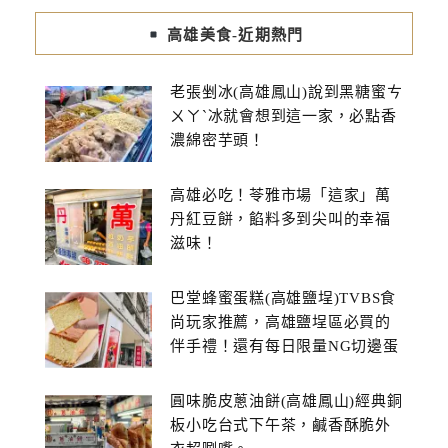
高雄美食-近期熱門
老張剉冰(高雄鳳山)說到黑糖蜜ㄘ
ㄨㄚˋ冰就會想到這一家，必點香
濃綿密芋頭！
高雄必吃！苓雅市場「這家」萬
丹紅豆餅，餡料多到尖叫的幸福
滋味！
巴堂蜂蜜蛋糕(高雄鹽埕)TVBS食
尚玩家推薦，高雄鹽埕區必買的
伴手禮！還有每日限量NG切邊蛋
糕
圓味脆皮蔥油餅(高雄鳳山)經典銅
板小吃台式下午茶，鹹香酥脆外