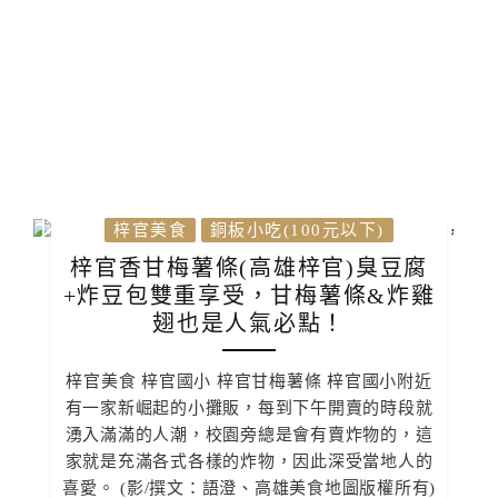
梓官美食
銅板小吃(100元以下)
梓官香甘梅薯條(高雄梓官)臭豆腐
+炸豆包雙重享受，甘梅薯條&炸雞
翅也是人氣必點！
梓官美食 梓官國小 梓官甘梅薯條 梓官國小附近
有一家新崛起的小攤販，每到下午開賣的時段就
湧入滿滿的人潮，校園旁總是會有賣炸物的，這
家就是充滿各式各樣的炸物，因此深受當地人的
喜愛。 (影/撰文：語澄、高雄美食地圖版權所有)