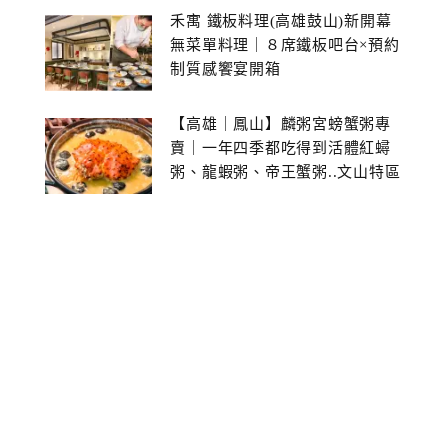
禾寓 鐵板料理(高雄鼓山)新開幕
無菜單料理｜８席鐵板吧台×預約
制質感饗宴開箱
【高雄｜鳳山】麟粥宮螃蟹粥專
賣｜一年四季都吃得到活體紅蟳
粥、龍蝦粥、帝王蟹粥..文山特區
美食