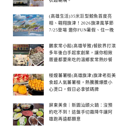
衣超唰嘴。
(高雄生活)35米巨型鯨魚首度亮
相、翱翔旗津！2026旗津風箏節
7/25登場 邀你FUN暑假、住一晚
鵬家常小館(高雄苓雅)餐飲界打滾
多年後白手起家創業，讓你相揪
厝邊都要來吃的溫鄉家常熱炒餐
館~
椪嫂蕃薯椪(高雄旗津)旗津老街美
食超人氣蕃薯椪，熱騰騰爆漿小
心燙口，假日必拿號碼牌
屏東美食｜新園汕頭火鍋：沒預
約吃不到！這盤手切霜降牛讓阿
雄跑再遠都願意