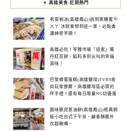
高雄美食-近期熱門
老張剉冰(高雄鳳山)說到黑糖蜜ㄘ
ㄨㄚˋ冰就會想到這一家，必點香
濃綿密芋頭！
高雄必吃！苓雅市場「這家」萬
丹紅豆餅，餡料多到尖叫的幸福
滋味！
巴堂蜂蜜蛋糕(高雄鹽埕)TVBS食
尚玩家推薦，高雄鹽埕區必買的
伴手禮！還有每日限量NG切邊蛋
糕
圓味脆皮蔥油餅(高雄鳳山)經典銅
板小吃台式下午茶，鹹香酥脆外
衣超唰嘴。