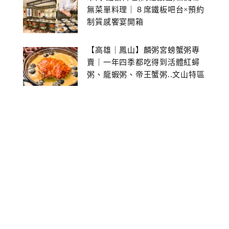
無菜單料理｜８席鐵板吧台×預約
制質感饗宴開箱
【高雄｜鳳山】麟粥宮螃蟹粥專
賣｜一年四季都吃得到活體紅蟳
粥、龍蝦粥、帝王蟹粥..文山特區
美食