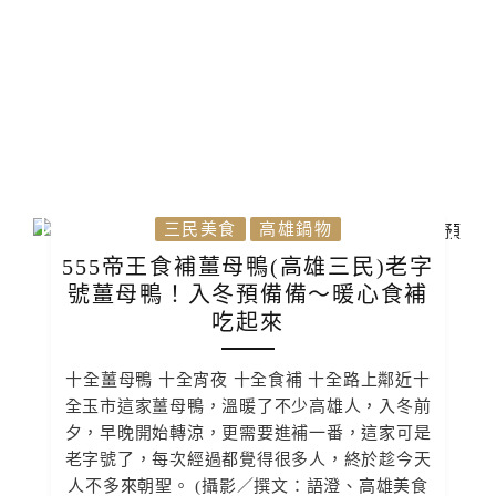
三民美食
高雄鍋物
555帝王食補薑母鴨(高雄三民)老字
號薑母鴨！入冬預備備～暖心食補
吃起來
十全薑母鴨 十全宵夜 十全食補 十全路上鄰近十
全玉市這家薑母鴨，溫暖了不少高雄人，入冬前
夕，早晚開始轉涼，更需要進補一番，這家可是
老字號了，每次經過都覺得很多人，終於趁今天
人不多來朝聖。 (攝影／撰文：語澄、高雄美食