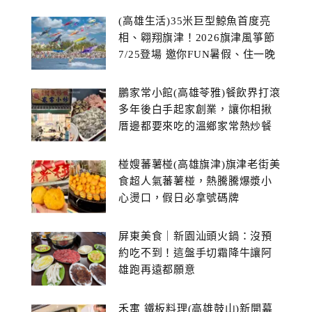
(高雄生活)35米巨型鯨魚首度亮
相、翱翔旗津！2026旗津風箏節
7/25登場 邀你FUN暑假、住一晚
鵬家常小館(高雄苓雅)餐飲界打滾
多年後白手起家創業，讓你相揪
厝邊都要來吃的溫鄉家常熱炒餐
館~
椪嫂蕃薯椪(高雄旗津)旗津老街美
食超人氣蕃薯椪，熱騰騰爆漿小
心燙口，假日必拿號碼牌
屏東美食｜新園汕頭火鍋：沒預
約吃不到！這盤手切霜降牛讓阿
雄跑再遠都願意
禾寓 鐵板料理(高雄鼓山)新開幕