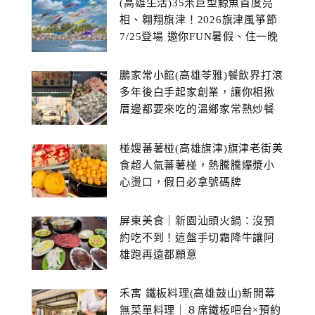
(高雄生活)35米巨型鯨魚首度亮
相、翱翔旗津！2026旗津風箏節
7/25登場 邀你FUN暑假、住一晚
鵬家常小館(高雄苓雅)餐飲界打滾
多年後白手起家創業，讓你相揪
厝邊都要來吃的溫鄉家常熱炒餐
館~
椪嫂蕃薯椪(高雄旗津)旗津老街美
食超人氣蕃薯椪，熱騰騰爆漿小
心燙口，假日必拿號碼牌
屏東美食｜新園汕頭火鍋：沒預
約吃不到！這盤手切霜降牛讓阿
雄跑再遠都願意
禾寓 鐵板料理(高雄鼓山)新開幕
無菜單料理｜８席鐵板吧台×預約