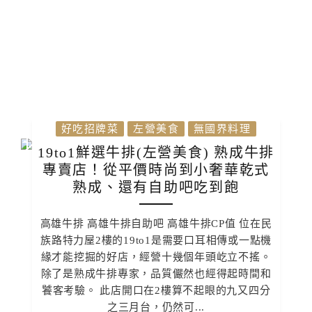
好吃招牌菜
左營美食
無國界料理
19to1鮮選牛排(左營美食) 熟成牛排
專賣店！從平價時尚到小奢華乾式
熟成、還有自助吧吃到飽
高雄牛排 高雄牛排自助吧 高雄牛排CP值 位在民
族路特力屋2樓的19to1是需要口耳相傳或一點機
緣才能挖掘的好店，經營十幾個年頭屹立不搖。
除了是熟成牛排專家，品質儼然也經得起時間和
饕客考驗。 此店開口在2樓算不起眼的九又四分
之三月台，仍然可...