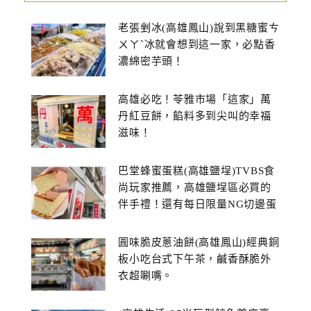
老張剉冰(高雄鳳山)說到黑糖蜜ㄘ
ㄨㄚˋ冰就會想到這一家，必點香
濃綿密芋頭！
高雄必吃！苓雅市場「這家」萬
丹紅豆餅，餡料多到尖叫的幸福
滋味！
巴堂蜂蜜蛋糕(高雄鹽埕)TVBS食
尚玩家推薦，高雄鹽埕區必買的
伴手禮！還有每日限量NG切邊蛋
糕
圓味脆皮蔥油餅(高雄鳳山)經典銅
板小吃台式下午茶，鹹香酥脆外
衣超唰嘴。