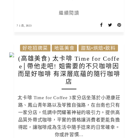
繼續閱讀
7 1 月, 2023
好吃招牌菜
地區美食
甜點•烘焙•飲料
(高雄美食) 太卡啡 Time for Coffe
e│帶他走吧! 姐需要的不只咖啡因
而是好咖啡 有深層底蘊的隨行咖啡
店
太卡啡 Time for Coffee 3家分店坐落於小港康莊
路、鳳山青年路以及苓雅自強路，在台南也只有
一家分店，低調中閃耀著神祕的吸引力。提供高
品質外帶式咖啡，平實的價格讓消費者更能負擔
得起，讓咖啡成為生活中隨手捻來的日常確幸。
你或許習慣...