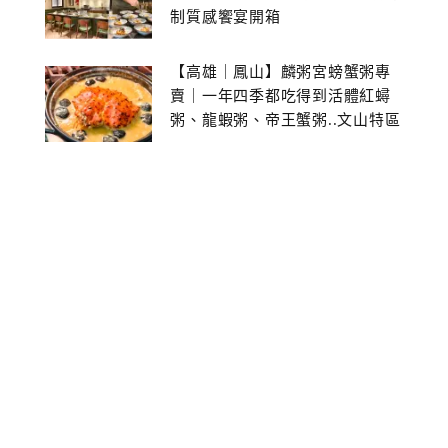
制質感饗宴開箱
【高雄｜鳳山】麟粥宮螃蟹粥專
賣｜一年四季都吃得到活體紅蟳
粥、龍蝦粥、帝王蟹粥..文山特區
美食