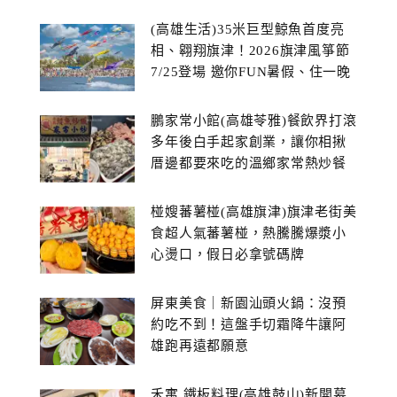
(高雄生活)35米巨型鯨魚首度亮
相、翱翔旗津！2026旗津風箏節
7/25登場 邀你FUN暑假、住一晚
鵬家常小館(高雄苓雅)餐飲界打滾
多年後白手起家創業，讓你相揪
厝邊都要來吃的溫鄉家常熱炒餐
館~
椪嫂蕃薯椪(高雄旗津)旗津老街美
食超人氣蕃薯椪，熱騰騰爆漿小
心燙口，假日必拿號碼牌
屏東美食｜新園汕頭火鍋：沒預
約吃不到！這盤手切霜降牛讓阿
雄跑再遠都願意
禾寓 鐵板料理(高雄鼓山)新開幕