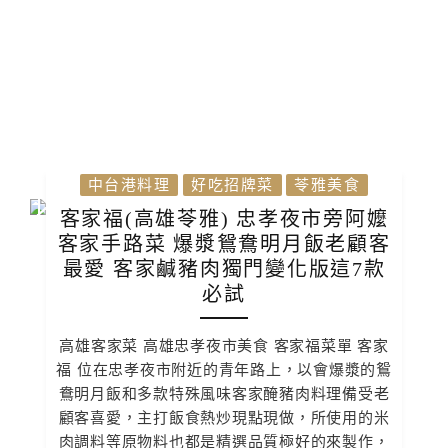
中台港料理
好吃招牌菜
苓雅美食
客家福(高雄苓雅) 忠孝夜市旁阿嬤
客家手路菜 爆漿鴛鴦明月飯老顧客
最愛 客家鹹豬肉獨門變化版這7款
必試
高雄客家菜 高雄忠孝夜市美食 客家福菜單 客家
福 位在忠孝夜市附近的青年路上，以會爆漿的鴛
鴦明月飯和多款特殊風味客家醃豬肉料理備受老
顧客喜愛，主打飯食熱炒現點現做，所使用的米
肉調料等原物料也都是精選品質極好的來製作，