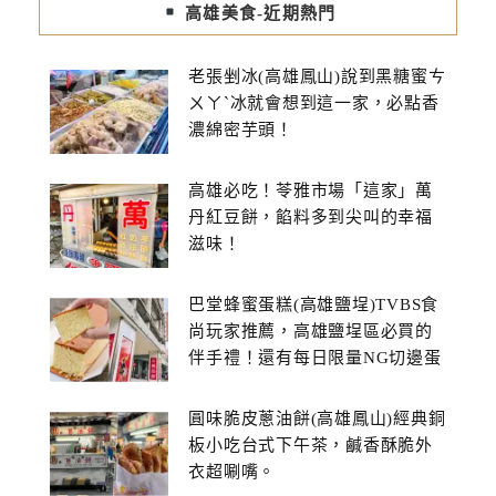
高雄美食-近期熱門
老張剉冰(高雄鳳山)說到黑糖蜜ㄘ
ㄨㄚˋ冰就會想到這一家，必點香
濃綿密芋頭！
高雄必吃！苓雅市場「這家」萬
丹紅豆餅，餡料多到尖叫的幸福
滋味！
巴堂蜂蜜蛋糕(高雄鹽埕)TVBS食
尚玩家推薦，高雄鹽埕區必買的
伴手禮！還有每日限量NG切邊蛋
糕
圓味脆皮蔥油餅(高雄鳳山)經典銅
板小吃台式下午茶，鹹香酥脆外
衣超唰嘴。