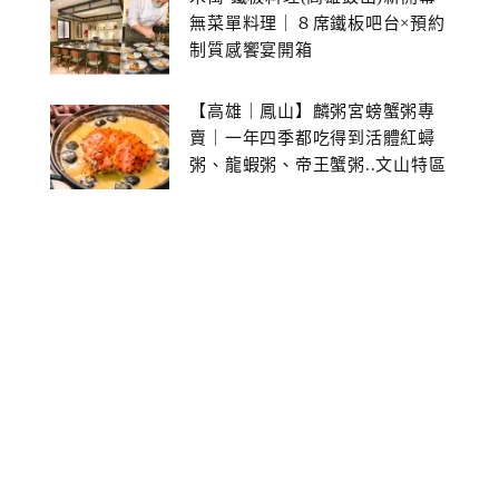
無菜單料理｜８席鐵板吧台×預約
制質感饗宴開箱
【高雄｜鳳山】麟粥宮螃蟹粥專
賣｜一年四季都吃得到活體紅蟳
粥、龍蝦粥、帝王蟹粥..文山特區
美食