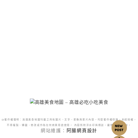
@著作權聲明：高雄美食地圖刊載之所有圖片、文字、影像與影片內容，均受著作權保護。未經授權，
不得複製、轉載、修改或作為任何商業用途使用。 內容所附浮水印與標誌，嚴禁更改或移除。
網站維護：
阿腸網頁設計