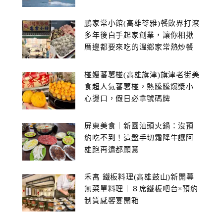
鵬家常小館(高雄苓雅)餐飲界打滾
多年後白手起家創業，讓你相揪
厝邊都要來吃的溫鄉家常熱炒餐
館~
椪嫂蕃薯椪(高雄旗津)旗津老街美
食超人氣蕃薯椪，熱騰騰爆漿小
心燙口，假日必拿號碼牌
屏東美食｜新園汕頭火鍋：沒預
約吃不到！這盤手切霜降牛讓阿
雄跑再遠都願意
禾寓 鐵板料理(高雄鼓山)新開幕
無菜單料理｜８席鐵板吧台×預約
制質感饗宴開箱