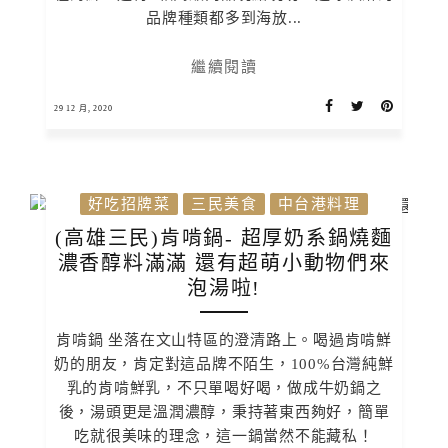
品牌種類都多到海放...
繼續閱讀
29 12 月, 2020
好吃招牌菜
三民美食
中台港料理
(高雄三民)肯啃鍋- 超厚奶系鍋燒麵
濃香醇料滿滿 還有超萌小動物們來
泡湯啦!
肯啃鍋 坐落在文山特區的澄清路上。喝過肯啃鮮
奶的朋友，肯定對這品牌不陌生，100%台灣純鮮
乳的肯啃鮮乳，不只單喝好喝，做成牛奶鍋之
後，湯頭更是溫潤濃醇，秉持著東西夠好，簡單
吃就很美味的理念，這一鍋當然不能藏私！