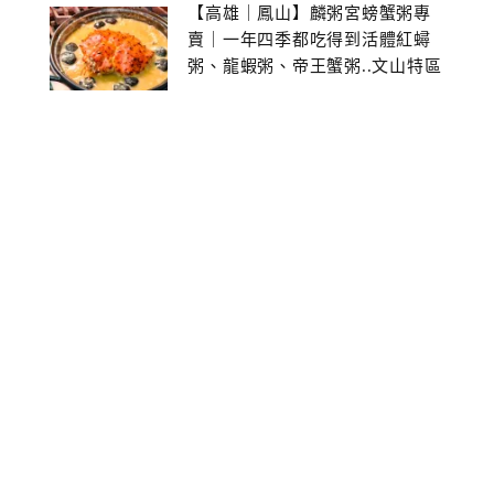
【高雄｜鳳山】麟粥宮螃蟹粥專
賣｜一年四季都吃得到活體紅蟳
粥、龍蝦粥、帝王蟹粥..文山特區
美食