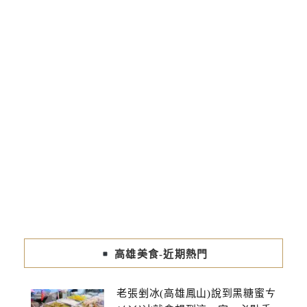
高雄美食-近期熱門
老張剉冰(高雄鳳山)說到黑糖蜜ㄘ