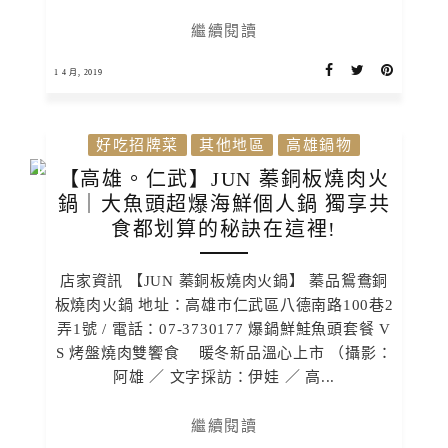
繼續閱讀
1 4 月, 2019
好吃招牌菜
其他地區
高雄鍋物
【高雄。仁武】JUN 蓁銅板燒肉火
鍋｜大魚頭超爆海鮮個人鍋 獨享共
食都划算的秘訣在這裡!
店家資訊 【JUN 蓁銅板燒肉火鍋】 蓁品鴛鴦銅
板燒肉火鍋 地址：高雄市仁武區八德南路100巷2
弄1號 / 電話：07-3730177 爆鍋鮮鮭魚頭套餐 V
S 烤盤燒肉雙饗食 暖冬新品溫心上市 （攝影：
阿雄 ／ 文字採訪：伊娃 ／ 高...
繼續閱讀