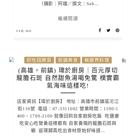
（攝影：阿雄／撰文：Sab...
繼續閱讀
9 8 月, 2020
好吃招牌菜
前鎮美食
無國界料理
(高雄。前鎮) 瑋於廚房｜百元厚切
龍膽石斑 自然甜魚湯喝免驚 樸實霸
氣海味這樣吃!
店家資訊【瑋於廚房】 地址：高雄市前鎮區沱江
街116號 電話：07-3311602 營業時間：1100-1
400、1700-2100 就像回到自家廚房吃飯 吃健康
吃安心吃營養這裡都有 自家養殖的龍膽石斑與
蝦 返璞歸真吃出食材原始好味道...