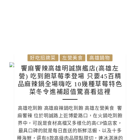
好吃招牌菜
左營美食
高雄鍋物
饗麻饗辣高雄明誠旗艦店(高雄左
營) 吃到飽草莓季登場 只要45百精
品麻辣鍋全場嗨吃 10幾種草莓特色
菜冬令進補超值驚喜看這裡
高雄吃到飽 高雄麻辣鍋吃到飽 高雄左營美食 饗
麻饗辣 位於明誠路上近博愛路口，在火鍋吃到飽
界中，可說是食材高檔又多樣化的高CP值店家，
最具口碑的就是每日直送的新鮮活蝦、以及十多
種海鮮，還有8款高級肉品現點現切，連冰淇淋的