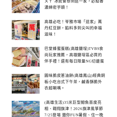
ㄨㄚˋ冰就會想到這一家，必點香
濃綿密芋頭！
高雄必吃！苓雅市場「這家」萬
丹紅豆餅，餡料多到尖叫的幸福
滋味！
巴堂蜂蜜蛋糕(高雄鹽埕)TVBS食
尚玩家推薦，高雄鹽埕區必買的
伴手禮！還有每日限量NG切邊蛋
糕
圓味脆皮蔥油餅(高雄鳳山)經典銅
板小吃台式下午茶，鹹香酥脆外
衣超唰嘴。
(高雄生活)35米巨型鯨魚首度亮
相、翱翔旗津！2026旗津風箏節
7/25登場 邀你FUN暑假、住一晚