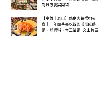
制質感饗宴開箱
【高雄｜鳳山】麟粥宮螃蟹粥專
賣｜一年四季都吃得到活體紅蟳
粥、龍蝦粥、帝王蟹粥..文山特區
美食