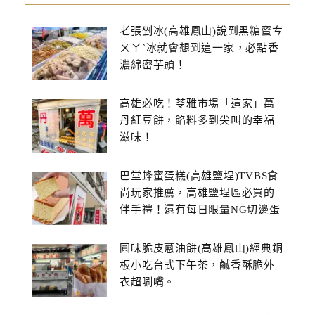
老張剉冰(高雄鳳山)說到黑糖蜜ㄘ
ㄨㄚˋ冰就會想到這一家，必點香
濃綿密芋頭！
高雄必吃！苓雅市場「這家」萬
丹紅豆餅，餡料多到尖叫的幸福
滋味！
巴堂蜂蜜蛋糕(高雄鹽埕)TVBS食
尚玩家推薦，高雄鹽埕區必買的
伴手禮！還有每日限量NG切邊蛋
糕
圓味脆皮蔥油餅(高雄鳳山)經典銅
板小吃台式下午茶，鹹香酥脆外
衣超唰嘴。