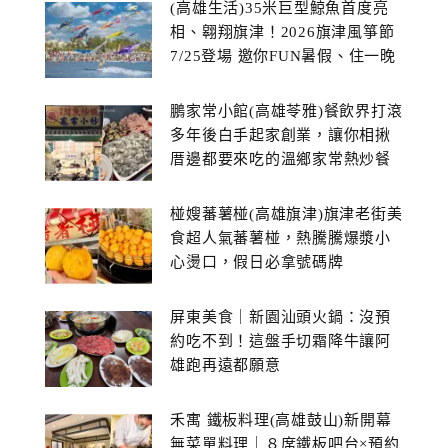
(高雄生活)35米巨型鯨魚首度亮
相、翱翔旗津！2026旗津風箏節
7/25登場 邀你FUN暑假、住一晚
鵬家常小館(高雄苓雅)餐飲界打滾
多年後白手起家創業，讓你相揪
厝邊都要來吃的溫鄉家常熱炒餐
館~
椪嫂蕃薯椪(高雄旗津)旗津老街美
食超人氣蕃薯椪，熱騰騰爆漿小
心燙口，假日必拿號碼牌
屏東美食｜新園汕頭火鍋：沒預
約吃不到！這盤手切霜降牛讓阿
雄跑再遠都願意
禾寓 鐵板料理(高雄鼓山)新開幕
無菜單料理｜８席鐵板吧台×預約