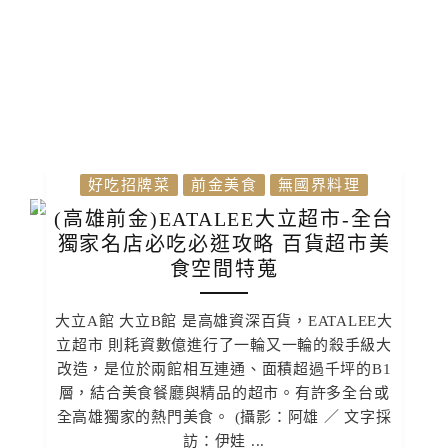
好吃招牌菜
前金美食
無國界料理
(高雄前金)EATALEE大立超市-全台
獨家名店必吃必逛攻略 百貨超市美
食空間特蒐
大立A館 大立B館 是高雄資深百貨，EATALEE大
立超市 則耗資數億進行了一輪又一輪的殺手級大
改造，是位於兩館相互連通、面積超過千坪的B1
層，結合美食餐廳與精品的超市。有許多全台或
全高雄獨家的熱門美食。 (攝影：阿雄 ／ 文字採
訪：伊娃 ...