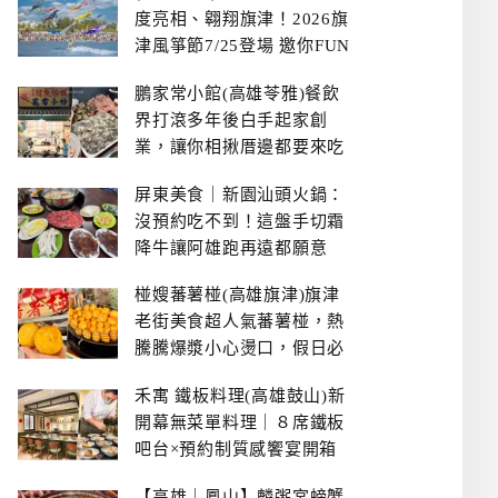
度亮相、翱翔旗津！2026旗
津風箏節7/25登場 邀你FUN
暑假、住一晚
鵬家常小館(高雄苓雅)餐飲
界打滾多年後白手起家創
業，讓你相揪厝邊都要來吃
的溫鄉家常熱炒餐館~
屏東美食｜新園汕頭火鍋：
沒預約吃不到！這盤手切霜
降牛讓阿雄跑再遠都願意
椪嫂蕃薯椪(高雄旗津)旗津
老街美食超人氣蕃薯椪，熱
騰騰爆漿小心燙口，假日必
拿號碼牌
禾寓 鐵板料理(高雄鼓山)新
開幕無菜單料理｜８席鐵板
吧台×預約制質感饗宴開箱
【高雄｜鳳山】麟粥宮螃蟹