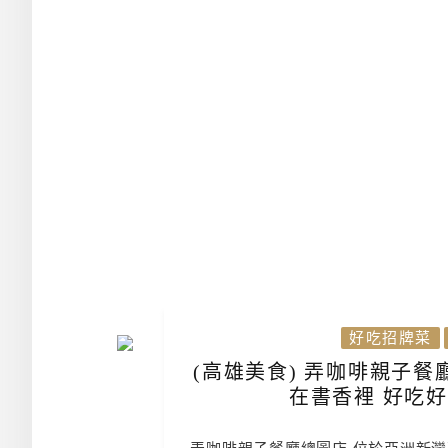
好吃招牌菜
(高雄美食) 弄咖啡親子
在書香裡 好吃