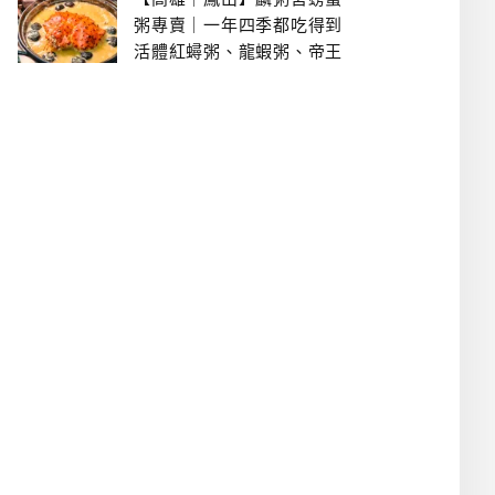
粥專賣｜一年四季都吃得到
活體紅蟳粥、龍蝦粥、帝王
蟹粥..文山特區美食