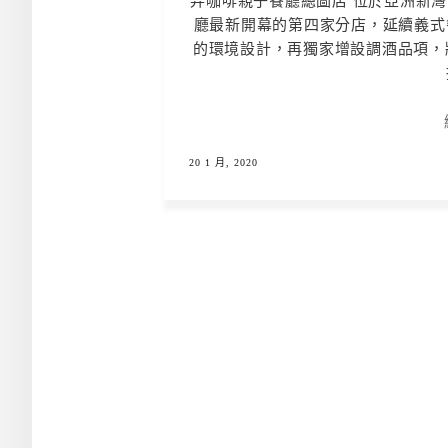
弄咖啡親子餐廳總圖店 位於亞洲新灣區
廳最新開幕的第四家分店，延續義式
的環境設計，再獨家增設調酒品項，將
20 1 月, 2020