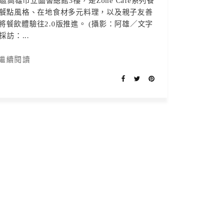
高雄市立圖書總館3樓，是Zone Café系列餐
餐點風格、在地食材多元料理，以及親子友善
餐飲體驗往2.0版推進。 (攝影：阿雄／文字
採訪：...
繼續閱讀