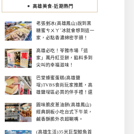
高雄美食-近期熱門
老張剉冰(高雄鳳山)說到黑
糖蜜ㄘㄨㄚˋ冰就會想到這一
家，必點香濃綿密芋頭！
高雄必吃！苓雅市場「這
家」萬丹紅豆餅，餡料多到
尖叫的幸福滋味！
巴堂蜂蜜蛋糕(高雄鹽
埕)TVBS食尚玩家推薦，高
雄鹽埕區必買的伴手禮！還
有每日限量NG切邊蛋糕
圓味脆皮蔥油餅(高雄鳳山)
經典銅板小吃台式下午茶，
鹹香酥脆外衣超唰嘴。
(高雄生活)35米巨型鯨魚首