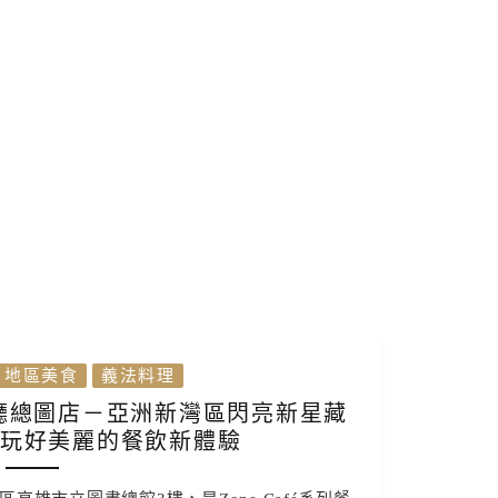
地區美食
義法料理
餐廳總圖店－亞洲新灣區閃亮新星藏
好玩好美麗的餐飲新體驗