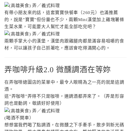
有帶小朋友來的話，這套寶寶快餐車（260元）也滿推薦
的，說是”寶寶”但份量也不少，兩顆Mini漢堡加上雞塊薯條
生菜水果，可能要大人幫忙才能全部吃完吧？
兩顆手掌大小的漢堡，漢堡肉跟雞腿肉都是滿容易咀嚼的食
材，可以讓孩子自己抓著吃，應該會吃得滿開心的。
弄咖啡升級2.0 微醺調酒在等妳
在弄咖啡總圖店的菜單中，最令人眼睛為之一亮的就是這調
酒。
這”弄咖啡”弄得不只是咖啡，連調酒都弄來了。（弄是形容
詞也是動詞，敬請好好使用）
(喝酒不開車）
想想當我們喝了點調酒，在微醺之下手牽手，散步到新光碼