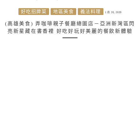
好吃招牌菜
地區美食
義法料理
1 月 20, 2020
(高雄美食) 弄咖啡親子餐廳總圖店－亞洲新灣區閃
亮新星藏在書香裡 好吃好玩好美麗的餐飲新體驗