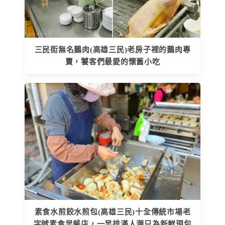
三民街無名鵝肉(高雄三民)老房子裡的鵝肉專
賣，饕客們最愛的懷舊小吃
素食水煎餃水煎包(高雄三民)十全傳統市場老
字號素食早餐店，一早排滿人潮只為新鮮現包