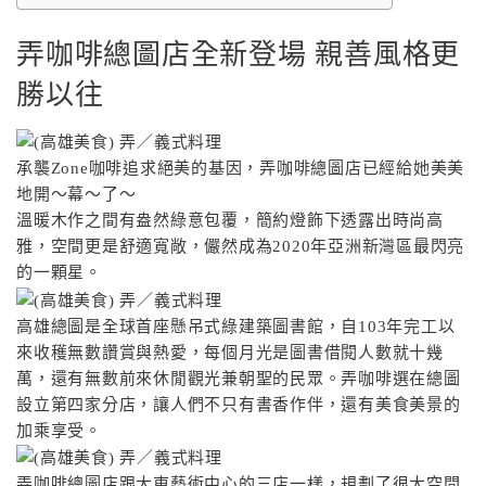
弄咖啡總圖店全新登場 親善風格更
勝以往
承襲Zone咖啡追求絕美的基因，弄咖啡總圖店已經給她美美
地開〜幕〜了〜
溫暖木作之間有盎然綠意包覆，簡約燈飾下透露出時尚高
雅，空間更是舒適寬敞，儼然成為2020年亞洲新灣區最閃亮
的一顆星。
高雄總圖是全球首座懸吊式綠建築圖書館，自103年完工以
來收穫無數讚賞與熱愛，每個月光是圖書借閱人數就十幾
萬，還有無數前來休閒觀光兼朝聖的民眾。弄咖啡選在總圖
設立第四家分店，讓人們不只有書香作伴，還有美食美景的
加乘享受。
弄咖啡總圖店跟大東藝術中心的三店一樣，規劃了很大空間