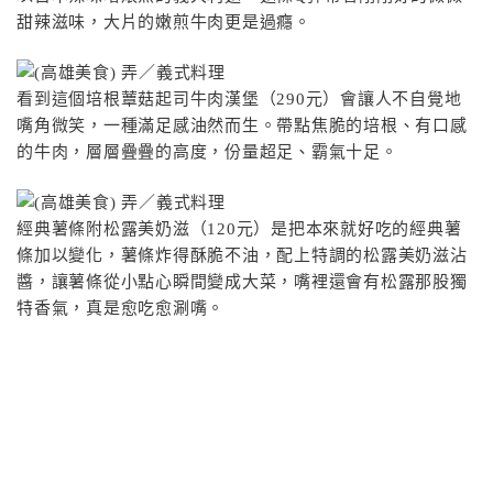
甜辣滋味，大片的嫩煎牛肉更是過癮。
看到這個培根蕈菇起司牛肉漢堡（290元）會讓人不自覺地
嘴角微笑，一種滿足感油然而生。帶點焦脆的培根、有口感
的牛肉，層層疊疊的高度，份量超足、霸氣十足。
經典薯條附松露美奶滋（120元）是把本來就好吃的經典薯
條加以變化，薯條炸得酥脆不油，配上特調的松露美奶滋沾
醬，讓薯條從小點心瞬間變成大菜，嘴裡還會有松露那股獨
特香氣，真是愈吃愈涮嘴。