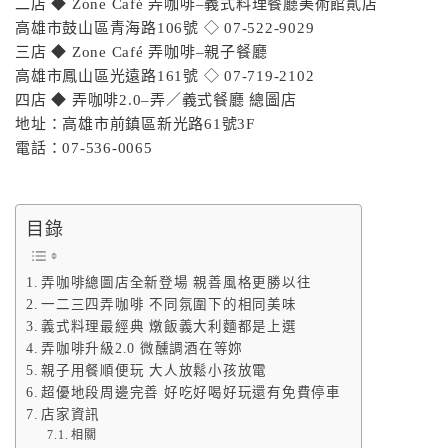
二店 ◆ Zone Café 弄咖啡–義式料理餐廳美術館貳店
高雄市鼓山區青海路106號 ◇ 07-522-9029
三店 ◆ Zone Café 弄咖啡–親子餐廳
高雄市鳳山區光遠路161號 ◇ 07-719-2102
四店 ◆ 弄咖啡2.0–弄／義式餐廳 總圖店
地址：高雄市前鎮區新光路61號3F
電話：07-536-0065
目錄
弄咖啡總圖店全新登場 親善風格更勝以往
一二三四弄咖啡 不同氛圍下的相同美味
義式料理最經典 燉飯義大利麵都是上選
弄咖啡升級2.0 微醺調酒在等妳
親子用餐順便玩 大人放鬆小孩放電
超優地段周邊完善 好吃好喝好玩還有免費停車
店家資訊
相關