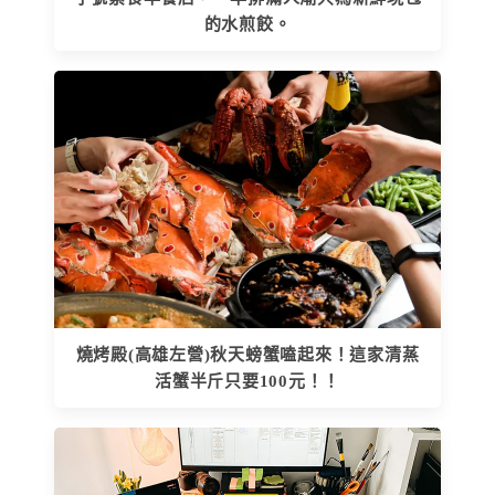
的水煎餃。
燒烤殿(高雄左營)秋天螃蟹嗑起來！這家清蒸
活蟹半斤只要100元！！