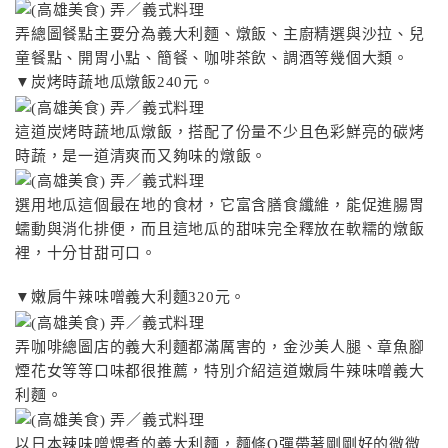
弄總圖餐點主要分為義大利麵、燉飯、主廚精選與沙拉、兒
童餐點、開胃小點、簡餐、咖啡茶飲、調酒等幾個大類。
▼炭烤時蔬地瓜燉飯240元。
這道炭烤時蔬地瓜燉飯，搭配了份量不少且色彩鮮亮的碳烤
時蔬，是一道清爽而又夠味的燉飯。
選用地瓜這個最在地的食材，它富含膳食纖維，能促進腸胃
蠕動與消化排便，而且這地瓜的甜味完全釋放在軟糯的燉飯
裡，十分甘甜可口。
▼嫩肩牛辣味噌義大利麵320元。
弄咖啡總圖店的義大利麵都滿厲害的，金沙美人腿、章魚腳
煙花女等等口味都很推薦，特別介紹這道嫩肩牛辣味噌義大
利麵。
以日本辣味噌煨煮的義大利麵，麵條Q彈帶著剛剛好的微微