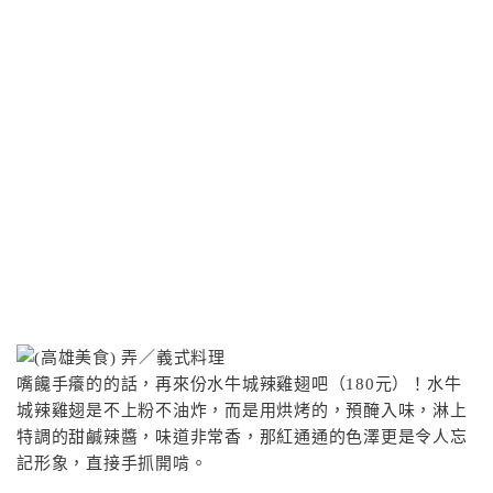
嘴饞手癢的的話，再來份水牛城辣雞翅吧（180元）！水牛
城辣雞翅是不上粉不油炸，而是用烘烤的，預醃入味，淋上
特調的甜鹹辣醬，味道非常香，那紅通通的色澤更是令人忘
記形象，直接手抓開啃。