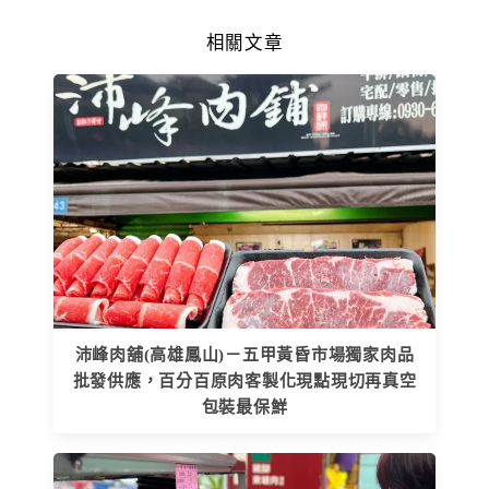
相關文章
沛峰肉舖(高雄鳳山)－五甲黃昏市場獨家肉品
批發供應，百分百原肉客製化現點現切再真空
包裝最保鮮