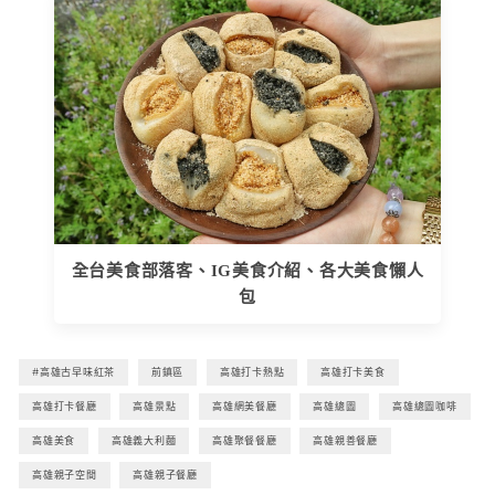
全台美食部落客、IG美食介紹、各大美食懶人
包
#高雄古早味紅茶
前鎮區
高雄打卡熱點
高雄打卡美食
高雄打卡餐廳
高雄景點
高雄網美餐廳
高雄總圖
高雄總圖咖啡
高雄美食
高雄義大利麵
高雄聚餐餐廳
高雄親善餐廳
高雄親子空間
高雄親子餐廳