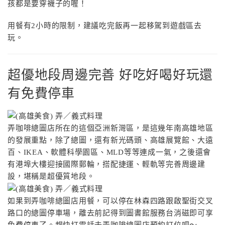
孩都是要穿襪子的喔！
用餐有2小時的限制，建議吃完飯再一起移駕到遊戲區去
玩。
超優地段周邊完善 好吃好喝好玩還
有免費停車
弄咖啡總圖店所在的這個亞洲新灣區，是這幾年南高雄地區
的發展重點，除了總圖，還有新光碼頭、高雄展覽館、大遠
百、IKEA、軟體科學園區、MLD等等連成一氣，之後還會
有港埠大樓迎接國際郵輪，搭配捷運、輕軌等完善周邊建
設，堪稱是超優質地段。
如果到弄咖啡總圖店用餐，可以停在林森四路跟啟聖街交叉
路口的總圖停車場，離去前記得到圖書館服務台消磁即可享