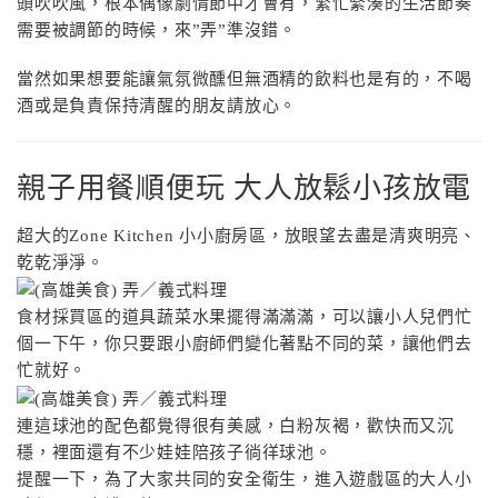
頭吹吹風，根本偶像劇情節中才會有，繁忙緊湊的生活節奏
需要被調節的時候，來”弄”準沒錯。
當然如果想要能讓氣氛微醺但無酒精的飲料也是有的，不喝
酒或是負責保持清醒的朋友請放心。
親子用餐順便玩 大人放鬆小孩放電
超大的Zone Kitchen 小小廚房區，放眼望去盡是清爽明亮、
乾乾淨淨。
食材採買區的道具蔬菜水果擺得滿滿滿，可以讓小人兒們忙
個一下午，你只要跟小廚師們變化著點不同的菜，讓他們去
忙就好。
連這球池的配色都覺得很有美感，白粉灰褐，歡快而又沉
穩，裡面還有不少娃娃陪孩子徜徉球池。
提醒一下，為了大家共同的安全衛生，進入遊戲區的大人小