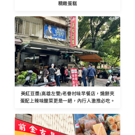
精緻蛋糕
美紅豆漿(高雄左營)老眷村味早餐店，燒餅夾
蛋配上辣味酸菜更是一絕，內行人激推必吃。