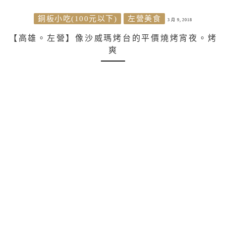
銅板小吃(100元以下)
左營美食
3 月 9, 2018
【高雄。左營】像沙威瑪烤台的平價燒烤宵夜。烤
爽