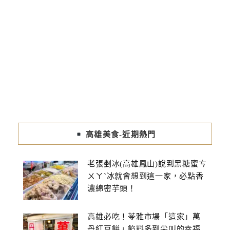
高雄美食-近期熱門
老張剉冰(高雄鳳山)說到黑糖蜜ㄘ
ㄨㄚˋ冰就會想到這一家，必點香
濃綿密芋頭！
高雄必吃！苓雅市場「這家」萬
丹紅豆餅，餡料多到尖叫的幸福