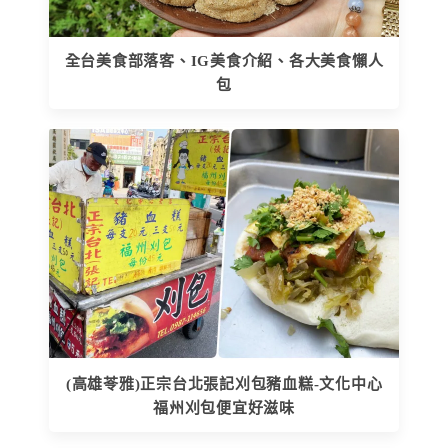
全台美食部落客、IG美食介紹、各大美食懶人
包
(高雄苓雅)正宗台北張記刈包豬血糕-文化中心
福州刈包便宜好滋味