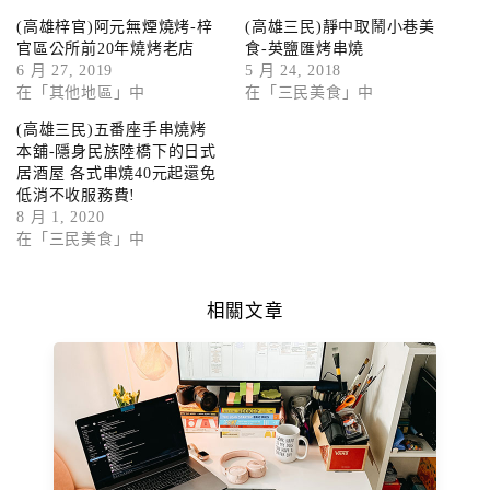
(高雄梓官)阿元無煙燒烤-梓
(高雄三民)靜中取鬧小巷美
官區公所前20年燒烤老店
食-英鹽匯烤串燒
6 月 27, 2019
5 月 24, 2018
在「其他地區」中
在「三民美食」中
(高雄三民)五番座手串燒烤
本舖-隱身民族陸橋下的日式
居酒屋 各式串燒40元起還免
低消不收服務費!
8 月 1, 2020
在「三民美食」中
相關文章