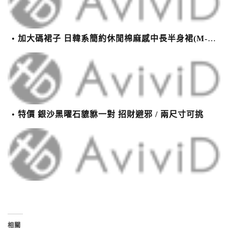
加大碼裙子 日韓系簡約休閒棉麻感中長半身裙(M-2XL)【XMS54038】＊艾美時尚(現+預)
特價 銀沙黑曜石貔貅一對 招財避邪 / 兩尺寸可挑
相關