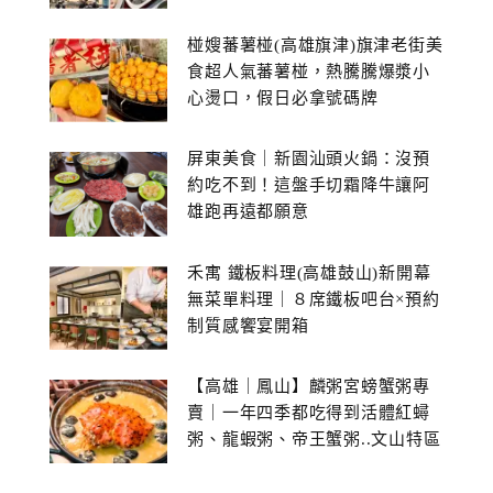
館~
椪嫂蕃薯椪(高雄旗津)旗津老街美
食超人氣蕃薯椪，熱騰騰爆漿小
心燙口，假日必拿號碼牌
屏東美食｜新園汕頭火鍋：沒預
約吃不到！這盤手切霜降牛讓阿
雄跑再遠都願意
禾寓 鐵板料理(高雄鼓山)新開幕
無菜單料理｜８席鐵板吧台×預約
制質感饗宴開箱
【高雄｜鳳山】麟粥宮螃蟹粥專
賣｜一年四季都吃得到活體紅蟳
粥、龍蝦粥、帝王蟹粥..文山特區
美食