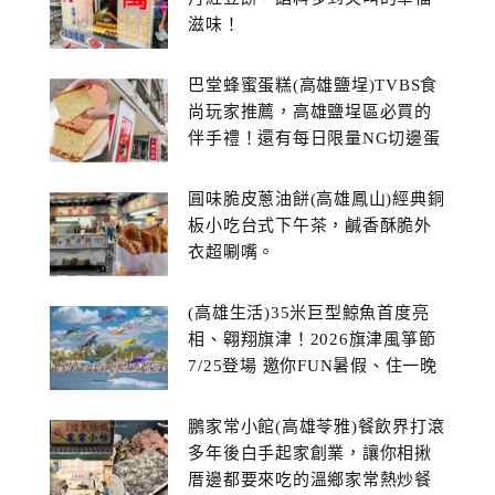
滋味！
巴堂蜂蜜蛋糕(高雄鹽埕)TVBS食
尚玩家推薦，高雄鹽埕區必買的
伴手禮！還有每日限量NG切邊蛋
糕
圓味脆皮蔥油餅(高雄鳳山)經典銅
板小吃台式下午茶，鹹香酥脆外
衣超唰嘴。
(高雄生活)35米巨型鯨魚首度亮
相、翱翔旗津！2026旗津風箏節
7/25登場 邀你FUN暑假、住一晚
鵬家常小館(高雄苓雅)餐飲界打滾
多年後白手起家創業，讓你相揪
厝邊都要來吃的溫鄉家常熱炒餐