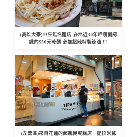
(高雄大寮)中庄無名麵店-在地近30年呷嘎攏認
識的$30元乾麵 必加超辣特製辣油 !!!
(左營區)來自花蓮的超親民蛋糕店－提拉米蘇