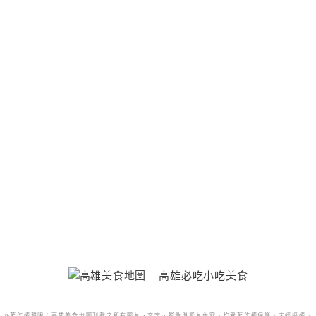
@著作權聲明：高雄美食地圖刊載之所有圖片、文字、影像與影片內容，均受著作權保護。未經授權，