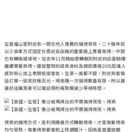
左營福山里附近有一間在地人推薦的燒烤宵夜，二十幾年前
以小貨車方式固定在靠近自由路的重愛路上賣著串烤，中間
也有轉換過場地，從去年11月開始便轉戰到附近的店面騎樓
繼續賣著串烤，擺放整齊的成串食材及親民價格20元起讓人
感到安心加上老闆態度客氣，生意一直都不錯，附近熟客電
話訂單一張就好幾百元，烤串機一次燒烤數量有限，所以建
議前往購買者可以電話預約再取餐減少等候時間。
烤爽的燒烤方式，是利用機器方式轉動烤串，才能每隻烤串
均勻受熱，每隻烤串都會刷上特調醬汁，因為垂直擺放關