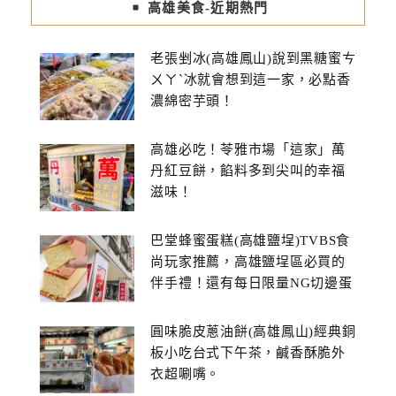
高雄美食-近期熱門
老張剉冰(高雄鳳山)說到黑糖蜜ㄘ
ㄨㄚˋ冰就會想到這一家，必點香
濃綿密芋頭！
高雄必吃！苓雅市場「這家」萬
丹紅豆餅，餡料多到尖叫的幸福
滋味！
巴堂蜂蜜蛋糕(高雄鹽埕)TVBS食
尚玩家推薦，高雄鹽埕區必買的
伴手禮！還有每日限量NG切邊蛋
糕
圓味脆皮蔥油餅(高雄鳳山)經典銅
板小吃台式下午茶，鹹香酥脆外
衣超唰嘴。