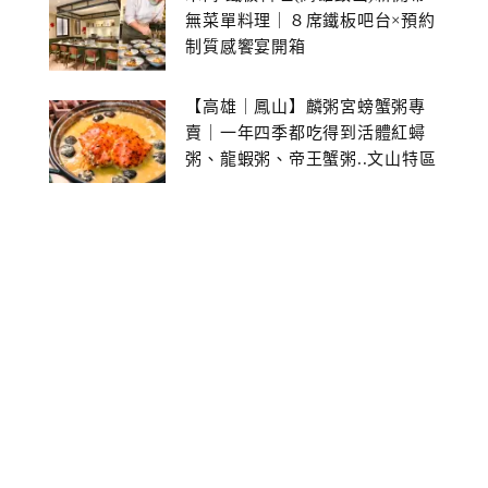
無菜單料理｜８席鐵板吧台×預約
制質感饗宴開箱
【高雄｜鳳山】麟粥宮螃蟹粥專
賣｜一年四季都吃得到活體紅蟳
粥、龍蝦粥、帝王蟹粥..文山特區
美食