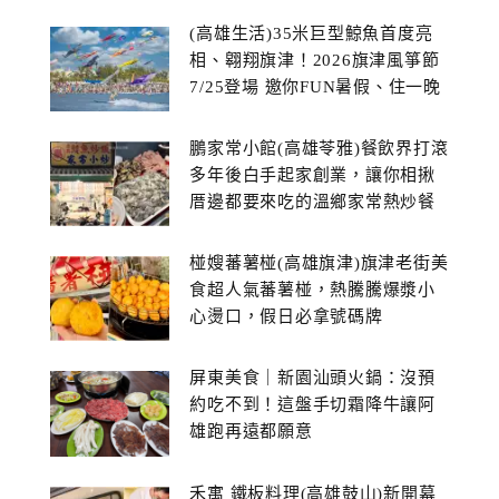
(高雄生活)35米巨型鯨魚首度亮
相、翱翔旗津！2026旗津風箏節
7/25登場 邀你FUN暑假、住一晚
鵬家常小館(高雄苓雅)餐飲界打滾
多年後白手起家創業，讓你相揪
厝邊都要來吃的溫鄉家常熱炒餐
館~
椪嫂蕃薯椪(高雄旗津)旗津老街美
食超人氣蕃薯椪，熱騰騰爆漿小
心燙口，假日必拿號碼牌
屏東美食｜新園汕頭火鍋：沒預
約吃不到！這盤手切霜降牛讓阿
雄跑再遠都願意
禾寓 鐵板料理(高雄鼓山)新開幕